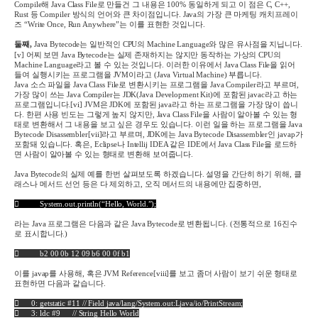
Compile
해
Java Class File
로 만들건 그 내용은
100%
동일하게 되고 이 점은
C, C++,
Rust
등
Compiler
방식의 언어와 큰 차이점입니다
. Java
의 가장 큰 마케팅 캐치프레이
즈
“Write Once, Run Anywhere”
는 이를 표현한 것입니다
.
둘째
,
Java Bytecode
는 일반적인
CPU
의
Machine Language
와 많은 유사점을 지닙니다
.
[v]
어찌 보면
Java Bytecode
는 실제 존재하지는 않지만 동작하는 가상의
CPU
의
Machine Language
라고 볼 수 있는 것입니다
.
이러한 이유에서
Java Class File
을 읽어
들여 실행시키는 프로그램을
JVM
이라고
(Java Virtual Machine)
부릅니다
.
Java
소스 파일을
Java Class File
로 변환시키는 프로그램을
Java Compiler
라고 부르며
,
가장 많이 쓰는
Java Compiler
는
JDK(Java Development Kit)
에 포함된
javac
라고 하는
프로그램입니다
.
[vi]
JVM
은
JDK
에 포함된
java
라고 하는 프로그램을 가장 많이 씁니
다
.
한편 사용 빈도는 그렇게 높지 않지만
, Java Class File
을 사람이 알아볼 수 있는 형
태로 변환해서 그 내용을 보고 싶은 경우도 있습니다
.
이런 일을 하는 프로그램을
Java
Bytecode Disassembler
[vii]
라고 부르며
, JDK
에는
Java Bytecode Disassembler
인
javap
가
포함돼 있습니다
.
혹은
, Eclipse
나
Intellij IDEA
같은
IDE
에서
Java Class File
을 로드하
면 사람이 알아볼 수 있는 형태로 변환해 보여줍니다
.
Java Bytecode
의 실제 예를 한번 살펴보도록 하겠습니다
.
설명을 간단히 하기 위해
,
클
래스나 메서드 선언 등은 다 제외하고
,
오직 메서드의 내용에만 집중하면
,

System.out.println(“Hello, World.”);
라는
Java
프로그램은 다음과 같은
Java Bytecode
로 변환됩니다
. (
전통적으로
16
진수
로 표시합니다
.)

b2 00 0b 12 09 b6 00 0f b1
이를
javap
를 사용해
,
혹은
JVM Reference
[viii]
를 보고 좀더 사람이 보기 쉬운 형태로
표현하면 다음과 같습니다
.

0: getstatic #11 // Field java/lang/System.out:Ljava/io/PrintStream;

3: ldc #9
// String Hello World