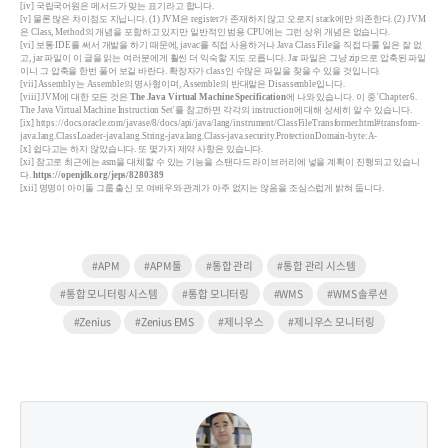
[iv]
국립국어원은 메서드가 맞는 표기라고 합니다
.
[v]
물론 많은 차이점도 지닙니다
. (1) JVM
은
register
가 존재하지 않고 오로지
stack
에만 의존한다
. (2) JVM
은
Class, Method
의 개념을 포함하고 있지만 일반적인 범용
CPU
에는 그런 상위 개념은 없습니다
.
[vi]
보통
IDE
를 써서 개발을 하기 때문에
, javac
를 직접 사용하거나
Java Class File
을 직접 다룰 일은 잘 없
고
, jar
파일이 이 글을 읽는 여러분에게 훨씬 더 익숙할 지도 모릅니다
. Jar
파일은 그냥
zip
으로 압축된 파일
이니 그 압축을 한번 풀어 보길 바란다
.
확장자가
class
인 수많은 파일을 찾을 수 있을 것입니다
.
[vii]
Assembly
는
Assemble
의 명사형이며
, Assemble
의 반대말은
Disassemble
입니다
.
[viii]
JVM
에 대한 모든 것은
The Java Virtual Machine Specification
에 나와 있습니다
.
이 중
'Chapter 6.
The Java Virtual Machine Instruction Set'
를 참고하면 각각의
instruction
에 대해 상세히 알 수 있습니다
.
[ix]
https://docs.oracle.com/javase/8/docs/api/java/lang/instrument/ClassFileTransformer.html#transform-
java.lang.ClassLoader-java.lang.String-java.lang.Class-java.security.ProtectionDomain-byte:A-
[x]
쉽다고는 하지 않았습니다
.
또 몇가지 제약 사항은 있습니다
.
[xi]
참고로 최근에는
asm
을 대체할 수 있는 기능을 스탠다드 라이브러리에 넣을 계획이 진행되고 있습니
다
.
https://openjdk.org/jeps/8280389
[xii]
명명이 아이돌 그룹 출신 모 여배우와 관계가 아주 없지는 않음을 조심스럽게 밝혀 둡니다
.
#APM
#APM툴
#통합 관리
#통합 관리 시스템
#통합 모니터링 시스템
#통합 모니터링
#WMS
#WMS 솔루션
#Zenius
#Zenius EMS
#제니우스
#제니우스 모니터링