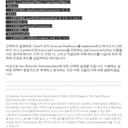
Locals: [ Ljava/lang/Object;, Ljava/lang/Object; ]
AtEntry:
- [ INVOKE, dataSourceGetConnection, l1, [] ]
AtExit:
- [ INVOKE, poolGetConnectionEnd, l2, [ l1, ^r, true ] ]
- [ LOAD, l2 ]
- [ CAST, Ljava/sql/Connection; ]
- [ STORE, ^r ]
AtExceptionExit:
- [ INVOKE, endByException, null, [ l1, ^e ] ]
간략하게 설명하면
, Class
가 만약
javax.sql.DataSource
를
implement
하고 메서드가 스태
틱이 아니고
public
이면서
java.sql.Connection
을 리턴하는
getConnection
이라는 이름을
가진 경우에 메서드 시작 시
,
리턴 시
,
그리고 익셉션에 의해 메서드를 나갈 때 위의 예
제에 규정된 코드를 삽입하라는 의미입니다
.
이상으로
Java Bytecode Instrumentation
에 대한 간략한 설명을 마칩니다
.
다음에는 실
제로
APM
이 중점적으로 추적하고 분석하는 것은 어떤 것들인가에 대해 설명하겠습
니다
.
--------------------------------------------------------------------------------------------------------
--
------------------------------------------------------------------------------------------------------
----------------------------------------------
[i]
Sridharan, Distributed Systems Observability, O’Reilly, 2018
의
Chapter 4. The Three Pillars of
Observability
참조
.
번역본은 없는 듯합니다
.
[ii]
이 외에 여러가지 과정을 거치지만 이 글의 목적과는 무관하므로 과감하게
,
자세한 설명은 생략합니다
.
[iii]
실제로는
Java
프로그램이
100%
이렇게
interpret
되어 실행되는 것은 아닙니다
.
특정 메쏘드 혹은 메쏘
드의 일부분이 자주 실행돼
interpret
하는 것보다 미리 컴퓨터
(=CPU)
가 바로 실행할 수 있는 형태
(=Machine Language)
로 변환
(=compile)
해 놓는 것이 더 낫다고
JVM
이 판단하는 경우
,
미리 이런 변환 과정
을 한번 거쳐 그 결과를 기억해 놓고
,
그 기억된 결과를 컴퓨터
(=CPU)
가 바로 실행합니다
.
이렇게 변환하는
과정을
Just-In-Time Compile
혹은
JIT
라고 합니다
.
또 이 때문에
JVM
을 단순한
interpreter
로 부를 수는 없
는 것입니다
.