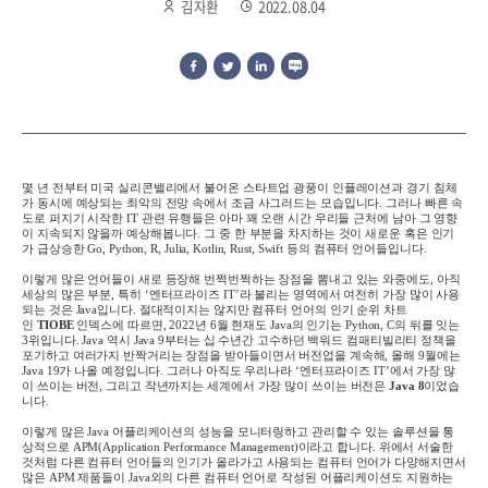
김자환
2022.08.04
몇 년 전부터 미국 실리콘밸리에서 불어온 스타트업 광풍이 인플레이션과 경기 침체
가 동시에 예상되는 최악의 전망 속에서 조금 사그러드는 모습입니다
.
그러나 빠른 속
도로 퍼지기 시작한
IT
관련 유행들은 아마 꽤 오랜 시간 우리들 근처에 남아 그 영향
이 지속되지 않을까 예상해봅니다
.
그 중 한 부분을 차지하는 것이 새로운 혹은 인기
가 급상승한
Go, Python, R, Julia, Kotlin, Rust, Swift
등의 컴퓨터 언어들입니다
.
이렇게 많은 언어들이 새로 등장해 번쩍번쩍하는 장점을 뽐내고 있는 와중에도
,
아직
세상의 많은 부분
,
특히
‘
엔터프라이즈
IT’
라 불리는 영역에서 여전히 가장 많이 사용
되는 것은
Java
입니다
.
절대적이지는 않지만 컴퓨터 언어의 인기 순위 차트
인
TIOBE
인덱스에 따르면
, 2022
년
6
월 현재도
Java
의 인기는
Python, C
의 뒤를 잇는
3
위입니다
. Java
역시
Java 9
부터는 십 수년간 고수하던 백워드 컴패티빌리티 정책을
포기하고 여러가지 반짝거리는 장점을 받아들이면서 버전업을 계속해
,
올해
9
월에는
Java 19
가 나올 예정입니다
.
그러나 아직도 우리나라
‘
엔터프라이즈
IT’
에서 가장 많
이 쓰이는 버전
,
그리고 작년까지는 세계에서 가장 많이 쓰이는 버전은
Java 8
이었습
니다
.
이렇게 많은
Java
어플리케이션의 성능을 모니터링하고 관리할 수 있는 솔루션을 통
상적으로
APM
(Application Performance Management)
이라고
합니다
.
위에서 서술한
것처럼 다른 컴퓨터 언어들의 인기가 올라가고 사용되는 컴퓨터 언어가 다양해지면서
많은
APM
제품들이
Java
외의 다른 컴퓨터 언어로 작성된 어플리케이션도 지원하는