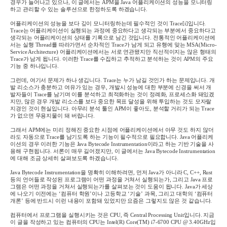
경우가 늘어나고 있으나
,
이 글에서는
APM
을
Java
어플리케이션의 성능을 모니터링
하고 관리할 수 있는 솔루션으로 한정하도록 하겠습니다
.
어플리케이션의 성능을 보다 깊이 모니터링하는데 필수적인 것이
Trace
[i]
입니다
.
Trace
는 어플리케이션이 실행되는 과정에 중요하다고 생각되는 부분에서 중요하다고
생각되는 어플리케이션의 상태를 기록으로 남긴 것입니다
.
전통적인 어플리케이션에
서는 실행
Thread
를 따라가면서 순차적인
Trace
가 남게 되고 유행에 맞는
MSA(Micro-
Service Architecture)
어플리케이션에서는 서로 연관됐지만 직선적이지는 않은 형태의
Trace
가 남게 됩니다
.
이러한
Trace
를 수집하고 추적하고 분석하는 것이
APM
의 주요
기능 중 하나입니다
.
그런데
,
여기서 문제가 하나 생깁니다
. Trace
는 누가 남길 것인가 하는 문제입니다
.
개
발 리소스가 충분하고 여유가 있는 경우
,
개발시 성능에 대한 부분에 신경을 써서 개
발자들이
Trace
를 남기며 이를 분석하고 최적화하는 것이 정례화
,
프로세스화 돼있겠
지만
,
많은 경우 개발 리소스를 보다 중요한 목표 달성을 위해 투입하는 것도 모자랄
지경인 것이 현실입니다
.
아무리 분석 툴인
APM
이 좋아도
,
분석할 거리가 되는
Trace
가 없으면 무용지물이 돼 버립니다
.
그래서
APM
에는 미리 정해진 중요한 시점에 어플리케이션에서 아무 것도 하지 않더
라도 자동으로
Trace
를 남기도록 하는 기능이 필수적으로 필요합니다
. Java
어플리케
이션의 경우 이러한 기능은
Java Bytecode Instrumentation
이라고 하는 기반 기술을 사
용해 구현됩니다
.
서론이 매우 길어졌지만
,
이 글에서는
Java Bytecode Instrumentation
에 대해 조금 상세히 살펴보도록 하겠습니다
.
Java Bytecode Instrumentation
을 명확히 이해하려면
,
먼저
Java
가 아니라
C, C++, Rust
등의 언어들로 작성된 프로그램이 어떤 과정을 거쳐서 실행되는가
,
그리고
Java
프로
그램은 어떤 과정을 거쳐서 실행되는가를 살펴보는 것이 도움이 됩니다
. Java
가 세상
에 나오기 이전에는
‘
컴퓨터 학원
’
이나 고등학교
‘
기술
’
과목
,
그리고 대학의
‘
컴퓨터
개론
’
등에 반드시 이런 내용이 포함돼 있었지만 요즘은 그렇지도 않은 것 같습니다
.
컴퓨터에서 프로그램을 실행시키는 것은
CPU,
즉
Central Processing Unit
입니다
.
지금
이 글을 작성하고 있는 컴퓨터의
CPU
는
Intel(R) Core(TM) i7-6700 CPU @ 3.40GHz
입