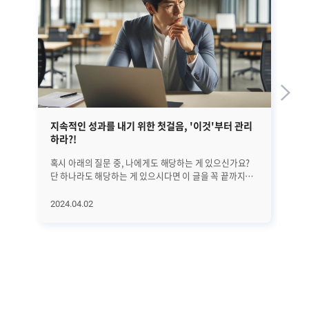
지속적인 성과를 내기 위한 첫걸음, '이것'부터 관리
EM
하라?!
혹시 아래의 질문 중, 나에게도 해당하는 게 있으신가요?
앞선
단 하나라도 해당하는 게 있으시다면 이 글을 꼭 끝까지
정
읽어보시기 바랍니다. 25년간 수많은 리더들을 분석해
글
의학적으로 밝혀낸 '지속적으로 성과를 만드는 방법'에
대해서
2024.04.02
20
대해서 하나씩 알아보려고 합니다. 오늘은 첫 번째로
A
지속적인 성과를 위해 가장 먼저 관리해야 할 '이것'에
진
대해서 알아보겠습니다. 과연 '이것'은 무엇일까요? (*
살펴보겠습니
알림: 이 글은 의사이자 CEO인 앨런 왓킨스의 [조율하여
전반
리딩하라(Coherence)]라는 책을 기반으로
단계
씌여졌습니다.) ㅣ가장 먼저 알고 관리해야 할 것은..
수
비즈니스에서는 수익과 이익 시장 점유율 확대 등 좋은
모
'결과'를 내는 것이 가장 중요합니다. 그리고 그 결과를
분석하고