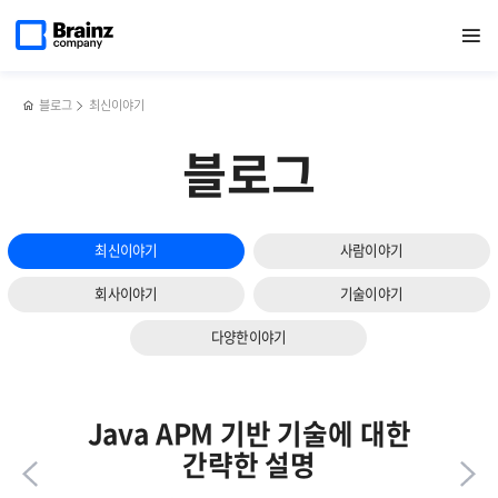
다음
메인
반복영역
[ZNG
페이스북
트위터
링크드인
블로그
머신러닝
페이지로
열기
건너뛰기
이동
개발기]
공유하기
공유하기
공유하기
공유하기
기반
슬라이드
#1.
메트릭
보기
ZNG와
데이터
Vue.js
이상탐지
블로그
최신이야기
블로그
최신이야기
사람이야기
회사이야기
기술이야기
다양한이야기
Java APM 기반 기술에 대한
간략한 설명