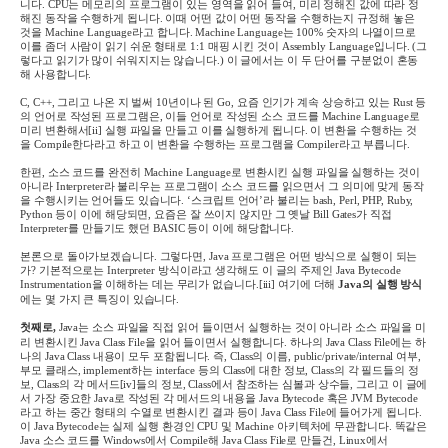
니다
. CPU
는 메모리의 프로그램이 있는 영역을 읽어 들여
,
미리 정해진 값에 따라 정
해진 동작을 수행하게 됩니다
.
이때 어떤 값이 어떤 동작을 수행하는지 규정해 놓은
것을
Machine Language
라고 합니다
. Machine Language
는
100%
숫자의 나열이므로
이를 좀더 사람이 읽기 쉬운 형태로
1:1
매핑 시킨 것이
Assembly Language
입니다
. (
그
렇다고 읽기가 많이 쉬워지지는 않습니다
.)
이 글에서는 이 두 단어를 구분없이 혼동
해 사용합니다
.
C, C++,
그리고 나온 지 벌써
10
년이나 된
Go,
요즘 인기가 계속 상승하고 있는
Rust
등
의 언어로 작성된 프로그램은
,
이들 언어로 작성된 소스 코드를
Machine Language
로
미리 변환해서
[ii]
실행 파일을 만들고 이를 실행하게 됩니다
.
이 변환을 수행하는 것
을
Compile
한다라고 하고 이 변환을 수행하는 프로그램을
Compiler
라고 부릅니다
.
한편
,
소스 코드를 완전히
Machine Language
로 변환시킨 실행 파일을 실행하는 것이
아니라
Interpreter
라 불리우는 프로그램이 소스 코드를 읽으면서 그 의미에 맞게 동작
을 수행시키는 언어들도 있습니다
. ‘
스크립트 언어
’
라 불리는
bash, Perl, PHP, Ruby,
Python
등이 이에 해당되면
,
요즘은 잘 쓰이지 않지만 그 옛날
Bill Gates
가 직접
Interpreter
를 만들기도 했던
BASIC
등이 이에 해당합니다
.
본론으로 돌아가보겠습니다
.
그렇다면
, Java
프로그램은 어떤 방식으로 실행이 되는
가
?
기본적으로는
Interpreter
방식이라고 생각해도 이 글의 주제인
Java Bytecode
Instrumentation
을 이해하는 데는 무리가 없습니다
.
[iii]
여기에 더해
Java
의 실행 방식
에는 몇 가지 큰 특징이 있습니다
.
첫째로
,
Java
는 소스 파일을 직접 읽어 들이면서 실행하는 것이 아니라 소스 파일을 미
리 변환시킨
Java Class File
을 읽어 들이면서 실행합니다
.
하나의
Java Class File
에는 하
나의
Java Class
내용이 모두 포함됩니다
.
즉
, Class
의 이름
, public/private/internal
여부
,
부모 클래스
, implement
하는
interface
등의
Class
에 대한 정보
, Class
의 각 필드들의 정
보
, Class
의 각 메서드
[iv]
들의 정보
, Class
에서 참조하는 심볼과 상수들
,
그리고 이 글에
서 가장 중요한
Java
로 작성된 각 메서드의 내용을
Java Bytecode
혹은
JVM Bytecode
라고 하는 중간 형태의 수열로 변환시킨 결과 등이
Java Class File
에 들어가게 됩니다
.
이
Java Bytecode
는 실제 실행 환경인
CPU
및
Machine
아키텍처에 무관합니다
.
똑같은
Java
소스 코드를
Windows
에서
Compile
해
Java Class File
로 만들건
, Linux
에서