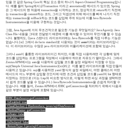
있을 것 같은
Spring Core
의 핵심 요소 중의 하나가
Aspect-Oriented Programming
입니
다
.
예를 들어
Spring
에서
@Transaction
이라고
annotation
된 메서드가 있으면
, Spring
은 그 메서드의 맨 처음에
transaction
을 시작하는 코드
,
정상적으로
return
하기 직전에
는
transaction
을
commit
하는 코드
,
그리고 익셉션에 의해 메서드를 빠져 나가기 직전
에는
transaction
을
rollback
하는 코드를 삽입해 주게 되는데 이를
Java Bytecode
Instrumentation
을 이용해 구현하는 것입니다
.
그럼
, Java Agent
에 거의 무조건적으로 필요한 기능은 무엇일까요
? Java Agent
는
Java
Class File
내용을 그대로 전달받기 때문에 이를 해석할 수 있어야 무언가를 할 수 있습
니다
.
불행히도
, java
스탠다드 라이브러리에는
Java Bytecode
를 직접 다루는 기능은
없습니다
.
[xi]
그래서
de facto standard
로 사용되는 것이
asm
이라는 라이브러리입니
다
.
이 라이브러리는 수많은
java
라이브러리와 어플리케이션에 포함돼 있습니다
.
그러나
asm
이 훌륭한 라이브러리이긴 하지만
,
이를 직접 사용하려면 각 상황에 맞게
코드를 삽입하는 프로그램을 작성해서 사용해야 하므로 자유도가 떨어집니다
.
그래서
Zenius APM
에서는
asm
을 사용하되 삽입될 코드를 설정 파일에서 지정할 수 있는
suji
(Simple Universal Java Instrumentor)
[xii]
라고
이름 붙인 라이브러리를 직접 만들어
사용하고 있습니다
. suji
를 사용하면
yaml
형식의 설정 파일에서
,
어떤 클래스의 어떤
메서드의 어느 부분에 삽입할 것인지에 대한 조건과 삽입될 코드를
yaml
의
list
형태로
지정하는 것만으로
(
이는
Lisp
와 비슷한 방식으로
,
이렇게 하면 파싱 과정을 생략하면
서 쉽게 코드를 넣을 수 있습니다.
) Java Bytecode Instrumentation
을 손쉽게 처리할 수
있습니다
.
예를 들어
, Zenius APM
에서
JDBC getConnection
을 처리하기 위해서 다음과
같은 부분이 설정 파일에 포함돼 있습니다
.
JDBC.DataSource.getConnection:
IsEnabled: true
ClassChecker: [ HasInterface, javax/sql/DataSource ]
MethodName: getConnection
IsStatic: false
IsPublic: true
IsDeclared: false
ReturnType: Ljava/sql/Connection;