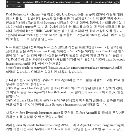

5: invokevirtual #15 // Method java/io/PrintStream.println: (Ljava/lang/String;)V

8: return
JVM Reference
의
Chapter 7
을 참고하면
, Java Bytecode
를
javap
의 결과에 어떻게 대응
되는지를 알 수 있습니다
. javap
의 결과를 조금 더 살펴봅시다
.
먼저 콜론 앞의 숫자는
인스트럭션의
offset
으로서
Bytecode
시퀀스의
0
번째
, 3
번째
, 5
번째
, 8
번째를 의미합니
다
. 0
번째의
getstatic
은 그 다음 숫자에 해당하는 필드를 스택의 맨 위에 저장하도록 합
니다
. 3
번째의
ldc
는
“Hello, World”
라는 상수값을 스택의 맨 위에 저장하도록 합니다
.
5
번째의
invokevirtual
은
println
메서드를
호출하고
, 8
번째의
return
은
메서드에서
리턴
해
호출한
곳으로
실행을
넘깁니다
.
Java
프로그램은
(
정확히는
Java
소스 코드로 작성된 프로그램을
Compile
한 결과
)
통
상적으로 많은 수의
Java Class File
로 이뤄집니다
. JVM
은 이러한
Java Class File
을 한꺼
번에 읽어 들이는 것이 아니라 실행을 하다가 필요한 순간이 되면 그 때 읽어 들입니
다
. JVM
은 이 로딩 과정에 사용자가 개입할 여지를 남겨 뒀는데
,
이것이
Java Bytecode
Instrumentation
입니다
.
이에 대한 개요는
https://docs.oracle.com/javase/8/docs/api/java/lang/instrument/package-summary.html
에
설명돼 있습니다
.
요약해서 설명하면 다음과 같습니다
.
(1)
사용자는 미리 정해진 규약대로
Java Agent
라는 프로그램을 작성하고 이를
JVM
실
행시에 옵션으로 명기합니다
.
(2)JVM
은
Java Class File
을 읽어 들여서
JVM
이 처리하기 좋은 형태로 저장하기 전에
,
그 파일 내용을
Java Agent
의
ClassFileTransformer
클래스의
transform
메서드
[ix]
에 전
달합니다
.
(3)JVM
은
Java Class File
의 원래 내용이 아니라
(2)
의 메서드가 반환하는 결과를 저장
하고 실행합니다
.
이 과정을
Java Bytecode Instrumentation
이라고 합니다
.
사용자는
Java Bytecode Instrumentation
을 구현해
,
즉
Java Agent
를 잘 작성헤 무엇이든
원하는 바를 달성할 수 있는 것입니다
!
[x]
이러한
Java Bytecode Instrumentation
은
APM,
그리고
Aspect-Oriented Programming
의
기반 기술이 됩니다
.
우리나라에서
Java
로 프로그래밍을 한다고 하면 누구나 다 알고