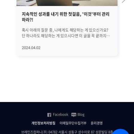
지속적인 성과를 내기 위한 첫걸음, '이것'부터 관리
EM
하라?!
혹시 아래의 질문 중, 나에게도 해당하는 게 있으신가요?
앞선
단 하나라도 해당하는 게 있으시다면 이 글을 꼭 끝까지
정
읽어보시기 바랍니다. 25년간 수많은 리더들을 분석해
글
의학적으로 밝혀낸 '지속적으로 성과를 만드는 방법'에
대해서
2024.04.02
20
대해서 하나씩 알아보려고 합니다. 오늘은 첫 번째로
A
지속적인 성과를 위해 가장 먼저 관리해야 할 '이것'에
진
대해서 알아보겠습니다. 과연 '이것'은 무엇일까요? (*
살펴보겠습니
알림: 이 글은 의사이자 CEO인 앨런 왓킨스의 [조율하여
전반
리딩하라(Coherence)]라는 책을 기반으로
단계
씌여졌습니다.) ㅣ가장 먼저 알고 관리해야 할 것은..
수
비즈니스에서는 수익과 이익 시장 점유율 확대 등 좋은
모
'결과'를 내는 것이 가장 중요합니다. 그리고 그 결과를
분석하고
만들기 전에는 당연히 '행동'이 있어야 하죠. 그렇다면 그
SN
'행동'에 영향을 미치는 요인들은 무엇이 있을까요? 위
등
그림에서도 볼 수 있는 것처럼 우리의 '행동'을 결정하는
집
Facebook
Blog
것은 바로 '생각'입니다. 이 글을 읽고 있다가도 '좀 별로인
관
것 같은데...' 하는 생각이 들면 바로 그만 읽는 행동을 하게
모니
개인정보처리방침
이메일무단수집거부
윤리경영
되는 것처럼. 그리고 그런 생각에 깊이 연관되어 큰 영향을
플랫
주는 것은 '느낌'입니다. 운동을 예로 들어보면, 건강한 몸
상
브레인즈컴퍼니(주) 04782 서울시 성동구 성수이로 87 성문빌딩 8층