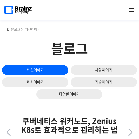
다음
메인
반복영역
IT 인프라 통합 모니터링 툴,
페이스북
트위터
링크드인
블로그
Zenius를
페이지로
열기
건너뛰기
이동
Zenius EMS로 데이터 쿼리형 토폴로지 활용하기
공유하기
공유하기
공유하기
공유하기
통한
슬라이드
NVIDIA
보기
MIG
모니터링과
블로그
최신이야기
GPU
자원
블로그
최적화
방안
최신이야기
사람이야기
회사이야기
기술이야기
다양한이야기
쿠버네티스 워커노드, Zenius
K8s로 효과적으로 관리하는 법