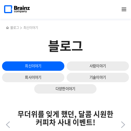
다음
메인
반복영역
서버
페이스북
트위터
링크드인
블로그
네트워크
페이지로
열기
건너뛰기
이동
모니터링
공유하기
공유하기
공유하기
공유하기
모니터링의
슬라이드
솔루션의
4가지
보기
필수조건과
최신
최신
트렌드
블로그
최신이야기
트렌드
블로그
최신이야기
사람이야기
회사이야기
기술이야기
다양한이야기
무더위를 잊게 했던, 달콤 시원한
커피차 사내 이벤트!