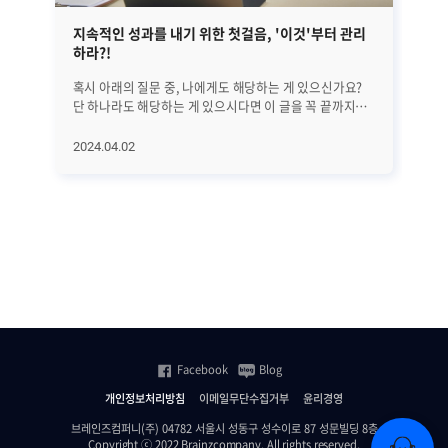
지속적인 성과를 내기 위한 첫걸음, '이것'부터 관리
EM
하라?!
혹시 아래의 질문 중, 나에게도 해당하는 게 있으신가요?
앞선
단 하나라도 해당하는 게 있으시다면 이 글을 꼭 끝까지
정
읽어보시기 바랍니다. 25년간 수많은 리더들을 분석해
글
의학적으로 밝혀낸 '지속적으로 성과를 만드는 방법'에
대해서
2024.04.02
20
대해서 하나씩 알아보려고 합니다. 오늘은 첫 번째로
A
지속적인 성과를 위해 가장 먼저 관리해야 할 '이것'에
진
대해서 알아보겠습니다. 과연 '이것'은 무엇일까요? (*
살펴보겠습니
알림: 이 글은 의사이자 CEO인 앨런 왓킨스의 [조율하여
전반
리딩하라(Coherence)]라는 책을 기반으로
단계
씌여졌습니다.) ㅣ가장 먼저 알고 관리해야 할 것은..
수
비즈니스에서는 수익과 이익 시장 점유율 확대 등 좋은
모
'결과'를 내는 것이 가장 중요합니다. 그리고 그 결과를
분석하고
만들기 전에는 당연히 '행동'이 있어야 하죠. 그렇다면 그
SN
'행동'에 영향을 미치는 요인들은 무엇이 있을까요? 위
등
그림에서도 볼 수 있는 것처럼 우리의 '행동'을 결정하는
집
Facebook
Blog
것은 바로 '생각'입니다. 이 글을 읽고 있다가도 '좀 별로인
관
것 같은데...' 하는 생각이 들면 바로 그만 읽는 행동을 하게
모니
개인정보처리방침
이메일무단수집거부
윤리경영
되는 것처럼. 그리고 그런 생각에 깊이 연관되어 큰 영향을
플랫
주는 것은 '느낌'입니다. 운동을 예로 들어보면, 건강한 몸
상
브레인즈컴퍼니(주) 04782 서울시 성동구 성수이로 87 성문빌딩 8층
Copyright ⓒ 2022 Brainzcompany. All rights reserved.
(결과)을 위해 운동(행동)을 해야겠다고 생각하지만 아예
등