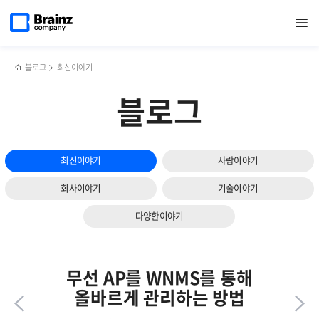
다음
메인
반복영역
네트워크
페이스북
트위터
링크드인
블로그
Helm과
페이지로
열기
건너뛰기
이동
정보
공유하기
공유하기
공유하기
공유하기
Argo의
슬라이드
수집
개념과
보기
프로토콜의
통합
모든
활용법?!
블로그
최신이야기
것
(SNMP,
블로그
RMON,
ICMP,
Syslog)
최신이야기
사람이야기
회사이야기
기술이야기
다양한이야기
무선 AP를 WNMS를 통해
올바르게 관리하는 방법