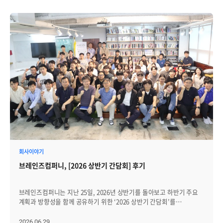
회사이야기
브레인즈컴퍼니, [2026 상반기 간담회] 후기
브레인즈컴퍼니는 지난 25일, 2026년 상반기를 돌아보고 하반기 주요
계획과 방향성을 함께 공유하기 위한 ‘2026 상반기 간담회’를
진행했습니다. 이번 간담회는 올해 초 신년회에서 공유했던 목표와
계획이 상반기 동안 어떻게 실행되어 왔는지 되짚어보고, 남은 하반기
2026.06.29