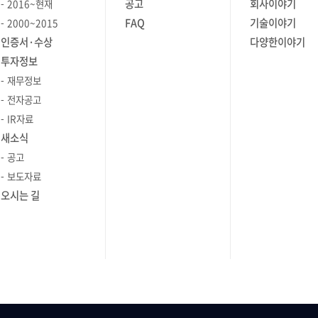
공고
회사이야기
2016~현재
 소프트웨어
최소화하는 것이 엣지 컴퓨팅의
FAQ
기술이야기
2000~2015
도가
주목적입니다. │Edge Computing
 채택되면
인증서·수상
다양한이야기
픈소스가
필요성 그렇다면 엣지 컴퓨팅은 왜 점점
다. 이
투자정보
독립성을
중요해지고 있을까요? 앞에서 언급했던
F의
재무정보
의 가장 큰
것처럼, IoT 시대가 도래하면서 다양한
는지를
디바이스에서 처리하는 데이터의 양이
전자공고
니다.
스
폭발적으로 증가하고 있습니다. 이에
IR자료
ng)
소프트웨어와
따라 요구되는 처리 속도와 응답 속도도
새소식
트는
가 많다는
높아지고 있죠. 방대한 양의 데이터를
공고
, 이
발 단계에서
처리하기 위해서는 대규모 데이터
보도자료
니티와
지죠. 두
센터가 필요하지만, 각 위치에 데이터
오시는 길
하도록
체계는
센터를 두는 것보다 한 곳에서 중앙
뮤니티의
고 있기
집중식으로 처리하는 것이 더
기능들의
움이
효율적입니다. 이것이 클라우드
3. 졸업
정 벤더에
컴퓨팅이 대중화된 이유 중 하나입니다.
 단계를
수 있지만,
그러나 인터넷을 통해 클라우드로
는
면
데이터를 전송하고 처리한 후 반환할 때,
니다. 높은
용하는
약간의 시간 지연이 발생합니다. 물론