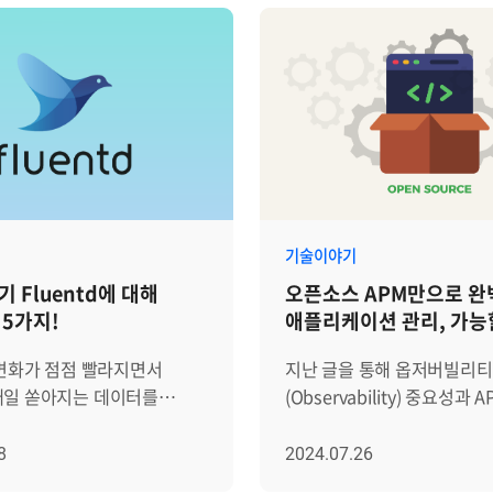
기술이야기
 Fluentd에 대해
오픈소스 APM만으로 완
 5가지!
애플리케이션 관리, 가능
 변화가 점점 빨라지면서
지난 글을 통해 옵저버빌리티
매일 쏟아지는 데이터를
(Observability) 중요성과 A
니다. 특히 로그 데이터는
차이점을 자세히 살펴보았습
태를 모니터링하고 문제를
(자세히 보기). 옵저버빌리티
8
2024.07.26
하는 데 필수적이죠. 이때
한계성을 극복하는 방법은 맞