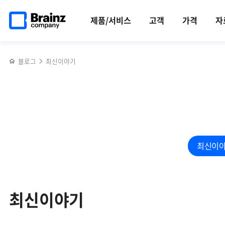
검색
메인
반복영역
페이지로
건너뛰기
제품/서비스
고객
가격
자
이동
블로그
최신이야기
최신이
최신이야기