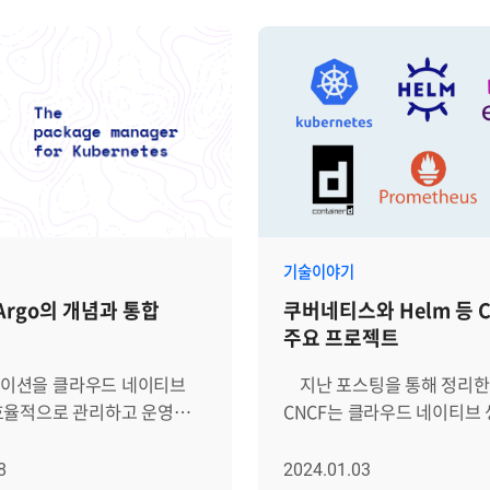
치와 프로그램에서 생성되는
하나가 더 나은 방법이라기 
대로 수집하지 못하면 혼란이
조직이나 사용자 상황에 따라
서 로그 관리를
선택해야 하는 것이 주요
이 주목을 받고 있는데요, 그
포인트였습니다. 하지만 상용 APM
늘 살펴 볼 Fluentd입니다.
제품은 다소 높은 구매 비용으
d는 여러 소스에서 발생할 수
규모가 작은 기업의 경우 부담
데이터를 한 곳에 모아,
있는데요. 이 때 오픈소스 A
식으로 변환하고 중앙에서
효과적인 대안이 될 수 있는데요. 
 수집해주는 오픈소스 데이터
이번 시간에는 주요 오픈소스
시간에는
알아보고, APM 상용 제품과
기술이야기
d가 어떤 방식으로 로그 수집을
차이점이 있는지 살펴보겠습니다
Argo의 개념과 통합
쿠버네티스와 Helm 등 
을 높이는지, 함께 자세히
오픈소스(Open
주요 프로젝트
luentd란
Source) 소프트웨어란? 오픈소스
ta가
(Open Source)란 개발 핵
션을 클라우드 네이티브
지난 포스팅을 통해 정리한 것처럼
 한, Fluentd는 다양한
코드를 공개하여 누구나 접근
효율적으로 관리하고 운영할
CNCF는 클라우드 네이티브
발생하는 로그 데이터를 한
수정하여, 배포할 수 있는 
플랫폼인 쿠버네티스
활성화를 위해, 다양한 오픈
수집합니다. 강력한 플러그인
말합니다. 얼핏 자유 소프트웨어와
etes)를 활용하는 기업들이
프로젝트를 개발하고 공급하
8
2024.01.03
추어 있어 여러 상황에
비슷하게 느껴질 수 있지만 