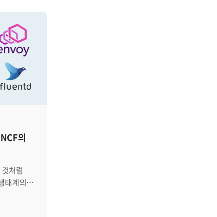
보단
중요한 역할을 하게 되었습니다. 아마존
 적합한
웹 서비스(AWS), 마이크로소프트
(Microsoft), 구글(Google) 등의 대형
기업들이 클라우드 서비스를 주도해
로 인해,
나갔죠. 하지만 점점 IT 산업이 커지고
이 될 수
사물인터넷(IoT) 기술이 발전하면서 IT
PM 솔루션이
장비에서 생성되는 데이터양이
따라서
기하급수적으로 많아졌습니다. IDC의
 APM
2018년 자료에 따르면, 2025년에는 전
는 어떤
세계에서 생성되는 데이터가 175ZB(*
. │
제타바이트1)에 도달할 예정이라고
CNCF의
합니다. 이처럼 수많은 데이터가
생성되고 중앙 서버에 저장/연산이 될
심 소스
경우, 서버에 부하가 증가하는 문제가
하고,
발생하게 됩니다. *1. 1 ZB = 1021
 생태계의
소프트웨어를
bytes =
소스
1,000,000,000,000,000,000,000
고
조금 다른
bytes 이를 해결하기 위해 2020년부터