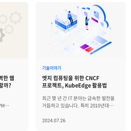
기술이야기
벽한 웹
엣지 컴퓨팅을 위한 CNCF
할까?
프로젝트, KubeEdge 활용법
최근 몇 년 간 IT 분야는 급속한 발전을
PM
거듭하고 있습니다. 특히 2010년대
니다
중반부터 데이터를 온라인에 저장하는
는 APM
기존 방식을 넘어서, 보다 진보된 컴퓨팅
2024.07.26
지만, 어느
기술이 등장하며 클라우드 컴퓨팅이