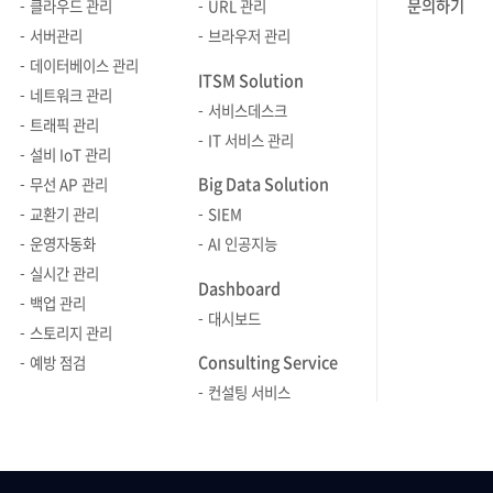
있어야 합니다 쿠버네티스 환경은
만들어야 하
문의하기
클라우드 관리
URL 관리
확장 또는 축소될 수 있도록 설정하는
필요해진 이유 앞에서도
규모가 크고 동적이며 복잡한 구조를
번거로웠습니다. 위
서버관리
브라우저 관리
것이 자원 효율성 측면에서도
설명했지만,
가지고 있습니다. 그렇기 때문에 리소스
A 애플리케
데이터베이스 관리
유리합니다. 이와 같은 종합적인
대표적인 이
ITSM Solution
사용률, 에러 로그 등의 중요 정보를
오브젝트별(Se
네트워크 관리
모니터링 솔루션은 파드와 컨테이너의
데이터 통합
서비스데스크
실시간으로 파악할 수 있어야 합니다.
로 만들어서
트래픽 관리
상태 변화에 대한 정확한 정보를
번째 이유는
IT 서비스 관리
따라서 쿠버네티스 모니터링을
그러다가 
제공하고, 문제가 발생하기 전에 이를
필요성이 
설비 IoT 관리
효과적으로 수행하기 위해 첫 번째로
추가로 인해
사전에 탐지하고 대응할 수 있는 능력을
디지털 전
Big Data Solution
무선 AP 관리
기억해야 할 것은 '쿠버네티스 환경을 한
쪼개어 각각
제공합니다. [2] 클러스터와 노드 상태
다양한 소
교환기 관리
SIEM
화면에서 종합적으로 볼 수 있어야
사용합니다.
모니터링 쿠버네티스 클러스터는 다수의
수집하고 관
운영자동화
AI 인공지능
한다는 점'입니다. 우선 종합적인
인프라가 확
노드로 구성된 분산 시스템으로, 각
로그 데이
실시간 관리
모니터링을 통해 리소스 사용률, 트래픽
개별 오브젝
Dashboard
노드는 파드(Pod)를 실행하는 주체로서
과제가 되었
백업 관리
패턴 등의 중요 정보를 실시간으로
관리할 수 
클러스터 전반의 성능과 안정성에
로그 데이
대시보드
스토리지 관리
파악할 수 있어 문제 발생 시 빠르게
관리한다면
중요한 영향을 미칩니다. 각 노드의
수집하고 통
Consulting Service
원인을 진단하고 해결할 수 있습니다.
증가로 인
예방 점검
CPU, 메모리, 디스크 I/O, 네트워크
또한 데이
또한 쿠버네티스 운영의 핵심은
될 것입니다. 이러
컨설팅 서비스
대역폭 등 주요 리소스 사용량을
변환하여, 
효율적인 리소스 관리인데, 종합적인
해결하기 
실시간으로 모니터링함으로써 리소스
수 있게 도와주죠. 클
모니터링을 통해 리소스 낭비를 줄이고
애플리케이
과부하나 잠재적 장애를 사전에
환경에서의 
애플리케이션의 성능을 최적화할 수
대표적인 패
감지하고 예방할 수 있습니다. 특히,
이유는 클