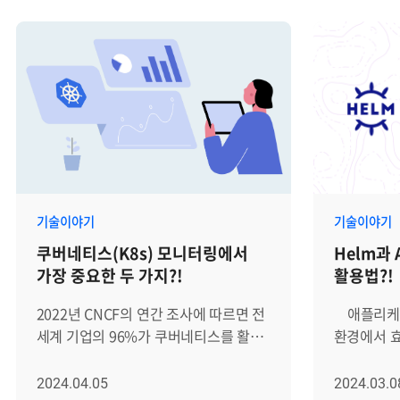
마이크로서비스 아키텍처(MSA)와
다양한 장
클라우드 환경에서 널리 활용되고
로그를 제
있습니다. 그러나 쿠버네티스는 파드
커질 수 있습니다. 따라
(Pod), 노드(Node), 네트워크 등 각
위한 도구들
요소가 끊임없이 동적으로 변화하며
중 하나가 오
상호작용하는 복잡한 구조이기 때문에,
Fluent
체계적이고 세밀한 모니터링 없이는
있는 로그 
운영에 어려움을 겪을 수 있습니다.
일관된 형
그렇다면 효과적인 쿠버네티스
효율적으로
모니터링을 위한 필수 고려사항은
수집기인데요. 이번 
기술이야기
기술이야기
무엇인지 6가지로 나눠서
Fluent
쿠버네티스(K8s) 모니터링에서
Helm과 
알아보겠습니다. [1] 파드 및 컨테이너
하고 효율성
가장 중요한 두 가지?!
활용법?!
모니터링 파드(Pod)와 컨테이너는
살펴보겠습니다. │F
쿠버네티스에서 애플리케이션이
무엇일까요? Treasure Da
2022년 CNCF의 연간 조사에 따르면 전
애플리케이
실행되는 가장 기본적인 단위이자 핵심
게작하고 후원
세계 기업의 96%가 쿠버네티스를 활용
환경에서 
구성 요소입니다. 따라서
소스에서 
중이거나 활용을 고려 중인 것으로
수 있는 
애플리케이션의 가용성과 성능을
곳에 모아 
나타났습니다. 또한 가트너는
(kubern
2024.04.05
2024.03.0
안정적으로 유지하기 위해서는 각
시스템을 갖