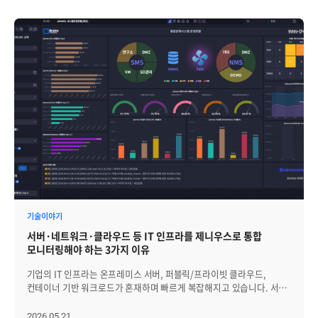
기술이야기
서버·네트워크·클라우드 등 IT 인프라를 제니우스로 통합
모니터링해야 하는 3가지 이유
기업의 IT 인프라는 온프레미스 서버, 퍼블릭/프라이빗 클라우드,
컨테이너 기반 워크로드가 혼재하며 빠르게 복잡해지고 있습니다. 서버
·네트워크·DBMS·WAS는 물론 항온항습기·UPS 같은 전산
환경설비까지, 관리해야 할 자원의 종류와 데이터의 양이 함께 늘어나는
2026.05.21