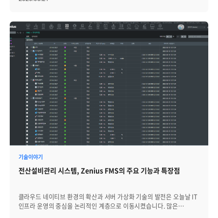
추세입니다. 이런 환경에서 자원별로 도구를 따로 운영하는 방식은
분명한 한계를 드러냅니다. CPU 부하, 네트워크 트래픽, DB 세션,
애플리케이션 응답 시간이 서로 다른 콘솔에 흩어져 있으면, 운영자는
장애가 발생할 때마다 데이터를 직접 짜 맞추며 원인을 추적해야 합니다.
그만큼 다운타임(Down Time)도 길어집니다. 분산된 인프라를 일관된
정책으로 묶고, 데이터에 기반해 즉각 판단할 수 있는 통합 관제 체계가
필요한 이유입니다. 브레인즈컴퍼니의 Zenius EMS는 이러한 흐름
속에서 Observability 기반의 통합 관리 아키텍처를 바탕으로 이기종 IT
인프라 전반의 가시성을 확보하고, AI 기반 분석을 통해 운영자가
선제적으로 대응할 수 있는 환경을 제공합니다. 단순히 자원의 상태를
보여주는 모니터링을 넘어 실무적인 해결책으로 이어지는 Zenius의
통합 모니터링 강점 3가지를 살펴보겠습니다. 1. 이기종 인프라를 단일
플랫폼으로 묶는 '통합 가시성' 서버·네트워크·DBMS·WAS·클라우드
자원은 서로 다른 제조사와 기술 스택을 기반으로 하기 때문에, 자원별
전용 도구를 따로 운영하면 필연적으로 데이터 사일로(Silo) 가
발생합니다. Zenius EMS는 Framework 기반의 단일 플랫폼 위에서
이기종 자원을 통합 관리하도록 설계되어, 자원 간 경계를 허물고 전
기술이야기
계층의 데이터를 하나의 맥락에서 해석할 수 있도록 지원합니다. 단일
전산설비관리 시스템, Zenius FMS의 주요 기능과 특장점
플랫폼 기반 통합 관리: 서버(SMS), 애플리케이션(APM), 데이터베이스
(DBMS), 네트워크(NMS), 전산환경설비(FMS)를 동일한 UI와 정책 체계
안에서 운영합니다. 운영자는 여러 콘솔을 오가지 않고도 인프라 전체의
클라우드 네이티브 환경의 확산과 서버 가상화 기술의 발전은 오늘날 IT
건강 상태를 단일 화면에서 점검할 수 있어 관리의 일관성이 확보됩니다.
인프라 운영의 중심을 논리적인 계층으로 이동시켰습니다. 많은
모듈 단위의 유연한 확장: Add-on 방식으로 필요한 기능만 선택해
기업들이 가상 머신과 컨테이너, 클라우드 리소스 중심의 모니터링에