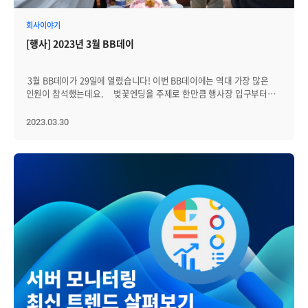
시스템의 문제를 식별합니다. 예를 들어, 응답 시간이 지연되는 경우,
문제입니다. 2022년 클라우드 현황(Flexera 2022 State of the Cloud
이를 발생시키는 주요 요인을 파악하여 시스템을 개선해야 합니다. 이를
Report) 보고서에 따르면, 클라우드 비용의 30% 정도가 낭비되고
회사이야기
위해 데이터를 세분화하여 요소를 파악하고, 문제를 식별하는 데 도움이
있습니다. 클라우드 서비스가 표면적으로 내세우는 클라우드의 가장 큰
[행사] 2023년 3월 BB데이
되는 경향성을 찾아야 합니다. l 마지막으로 이전 데이터와 비교하고
장점이 비용 절감임에도 불구하고, 클라우드 전환 OPEX(operational
평가에 활용합니다. Metric 데이터를 분석할 때는 이전 데이터와
expenses)가 기존 CAPEX(capital expenses) 대비 더 낫다고 단정하기
비교하여 시스템의 개선 정도를 파악하는 것이 중요하고, 이를 통해
어렵습니다. 초기에는 클라우드의 비용이 저렴하게 느껴지지만,
3월 BB데이가 29일에 열렸습니다! 이번 BB데이에는 역대 가장 많은
시스템의 성능 개선 여부를 판단하고, 추가적인 개선 방안을 모색할 수
가상머신(VM)과 컨테이너 인스턴스에서 처리하는 작업이 늘어날수록
인원이 참석했는데요. 벚꽃엔딩을 주제로 한만큼 행사장 입구부터
있습니다. Tracing 트레이싱은 분산 시스템에서의 서비스 호출
비용도 더해지기 때문입니다. 워크로드가 증가하는 스타트업은
벚꽃길을 걸을 수 있고, 식기와 먹을거리 등에도 벚꽃과 함께 봄이
경로와 시간을 추적하는 기술입니다. 즉, 서비스 간의 호출 관계와 시간
클라우드를 통해 유연성을 확보하는 것이 비용면에서 유리하겠지만,
내려앉았습니다. 행사 전 설문조사에서 브레인저들이 가장 선호하는
2023.03.30
정보를 추적해 각 서비스의 응답 시간을 파악하고, 이를 시각화해 병목
예측 가능한 수준의 워크플로우를 갖고 있는 기업이라면 얘기가
음식인 치킨! 매번 새로운 치킨을 맛보고 있요. 이번에는 맛집이 많은
현상을 파악할 수 있습니다. 트레이싱은 크게 세 가지 구성 요소로
달라집니다. 특히, 클라우드에서는 인터넷 대역폭 및 스토리지 요금 등
성수에서 직접 공수해 온 바베큐 치킨을 준비했습니다. 신규 입사자들이
이뤄져 있습니다. l Trace: Trace는 서비스 간의 호출 경로와 시간
추가적인 비용이 발생할 수 있습니다. 둘째, 보안 문제입니다. 기업은
원한 분식과 맥주도 함께! 최근 브레인즈에 신규 입사자들이 많이
정보를 담고 있는 데이터 레코드입니다. Trace는 Span과 Trace ID,
클라우드 제공자가 제공하는 기본적인 보안 기능 외에도 보안 문제에
발생했는데요. 입사한 첫 달에는 동료들과 인사를 나누기 위해 대부분
Parent Span ID 등의 정보를 가지며, 각 Span은 서비스 내부에서의
대한 책임을 직접 지게 됩니다. 또, 기업은 자체 보안 정책을 준수해야
BB데이에 참석하고 있고, 재참석률도 높은 편입니다. 같은 직급끼리,
호출 관계와 시간 정보를 담고 있습니다. l Span: 분산 추적에서 가장
하며, 이를 클라우드 환경에 적용하는 것이 쉽지 않습니다. 특히 복잡한
또는 사수나 상사와 함께 참석해 즐거운 시간을 보내고 있습니다!
기본이 되는 논리 단위로 여러 개의 span 이 모여 trace를 완성한다는
멀티클라우드 환경에서는 견고하게 클라우드 보안 아키텍처를 구축하기
브레인저가 있는 곳에 빠질 수 없는 선근님 이날도 참석해서
개념입니다. 각각의 Span은 작업이름, 시작 시간과 종료 시간, key
어렵고 외주 처리에 따라 많은 비용이 듭니다. 셋째, 성능 문제입니다.
브레인저들과 잠깐 술 한 잔하고, 불편해할까봐 금세 자리를
value 형태의 tags 와 Logs, span contexts를 가지고 있습니다.
클라우드에서는 다른 기업과 리소스를 공유하기 때문에 성능 문제가
비우셨어요. 이번 BB데이에는 벚꽃 2행시를 짓는 이벤트를
Span contexts는 분산추적을 하기위해 Trace 구간에서 종속된
발생할 수 있습니다. 또, 클라우드 환경에서 애플리케이션 및 데이터를
준비했습니다. 이달에 입사한 개발4그룹의 채욱님이 상품을
Span을 구별할 수 있는 Span id와 Trace id를 말합니다. l Collector:
조작하는 데 필요한 대역폭이 충분하지 않을 경우 성능 문제가 발생할 수
받아갔어요. 그리고 행사 콘셉트에 맞춰 준비한 벚꽃잔을 가져 간
Collector는 Trace 정보를 수집하고 저장하는 역할로, Trace 정보를
있습니다. 따라서 기업은 성능 문제로 인해 클라우드 송환을 선택할 수
브레인저도 있었습니다. 그리고 이날은 특별히, 사내 보드게임 동호회
수집하기 위한 에이전트와 수집된 Trace 정보를 저장하고 분석하기
있습니다. 넷째, 제어 문제입니다. 클라우드에서는 기본적으로
'하드보드지' 멤버들이 BB데이에 단체로 참석했다가, 행사가 끝난 후
위한 Backend로 이뤄져 있습니다. (출처: [MSA] OpenTracing,
클라우드 제공자가 인프라 관리와 보안을 담당합니다. 이는 기업이
모여서 보드게임을 즐기다 돌아갔습니다. 역대 많은 인원들이 모여,