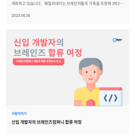
개최하고 있습니다. 패밀리데이는 브레인저들의 가족을 초청해 1박2일
간 함께 연휴를 즐기는 행사입니다. 한 번 참석한 가족들은 다음
패밀리데이를 손꼽아 기다릴 정도로 만족도가 높은 행사인데요.
2023.05.26
코로나로 인해 잠시 중단됐던 패밀리데이가 지난 5월 20~21일 양일간
홍천 대명 비발디파크에서 열렸습니다! 가족들이 도착하기 전, 도우미로
나선 브레인저들이 행사장을 세팅했습니다. 헹사장에 도착한
가족들은 간식박스와 음료를 비롯한 웰컴키트를 수령하고, 뽑기를 통해
상품도 함께 받아갔습니다. 또, 차후에 진행될 로또 게임과 행운권
추첨을 위해 사전 등록도 진행했습니다. 브레인즈에서 준비한
웰컴키트와 선물을 한 아름씩 안고 가족사진도 찰칵! 2인 가족부터
3대가 모두 총출동한 가족까지, 약 100여명의 브레인저와 가족들이
참석했습니다. 모두 빠짐없이 추억을 남길 수 있도록 폴라로이드로도
사진을 제공했어요. 본격적인 행사를 시작하기 앞서, 브레인저와 그
가족들이 함께 단체사진을 촬영했습니다. 환한 표정의 참가자들!
기분좋게 행사가 시작됐습니다. 이번 행사는 영업그룹의 막내,
석빈님이 진행했습니다. 행사장 앞 무대에 잔뜩 쌓인 경품들
보이시나요? 첫 번째로, "사회자를 이겨라, 가위바위보!" 게임이
진행됐습니다. 많은 경쟁자를 물리치고 20여명이 무대 앞으로 나와
사회자와 겨뤘고, 최후의 4인이 남았습니다. 그 중 미모를 한껏 뽐내던
꼬마숙녀가 우승해 가족들의 환호를 받으며 상품을 차지했습니다!
사람이야기
다음으로 '청기백기' 게임이 진행됐는데요. 초등학교 입학 전 유아들이
신입 개발자의 브레인즈컴퍼니 합류 여정
먼저 참여했습니다. 아이들이 참여하다 보니, 마음 약한 사회자는
탈락을 쉽게 외치지 못해 곤혹을 치뤘습니다. 이어, 초등부 게임이
진행됐고 치열한 경쟁 끝에 경품을 차지할 수 있었습니다. 다음으로