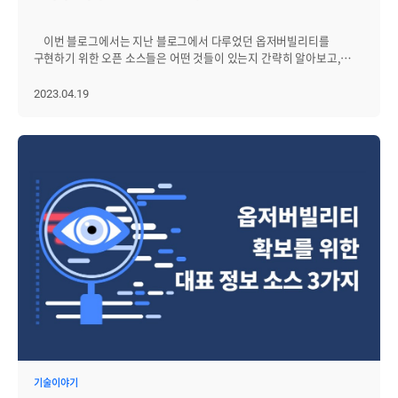
∙ 기본 CS 지식에 대한 질문 ∙ 인성 및 회사 문화에 관련된 질문이
주어졌습니다. 질문 대부분이 실제로 겪은 문제, 또는 특정 상황에서
주어진 문제를 어떻게 해결할 수 있는지 물어보고 있었기 때문에 문제
이번 블로그에서는 지난 블로그에서 다루었던 옵저버빌리티를
해결 방법과 이유를 잘 전달하기 위해 노력했습니다. 물론 모든 질문들에
구현하기 위한 오픈 소스들은 어떤 것들이 있는지 간략히 알아보고,
대답할 수 있었던 것은 아니었습니다. 모르는 질문 또한 있었으며 이러한
제니우스(Zenius-EMS)에서는 옵저버빌리티 향상을 위해서 어떤
경우 아는 만큼 대답하되 모르는 것을 아는 척하지 않으려 노력했습니다.
제품들을 제공하고 있는 지 살펴보겠습니다. 옵저버빌리티 구현을 위해
2023.04.19
면접이 끝난 후 들었던 생각은 “면접관분들의 배려로 편안한 분위기에서
널리 활용되는 대표적인 오픈소스로는 아래 네 가지 정도를 들 수
면접이 진행돼, 준비한 내용들을 잘 전달할 수 있었다”라는 것입니다.
있습니다. l Prometheus: 메트릭 수집 및 저장을 전문으로 하는
따라서 면접을 보게 되시는 분들이 기본적인 CS 지식을 열심히
도구입니다. Prometheus는 강력한 쿼리 기능을 가지고 있으며, 다양한
공부하셨고, 자신이 한 프로젝트의 내용을 잘 정리해 준비하셨다면 좋은
기본 메트릭을 제공하며 데이터 시각화를 위해 Grafana와 같은 도구와
결과를 얻으실 수 있을 것으로 생각됩니다. 합격 안내와 프리 보딩
통합될 수 있습니다. 또한 이메일, Slack 및 PagerDuty와 같은 다양한
합격 안내까지도 빠르게 이뤄졌습니다. 면접 당일 오후 5시 정도에 전화
채널을 통해 알림을 보낼 수 있습니다. l OpenTelemetry: 에이전트
연락과 오퍼 레터를 메일로 받았습니다. 이후 저 또한 입사를 결정해 첫
추가 없이 원격으로 클라우드 기반의 애플리케이션이나 인프라에서
출근 날짜를 정하고 입사 수락 메일을 보냈습니다. 첫 출근까지 9일
측정한 데이터, 트레이스와 로그를 백엔드에 전달하는 기술을
정도의 여유 시간이 있었기에 가족들과 시간을 보내는 등 충분한 휴식을
제공합니다. Java, Go, Python 및 .NET을 포함한 다양한 언어를
취하면서 입사 준비를 했습니다. 프리 보딩의 경우, 브레인즈의
지원하며 추적 및 로그에 대한 통합 API를 제공합니다. l Jaeger: 분산
인사 담당자가 보낸 안내 메일에 따라 첫 출근 전까지 필요한 서류들을
서비스 환경에서는 한번의 요청으로 서로 다른 마이크로서비스가
준비하고, 프로필 사진 및 자기소개를 메일로 보내는 형태로
실행될 수 있습니다. Jaeger는 서비스 간 트랜잭션을 추적하는 기능을
진행됐습니다. 인사 담당자가 안내도 상세히 해 주셨고, 준비해야 할
가지고 있는 오픈 소스 소프트웨어입니다. 이 기능을 통해 애플리케이션
것들도 간단했기에 큰 어려움 없이 필요한 것들 모두 첫 출근까지 준비할
속도를 저해하는 병목지점을 찾을 수 있으며 동작에 문제가 있는
수 있었습니다. 글을 마치며 이 글을 쓰고 있는 지금 저는
애플리케이션에서 문제의 시작점을 찾는데 유용합니다. l Grafana:
브레인즈컴퍼니에서 근무한지 어느덧 3개월이 지나, 수습 기간을 잘
시계열 메트릭 데이터를 시각화 하는데 필요한 도구를 제공하는
마무리하고 정직원이 됐습니다. 첫 출근부터 지금까지 과제와 실제
툴킷입니다. 다양한 DB를 연결하여 데이터를 가져와 시각화 할 수
기술이야기
업무를 수행하고 신입 사원 공유 회의에 참여하며, 회사의 서비스와 업무
있으며, 그래프를 그릴 수도 있습니다. 시각화한 그래프에서 특정 수치