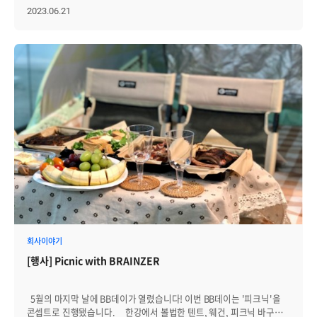
협력업체는 이런 형식의 세미나가 자주 있었으면 좋겠다, 그리고
공헌한 중소/벤처기업인의 성과를 되짚어 보고, 자긍심을 높이는 중소
2023.06.21
정기적인 온라인 교육을 희망한다는 의견을 주셨습니다. 반면 참여한
기업계 최대 축제입니다. 중소기업인 대회는 기술력 뿐만 아니라
고객사는 제니우스 8.0으로 업그레이드를 결정하는 데 많은 도움이
재무적 실적과 사회 공헌에 얼마나 이바지 했는지를 종합적으로
되었다고 합니다. 세미나를 주관한 소감은 “제품 중심으로 소개하는
평가하며 일회성 공적이 아닌 얼마나 꾸준한 업적이 쌓았는지를 보고
세미나는 처음인데 예상보다 질문이 많았고 관심이 뜨거운 것을 보고
수상자를 선발합니다. 강선근 대표이사는 IT 인프라 통합관리 솔루션,
앞으로 제품을 소개하는 기회를 자주 가지면 좋겠다”입니다. 참여해
Zenius(제니우스)의 우수한 기술력으로 관제 분야의 국산화 및 국내
주신 모든 분께 감사 인사 전합니다.
SW산업 수준을 향상시킨 공로를 인정 받았습니다. 또한 교육 기관에
기부금 전달 및 산학 협력 업무협약을 체결해 소프트웨어산업 인재
양성에 힘쓰고 있는 점을 인정받아 산업포장을 수상하게 되었습니다.
△기술력: 다양한 이기종 IT 인프라에 대한 통합관리 시스템 Zenius
EMS를 기반으로, 웹 애플리케이션 성능 모니터링 Zenius APM,
통합로그관리 Zenius SIEM , IT서비스 관리 Zenius ITSM 등으로
구성된 소프트웨어 발전 기여 △실적: 공공기관, 관제부분 실적 1위 △
사회공헌: 산학 협력 등 일자리 창출 이번
행사는 서울지방중소벤처기업청과 중소기업중앙회 서울지역본부가
공동 주최하고 서울시가 후원하였습니다.
회사이야기
[행사] Picnic with BRAINZER
5월의 마지막 날에 BB데이가 열렸습니다! 이번 BB데이는 '피크닉'을
콘셉트로 진행됐습니다. 한강에서 볼법한 텐트, 웨건, 피크닉 바구니,