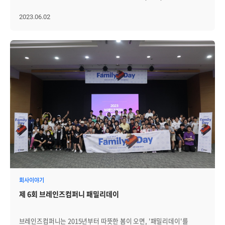
테이블 등이 브레인즈에 채워졌는데요. 음식 역시 피크닉에 맞춰
바베큐와 과일, 치즈, 와인 등으로 준비했습니다. 8층 라운지에 일찍
2023.06.02
올라온 브레인저들이 역대급이라는 입소문을 내며...... 많은
브레인저들이 함께했습니다! 이번에도 빠짐없이 신규 입사자들이
참석해, 타 부서 브레인저들과 교류하며 뜻깊은 시간을 보냈습니다.
브레인저들의 소통 창구로 자리잡은 BB데이! 다음 달에 또 새로운
모습으로 찾아오겠습니다.
회사이야기
제 6회 브레인즈컴퍼니 패밀리데이
브레인즈컴퍼니는 2015년부터 따뜻한 봄이 오면, '패밀리데이'를