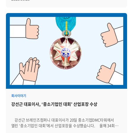
실시하기로 하였는데요, 기존에 EMS를 설치 및 활용하는 교육
중심에서 제니우스의 새로운 기능을 소개하는 중심으로 세미나에
변화를 주었습니다. 이날 행사는 먼저 프리세일즈팀에서 회사 소개를
하였고, 이어서 Technical Consulting 팀 정채린 차장이 제니우스
8.0의 신규 기능을 소개하였는데요, 20개 이상의 신규 기능에는 WNMS,
ERMS, 웹토폴로지 등이 포함되어 있습니다. 그리고 막간을 이용해
통합로그관리, Zenius LogManager을 소개하는 시간도 가졌습니다.
WNMS는 분산된 AP 장비의 상태를 한 곳에서 통합 모니터링할 수
있을 뿐만 아니라, AP 장비의 Up/Down 링크, WAN Traffic 등을
실시간으로 모니터링하고, AP 장비의 부하를 효율적으로 컨트롤하도록
접속자 수, 사용자 수, 최대 동시접속자 수 등의 근거데이터를
모니터링하고 자료로 확보할 수 있습니다. ERMS(Event
Relation Management System)은 문제 원인 추적을 위한 이벤트의
연관성을 분석하는 기능입니다. 기존 서비스맵의 기능에 AND/OR, 이상
등의 다양한 연산조건 및 통보기능을 추가하여 개별적 이벤트가 아닌
복합적인 이상 상황을 감지할 수 있습니다. 웹토폴로지는
기존에는 CS 형식으로 제공되었던 토폴로지맵의 활용도를 높이기 위해
회사이야기
Web기반으로 구현하여 오버뷰와 함께 활용할 수 있도록
강선근 대표이사, ‘중소기업인 대회’ 산업포장 수상
구현하였습니다. 마지막은 클라우드 모니터링을 소개하고 시현을
통해 클라우드 가상화 자원을 모니터링하여 가상 자원의 적절한 운영
효율성을 향상시킬 수 있는지 선 보였습니다. 이번 세미나에는
강선근 브레인즈컴퍼니 대표이사가 20일 중소기업DMC타워에서
영진인포텍, 한신정보, 시원 등 협력업체 관계자뿐만 아니라
열린 ‘중소기업인 대회’에서 산업포장을 수상했습니다. 올해 34회째를
디와이, 더존비즈온 같은 고객사에서도 참여했습니다. 참여한
맞은 중소기업인 대회는 일자리, 수출, 사회기여 등 한국경제 발전에