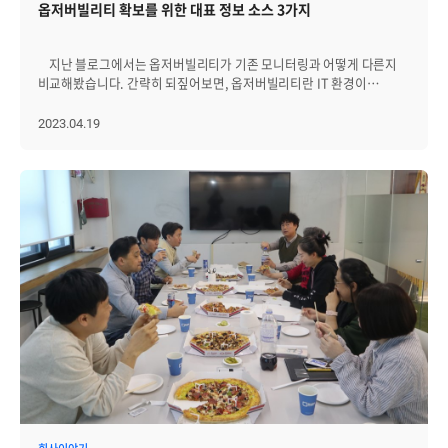
옵저버빌리티 확보를 위한 대표 정보 소스 3가지
프로세스를 파악하는 시간을 가졌습니다. 실수도 많고 부족한 점도
이상일 때 알람 기능을 제공하며 다양한 플러그인으로 기능확장이
많았지만 항상 자신의 일처럼 도와주는 좋은 팀원분들 덕분에 잘
가능합니다. ------------------------------------------------- 오픈 기술을
적응하고 성장할 수 있었습니다. 제 글이 브레인즈컴퍼니 입사를 목표로
이용해 Do It Yourself 방식으로 옵저버빌리티를 구현한다면 어떨까요?
지난 블로그에서는 옵저버빌리티가 기존 모니터링과 어떻게 다른지
하는 분들에게 도움이 됐으면 좋겠습니다. 그리고 원하는 결과를 얻어
직접 옵저버빌리티를 구현하기 위해서는 먼저 필요한 데이터를
비교해봤습니다. 간략히 되짚어보면, 옵저버빌리티란 IT 환경이
회사의 좋은 팀원분들과 함께 일하면서 서로의 성장을 도와주게 되길
수집해야 합니다. 필요한 데이터가 무엇인지, 어떤 방식으로 수집할지
다양해지고 기업의 서비스가 점점 복잡해짐에 따라 빠르게 문제를 찾아
바라며, 브레인즈컴퍼니의 합류 과정에 대한 글을 마무리하도록
결정하고 Prometheus, OpenTelemetry 같은 도구들을 이용해 설치
해결하기 위해 서비스의 내부 상태와 동작을 이해하는 능력입니다.
2023.04.19
하겠습니다. 시간 내어 긴 글 읽어주셔서 감사합니다.
및 설정합니다. 이 단계는 시간이 가장 오래 걸리고, 나중에 잘못된
옵저버빌리티는 IT 인프라별로 어떤 것이 문제라는 기준을 중심으로
구성이나 누락이 발견되기도 합니다. 다음 단계는 데이터 저장입니다.
모니터링하는 기존 방식에서 벗어나 모든 데이터를 실시간으로
이 단계에서 주의할 점은 예전처럼 여러 소스에서 수집한 데이터를
수집하고 분석하여 IT시스템의 근본 원인에 접근하고, IT 운영 전문가의
단순하게 저장하는 것이 아니라, 전체적인 관점에서 어떤 이벤트가
노하우를 바탕으로 각 메트릭별 상관관계를 분석해 미래의 장애를
일어나는지를 추적이 가능하도록 데이터 간의 연결과 선후 관계를
예측하는 인사이트를 강조합니다. 이번 블로그에서는 옵저버빌리티
설정하는 것입니다. 어려운 점은 새로운 클라우드 기술을 도입하거나
확보에 가장 기본이자 중요한 정보 소스인 로깅, 메트릭, 트레이싱을
기존의 인프라나 애플리케이션에서 변경이 발생할 때마다 데이터를
중심으로 알아보겠습니다. 이 세가지 소스는 시스템의 정확한
계속해서 정리를 해야 하는데, 이를 위해 플랫폼을 지속적으로 수정하고
모니터링을 보장하고, 문제가 발생할 때 무엇이 잘못됐는지 근본원인을
구성을 추가해야 한다는 것입니다. 마지막으로 부정확한 경고들은
추적하고, 전체 기능을 개선하는 데 도움이 되는 방법들입니다. 물론 이
제거해야 합니다. 비즈니스 상황과 데이터는 계속해서 변화하기 때문에
세가지 방법만으로 옵저버빌리티가 확보됐다고 할 수는 없습니다.
이에 맞게 베이스 라인을 지속적으로 확인하고, 임계치를 조정해서
옵저버빌리티 확보를 위해서는 로깅, 메트릭, 트레이싱을 통합해
불필요한 알람이나 노이즈 데이터가 생기는 것을 방지해야 합니다.
이벤트의 상관관계를 분석하고, 데이터 시각화로 사용자에게
결론적으로 직접 옵저버빌리티를 구현하는 것은 처음에는 쉬워 보여도
인사이트를 제공하는 능력이 추가돼야 합니다. l Logging : 시스템
고급 인력과 많은 시간을 확보해야 하며, 별개로 시간이 지남에 따라서
내에서 발생하는 이벤트를 인지하고 향후 분석을 위해 저장하는
효율성과 확장성이 떨어진다는 점을 감안하면 대부분의 기업은
프로세스 l Metric : 응답 시간 또는 오류율과 같은 시스템 성능을
감당하기 어렵다고 할 수 있습니다. 그렇다면, Zenius(제니우스)
설명하는 숫자 값 l Tracing: 개발자가 병목 현상과 성능 문제를 식별할
EMS는 옵저버빌리티를 어떻게 확보하고 있을까요? 옵저버빌리티
수 있도록 서비스 호출 경로와 시간을 추적하는 프로세스 Logging