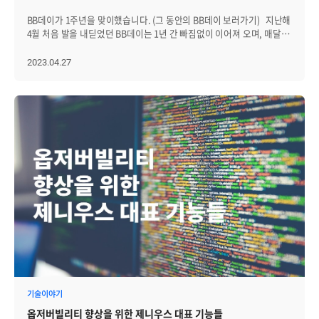
1등 및 여러 상품을 휩쓸어가며 부러움을 샀어요. 행사가 끝난 후,
작성했습니다. 코딩 테스트 코딩 테스트 안내는 굉장히 빠르게
가족별로 모여 브레인즈에서 제공한 한우 불고기를 먹으며 오붓한
BB데이가 1주년을 맞이했습니다. (그 동안의 BB데이 보러가기) 지난해
이뤄졌습니다. 서류 지원 이틀 후에 채용 담당자분이 전화와 메일로
시간을 보냈습니다. 이후 각자 숙소에서 자유시간을 갖고, 다음날
4월 처음 발을 내딛었던 BB데이는 1년 간 빠짐없이 이어져 오며, 매달
테스트 방법과 시간에 대해 자세한 안내를 해 주셨습니다. 코딩 테스트는
오전 역시 브레인즈 측에서 마련한 조식을 먹은 후 집으로 돌아갔습니다.
브레인저 간 소통의 장을 만들어왔습니다. BB데이에서는 신규 직원을
온라인 플랫폼에 원하는 시간에 접속해 정해진 시간 동안 문제를 푸는
이번 행사에 참석한 브레인저들이 마음 따뜻해지는 이야기를
소개하기도 하고, 다른 층에 근무해 평소 이야기 나눌 기회가 없는 팀과
2023.04.27
방식으로 진행됐습니다. 총 50분의 시간이 주어졌으며 SQL, Java,
전해왔습니다. "사춘기에 접어든 큰 아이와 서먹했는데, 기분 전환이
교류할 기회도 가질 수 있었습니다. 또, 개발자와 일반 직군 사이의 벽도
Javascript, HTML, JQuery 등으로 이뤄진 10문제를 해결해야
됐는지 좀 나아졌네요. 즐거운 시간이었어요." "매년 아주 만족하며
허물며 지난달 해외 워크숍에서 여행 메이트가 되기도
했습니다. 50분에 10문제를 풀어야 하는 만큼 오래 고민해야 하는
행사에 참석하고 있습니다. 준비해주신 도우미분들께 감사드리고, 좋은
했고, 업무적으로도 도움을 받을 수 있었습니다. 이번 4월
문제가 아닌 기본적인 개념을 잘 이해하고 있는지 확인하는
행사 계속 됐으면 해요." "동료들의 가족들을 보니, 무엇인가 알 수 없는
BB데이에서도 어김없이 신규 직원들이 참석해, 타 부서의 브레인저와
문제들이었습니다. 따라서 평소에 기본기를 잘 다져 놓으시거나
책임감이 더 생기는 것 같아요. 예전에는 나만 잘하면 되지라고
교류하며 함께 1주년을 축하하는 시간을 가졌습니다. BB데이하면
짧게라도 코딩 테스트를 준비해 보셨다면 큰 어려움 없이 문제를
생각했는데 저와 협업하는 분이 누군가의 아버지이고 어머니라는 것을
빠질 수 없는 술과 음식! 항상 인기 많은 치킨, 처음 시켜보는 마라샹궈와
해결하실 수 있을 것으로 생각됩니다. 추가로 브레인즈컴퍼니의
느끼며, 더 많이 배려해야 겠다는 생각을 했습니다." "코로나로 잠정
궁합이 좋은 고량주, 그리고 1주년을 축하하기 위해 성수 맛집
코딩테스트를 푸는 방법에 대한 팁을 좀 더 드리자면, 시간이 짧기
중지됐다 오랜만에 다시 열려서 기뻐요. 1박 2일 동안 가족들이
오복떡집에서 공수해 온 떡까지 알차게 준비해 봤어요. 1년 간
때문에 자신있는 문제들을 먼저 풀어 점수를 확보하고, 잘 모르는
행복해하는 모습을 보며 저도 행복했어요. 맛있는 음식과 깔끔한 숙소
BB데이를 운영해 온 담당자가 촛불을 불고, 브레인저들이 박수로
문제들은 나중에 도전해 보면서 부분 점수를 확보하는 방법을 추천해
그리고 멋지게 행사 준비한 도우미들이 있어 더욱 즐거운 시간을 보낼 수
답례해줬습니다. 이후 1주년 맞이 특별 행운권 뽑기 시간을
드립니다. 면접 면접에 대한 안내 역시 빠르게 이뤄졌습니다. 코딩
있었어요."
가졌습니다. 앞에서 아무도 행운을 가져가지 못하고, 마지막으로
테스트 후 바로 다음 날 채용 담당자분이 연락을 주셨고 면접 날짜와
인프라웹팀만이 남은 상태! 인프라웹팀은 뽑기 전 당첨자가 팀에 커피를
시간을 조율해 3일 후 면접을 보게 됐습니다. 면접까지 남은 시간
쏘기로 해, 행운이 벌칙으로 바뀌는 상황이 벌어졌습니다. 당첨자는
동안에는 지금까지 공부했던 내용들을 다시 정리하고, 회사 사이트에
도영님과 예지님이었는데요. 이후에 동료들과 회사 앞 스타벅스에
들어가 회사가 무슨 일을 하고 어떠한 가치관을 중요하게 여기는지
모여있는 걸 목격했습니다. 이번달에도 서로 웃고 즐기며 한 달을
파악하며 면접을 준비했습니다. 면접은 회사에서 오프라인으로 1시간
기분좋게 마무리할 수 있었어요. BB데이는 앞으로도 쭈~~~~~~욱
30분 동안 이뤄졌으며, 인사 면접과 기술 면접을 담당하시는 두 분이
계속됩니다!
기술이야기
면접관으로 들어오셨습니다. 기억나는 질문을 정리해 보자면,
∙ 자기소개 ∙ 앞서 본 코딩 테스트에 대한 질문 ∙ 지원서 기반의 질문
옵저버빌리티 향상을 위한 제니우스 대표 기능들