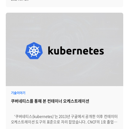
클라우드는 자사의 마켓 플레이스 고객사에게 다양한 인사이트와
솔루션을 소개하기 위해 정기적으로 '솔루션 설명회'를 진행하고
있습니다. 브레인즈컴퍼니가 함께 진행한 이번 설명회에도 다수의 NHN
마켓 플레이스 고객사 및 IT 분야 관계자가 초청되었습니다. [그림] 발표
진행 중인 지혜님 웨비나로 진행된 이날 설명회에서 브레인즈컴퍼니는
'분산된 대용량 로그의 효율적인 관리 방안'이라는 제목의 발표를
맡았습니다. 발표는 '분산된 로그에 대한 통합 관리의 필요성-통합 관리
솔루션 소개-실제 고객 사례'의 순서로 신지혜 님이 진행했습니다.
대용량 로그 관리에 대한 다양한 인사이트와 구체적인 솔루션, 그리고
실제 적용 사례가 더해져서 참여자들의 많은 관심을 모았습니다. [그림]
솔루션 설명회 진행화면 지혜님은 이날 발표에서 "원활하게 IT 서비스와
인프라를 운영하고, 보안 위협에 빠르게 대응하는 것이 점점 더
중요해지고 있다. 따라서 로그 수집/저장/검색 및 시각화 기능을
제공하며, 이벤트 발생 시 즉각적인 알람을 통하여 빠른 문제 해결을
지원하는 로그 관리 솔루션 선택은 이제 필수"라고 말했습니다.
지혜님은 또한, "Zenius LogManager를 도입하게 되면 대용량 로그에
대한 통합 관리 체계와 사이버 침해 위협에 대한 보안 대응 체계를
기술이야기
마련할 수 있다. 또한 상급기관 및 법률에서 요구하는 지침과 법규를
쿠버네티스를 통해 본 컨테이너 오케스트레이션
준수할 수 있고, 궁극적으로 로그관리의 질적 향상과 분석 결과의
신뢰도를 확보할 수 있게 된다"라고 강조했습니다. 많은 관심을 모은
만큼 발표 후에도 많은 질문이 졌는데요, 이날 소개된 브레인즈컴퍼니의
‘쿠버네티스(kubernetes)’는 2013년 구글에서 공개한 이후 컨테이터
솔루션은 Zenius LogManager입니다. │Zenius LogManager는?
오케스트레이션 도구의 표준으로 자리 잡았습니다. CNCF의 1호 졸업
Zenius LogManager는 이기종의 다양한 장비에서 발생되는 대용량
프로젝트이기도 한 쿠버네티스는 지속적인 릴리즈를 거쳐 꽤 성숙한