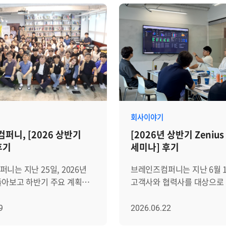
회사이야기
퍼니, [2026 상반기
[2026년 상반기 Zeniu
후기
세미나] 후기
니는 지난 25일, 2026년
브레인즈컴퍼니는 지난 6월 1
돌아보고 하반기 주요 계획과
고객사와 협력사를 대상으로 [
께 공유하기 위한 ‘2026
상반기 Zenius 활용 세미나]
회’를 진행했습니다. 이번
개최했습니다. 이번 세미나는 
9
2026.06.22
올해 초 신년회에서 공유했던
주요 기능과 활용 방안을 공