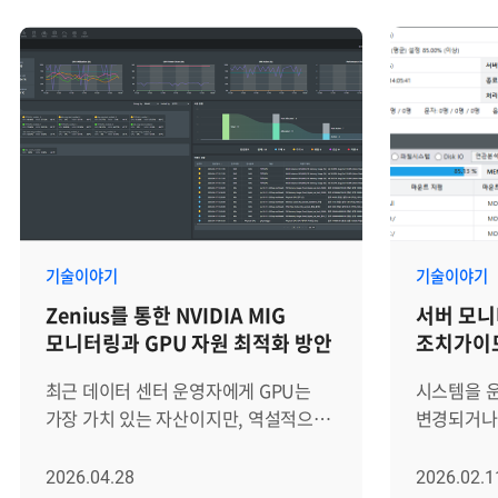
제공하는지와 같은 항목입니다. 물론
목표와 계획
이러한 기능은 중요합니다. 하지만 실제
실행되어 왔
운영 환경에서는 기능의 유무보다 더
하반기 동안
중요한 질문이 있습니다.우리 인프라
함께 확인하
환경에서 장애를 얼마나 빨리 인지하고,
주요 성과와
원인을 얼마나 정확히 좁히며, 운영자가
물론, 빠르
실제 조치까지 이어갈 수 있는가? 최근의
브레인즈컴
서버 모니터링 솔루션은 단순히 서버
다시 한번
상태를 보여주는 도구에 머물지
했습니다. 서로의 노고를 격려하고, 더
않습니다. 하이브리드 클라우드,
나은 하반기
기술이야기
기술이야기
컨테이너, 복잡한 애플리케이션 구조,
다짐이 오갔
Zenius를 통한 NVIDIA MIG
서버 모니
보안 요구사항, 운영 자동화와
자세히 돌아보겠습
모니터링과 GPU 자원 최적화 방안
조치가이드
연결되면서 IT 운영의 핵심 기반으로
리뷰 및 하
확장되고 있습니다. 그렇다면 서버
간담회는 
최근 데이터 센터 운영자에게 GPU는
시스템을 
모니터링 솔루션의 최근 트렌드와 도입
서은숙 님의
가장 가치 있는 자산이지만, 역설적으로
변경되거나 
전 확인해야 할 5가지 선택 기준은
님은 AI가
가장 관리하기 까다로운 숙제이기도
발생하여 곤
무엇인지 자세히 살펴보겠습니다. 서버
판단하는 
합니다. 특히 NVIDIA MIG 기술은 자원
있습니다.
2026.04.28
2026.02.1
모니터링 솔루션의 최근 흐름 과거 서버
잡으면서, 