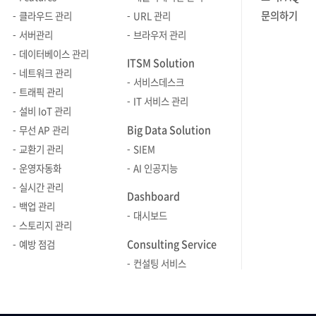
보장합니다. 2. 왜 MIG 환경에서는
관리할 수 
연계 - 클라우드 네이티브와 표준 기반
모듈 고도화와
브레인즈컴퍼니의 독보적인 기술력과
예방점검체계
문의하기
클라우드 관리
URL 관리
새로운 모니터링이 필요할까? MIG
확인이나 
수집 체계로: Kubernetes, 컨테이너,
등의 내용도
서비스 역량을 다시 한번 입증했다”고
GPM의 4가지 장점
서버관리
브라우저 관리
기술은 자원 운영 효율을 높여주지만,
툴 내에서 수
OpenTelemetry 등 다양한 환경의
개발본부는
2025년을 평가했습니다. 또한
매뉴얼을 준
데이터베이스 관리
관리자에게는 '단일 물리 장치'를 넘어
조치방법입니다. 두 번째
ITSM Solution
데이터를 일관된 방식으로 수집·연동
제품의 확장
“제니우스 GPM과 STMS, 제니우스 AI
Zenius 
네트워크 관리
'수많은 독립 인스턴스'를 개별적으로
후 top 
즉, 최근의 서버 모니터링은 특정 서버의
운영 현장
서비스데스크
등 신규 모듈의 출시와 기존 제품의
행정안전부
트래픽 관리
관리해야 하는 새로운 숙제를
서비스를 
상태를 확인하는 도구에서, 복잡한
있는 구조
IT 서비스 관리
고도화, 그리고 무엇보다 이 모든
정보시스템
안겨줍니다. 기존의 물리 GPU 단위
일반 조치
설비 IoT 관리
인프라 전반의 장애 신호를 연결하고
있습니다. 
과정에서 빛을 발한 부서 간의 유기적인
기반으로 
모니터링 방식만 고수할 경우 다음과
나누어 등
Big Data Solution
무선 AP 관리
운영자가 빠르게 판단할 수 있도록 돕는
속에서도 
협업이 성과의 핵심 원동력이었다”며
기존에는 
같은 실질적인 한계에 직면하게 됩니다.
체계적으로 대
교환기 관리
SIEM
체계로 바뀌고 있습니다. 따라서
놓치지 않으
구성원들에게 깊은 감사를 전했습니다.
접속하여 C
가시성의 공백: 전체 GPU 사용률은 낮아
완료되면 등
운영자동화
AI 인공지능
솔루션을 선택할 때도 “서버 지표를 볼
확장성·사
이어진 2026년 계획에서 은숙 님은
등을 일일이
보여도, 특정 인스턴스는 이미 연산 한계
등록된 조
실시간 관리
수 있는가”를 넘어, “클라우드와
높여가겠다
“올해는 자회사 에이프리카와의
이뤘습니다. 
Dashboard
(Full)에 도달해 병목 현상을 겪고 있을
추가되며, 
온프레미스가 섞인 환경에서 장애를
부서별 발
백업 관리
유기적인 협업을 통해 AI Agent 기능을
매뉴얼에 명
수 있습니다. 인스턴스 단위의 세밀한
때마다 운
대시보드
어떻게 감지하고, 분석하고, 대응까지
경영지원실
스토리지 관리
대폭 확대하고 강화할 예정”이라며, “한
점검 항목을
데이터 없이는 정확한 성능 분석과
제공됩니다.
연결할 수 있는가”를 봐야 합니다. 서버
경영지원실
Consulting Service
발 앞선 기술 경쟁력을 바탕으로, 공공
서버, WEB
예방 점검
의사결정이 어렵습니다. 복합 환경의
리스트에서
모니터링 솔루션의 필수 조건 5가지
관리 업무를
및 금융 시장에서의 선도적 입지를 더욱
장비 등 이기
컨설팅 서비스
관리: 온프레미스 서버(SMS)와
있습니다. Step 2. [SMS > 이벤트 >
서버 모니터링 솔루션을 선택할 때는
구성원들이 
확고히 다지겠다”는 포부로 발표를
수집기능과
쿠버네티스(K8s) 환경이 혼재된 경우, 각
상세검색] 
단순히 기능이 많은지를 보는 것보다,
환경과 조
마무리했습니다. 이어서 홍보/마케팅을
점검을 수행합니다.
환경에서 구동되는 GPU 인스턴스
환경에서 
실제 운영 상황에서 장애를 얼마나
활동을 소개
담당하는 차정환 님의 발표가
단순히 편