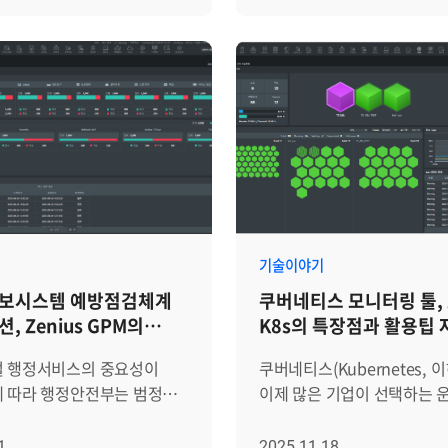
남아있지 않고 개인의
성장하고 있습니다. 글로벌
 있다고 설명했습니다.
설명했습니다. 발표에서는 성능·장애·
존해 있다면, 단순한 장애도
시장조사기관 Mordor Intell
니 역시 Zenius의 AI 기반
구성 정보를 일관된 정책으로
중단으로 이어질 수 있습니다.
발표한 보고서에 따르면, 글로
하고, 실제 업무 영역에서도
토폴로지 맵과 오버뷰, 대시
 툴 Zenius SMS의
시장은 AI 데이터센터 수요 
하며 변화의 속도를 높여가고
인프라 상태를 직관적으로 파
항 및 조치내역 관리 기능은
힘입어 연평균 25.6% 성장하
. 이어 “기존
있다는 점이 다뤄졌습니다. 
를 해결하기 위한 핵심
2031년에는 약 3,260억 달러
의 경쟁력을 단단히 지키는
최근 추가된 AI Agent 기능
 장애 발생 시 초급
원) 규모에 이를 것으로 전망
객이 체감할 수 있는 새로운
반복적인 운영 업무와 분석 
즉시 참고할 수 있는 표준
하지만 투자가 확대될수록 운
어가자”는 메세지와 함께,
지원하는 방향도 함께 소개
 제공하고, 장애 처리
고민도 깊어집니다. 고가의 
의 사업 흐름과 하반기
김민지 님은 “Zenius는 개별
 내역과 결과 보고서를
GPU를 중단 없이 안정적으
유했습니다. 이어
중심의 모니터링을 넘어, 다양
등록하여 조직의 소중한
것은 물론, 도입된 장비가 낭
부의 각 영역별로 고객
자원을 하나의 운영 관점에서
기술이야기
수 있습니다. Zenius
쓰이도록 효율성까지 챙겨야
만들어온 성과와 하반기 실행
있도록 지원하는 플랫폼”이라
정보시스템 예방점검체계
쿠버네티스 모니터링 툴, Z
용해 장애 대응 체계를
때문입니다. 이제는 단순한
유됐습니다. 주요 프로젝트
복잡해지는 IT 환경에서 Zen
, Zenius GPM의
K8s의 특장점과 활용팁
 노하우를 자산화하는 방법을
넘어, 자원을 보다 체계적으
보수 대응, 신규 사업 발굴,
역할을 강조했습니다. 이어서 신지연
점
보기
자세히 알아보겠습니다.
접근이 필요한 시점입니다. 이러한
콘텐츠 마케팅, ITSM 및
님은 AI Agent 등 최근 새
털 행정서비스의 중요성이
쿠버네티스(Kubernetes, 이
SMS 기능 구성 및 확인 절차
복잡한 인프라 환경 속에서,
도화, 품질 검증 등 다양한
기능을 소개했습니다. 신지연
에 따라 행정안전부는 범정부
이제 많은 기업이 선택하는 
체계를 구축하는 과정은 크게
브레인즈컴퍼니의 제니우스
됐으며, 고객 요구가 점점 더
“Zenius는 인프라 상태를 
에 대한 예방점검 체계
기반으로 자리 잡았습니다. 
드라인(조치권고사항) 등록과
카드 단위 분석과 통합 관제 
 만큼 선제적으로 가치를
그치지 않고, 운영자가 필요한
무화했습니다. 안정적인
유연한 배포 기능을 제공해 
1
2025.11.18