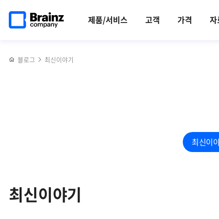
검색
메인
반복영역
페이지로
건너뛰기
제품/서비스
고객
가격
자
이동
블로그
최신이야기
최신이
최신이야기