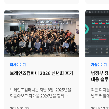
효율성을 극대화했지만, 운영자에게는
시스템에 
모니터링의 중심은 서버 자원 사용량
구체화되고
GPU라는 전체 숲을 넘어 그 안의 나무
기억에만 의
확인이었습니다. CPU 사용률이 높은지,
브레인즈컴퍼
한 그루(인스턴스)까지 낱낱이 살펴봐야
큰 서비스 
메모리가 부족한지, 디스크 용량이
기능을 강화
하는 새로운 과제를 안겨주었습니다.
서버 모니터링
임계치에 도달했는지, 특정 프로세스가
AI를 활용
지금부터 MIG 환경에 최적화된
조치권고사
정상적으로 동작하는지를 확인하는
있다고 전했습니다
모니터링 체계가 필요한 이유를
이러한 문제
방식입니다. 이 기준은 여전히
Zenius
살펴보고, Zenius가 어떻게 관리의
기능입니다.
중요합니다. 다만 최근 운영 환경에서는
동시에, 고
사각지대를 없애고 효과적인 통합
엔지니어도 
서버 한 대의 상태만으로 장애를
가치를 만들
모니터링 체계를 구현하는지 자세히
가이드라인을
판단하기 어려워졌습니다. 서비스는
상반기 동안
살펴보겠습니다. 1. MIG(Multi-
후에는 조치
온프레미스 서버, 클라우드 인프라,
방향성을 공
Instance GPU)란 무엇인가? 기존에는
시스템에 
컨테이너, 네트워크, 데이터베이스,
전략사업본
회사이야기
기술이야기
하나의 GPU를 여러 명이 공유하기 위해
자산으로 남길 
WAS 등 여러 계층 위에서 동작합니다.
접점에서 
브레인즈컴퍼니 2026 신년회 후기
범정부 
소프트웨어 방식의 가상화(vGPU)나
SMS를 활
하나의 장애가 여러 시스템에 영향을
계획이 공
대응 솔루션
시분할(Time-sharing) 방식을 주로
표준화하고
주고, 반대로 사용자 불편은 발생했지만
지원과 유지
4가지 장
사용했습니다. 하지만 이 방식은 자원을
단계별로 
서버 지표만 보면 정상처럼 보이는
제안 활동, 
브레인즈컴퍼니는 지난 8일, 2025년을
최근 디지
나눠 쓰는 과정에서 서로 간섭
Zenius 
경우도 있습니다. 이런 변화 속에서 서버
대시보드 고
되돌아보고 다가올 2026년을 함께
날로 커짐
(Interference)을 일으키거나, 보안상의
장애 대응 
모니터링은 다음과 같은 방향으로
업무가 소개
준비하기 위한 '2026 신년회'를
정보시스템
허점이 발생할 수 있다는 불안 요소가
사전 가이
확장되고 있습니다. - 서버 자원
구체화되는
진행했습니다. 이번 신년회는 지난
도입을 의
2026.01.12
2025.12.1