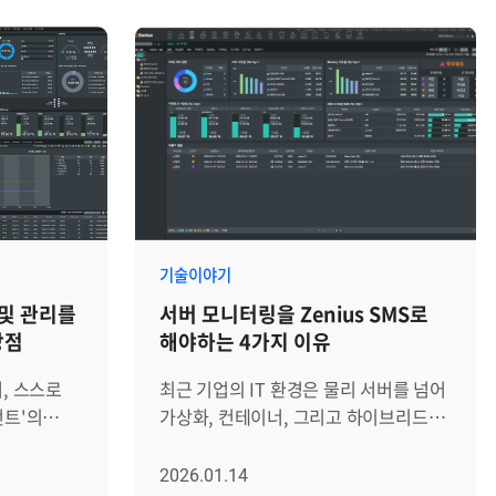
성을 높이기
같은 전산 환경설비까지, 관리해야 할
위해
자원의 종류와 데이터의 양이 함께
늘어나는 추세입니다. 이런 환경에서
소개를
자원별로 도구를 따로 운영하는 방식은
ius EMS의
분명한 한계를 드러냅니다. CPU 부하,
 순으로
네트워크 트래픽, DB 세션,
서는 제품의
애플리케이션 응답 시간이 서로 다른
 현장에서
콘솔에 흩어져 있으면, 운영자는 장애가
어떻게
발생할 때마다 데이터를 직접 짜 맞추며
습니다. │
원인을 추적해야 합니다. 그만큼
기술이야기
소개 첫 번째
다운타임(Down Time)도 길어집니다.
 및 관리를
서버 모니터링을 Zenius SMS로
 님과
분산된 인프라를 일관된 정책으로 묶고,
강점
해야하는 4가지 이유
습니다.
데이터에 기반해 즉각 판단할 수 있는
의 주요
통합 관제 체계가 필요한 이유입니다.
어, 스스로
최근 기업의 IT 환경은 물리 서버를 넘어
 네트워크,
브레인즈컴퍼니의 Zenius EMS는
전트'의
가상화, 컨테이너, 그리고 하이브리드
쿠버네티스 등
이러한 흐름 속에서 Observability
라서 AI
클라우드까지 확장되며 그 복잡성이
 체계에서
기반의 통합 관리 아키텍처를 바탕으로
 빠르게
전례 없이 높아졌습니다. 과거처럼
2026.01.14
강점을
이기종 IT 인프라 전반의 가시성을