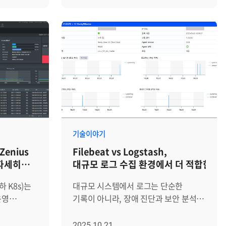
단순히 '서버가 켜져 있는지'만 확인하는
확보하고, AI 기반 분석을 통해 운영자가
igence가
수준을 넘어, 이기종 인프라를
 운영하고,
선제적으로 대응할 수 있는 환경을
벌 GPU
통합적으로 관제하고 장애를 사전에
보드를 통해
제공합니다. 단순히 자원의 상태를
급증에
차단하는 것이 운영의 핵심 과제가
악할 수
보여주는 모니터링을 넘어 실무적인
여,
되었습니다. 하지만 모니터링 도구가
이와 함께
해결책으로 이어지는 Zenius의 통합
(약 450조
파편화되어 있거나 시스템 자체가
을 통해
모니터링 강점 3가지를 살펴보겠습니다.
됩니다.
무거워 운영에 부담을 준다면, 관리
과정을
1. 이기종 인프라를 단일 플랫폼으로
영 현장의
효율은 떨어지고 운영자의 피로도는
되었습니다.
묶는 '통합 가시성' 서버·네트워크
자원인
가중될 수밖에 없습니다. 이러한 배경
 장비
·DBMS·WAS·클라우드 자원은 서로
로 가동하는
속에서, 복잡한 하이브리드 환경을
한 IT
다른 제조사와 기술 스택을 기반으로
비 없이
단순하고 명쾌하게 관리하기 위한 서버
 관리할 수
하기 때문에, 자원별 전용 도구를 따로
기술이야기
 하기
모니터링 툴로 Zenius SMS(Server
며,
운영하면 필연적으로 데이터 사일로
enius
Filebeat vs Logstash,
 모니터링을
Monitoring System)가 폭넓게
ius의
(Silo) 가 발생합니다. Zenius EMS는
 자세히
대규모 로그 수집 환경에서 더 적합한 선
로 관리하는
활용되고 있습니다. 많은 기관과
Framework 기반의 단일 플랫폼 위에서
기업들이 서버 운영 효율화를 위한
롭게 추가된
이기종 자원을 통합 관리하도록
하 K8s)는
대규모 시스템에서 로그는 단순한
해답으로 Zenius SMS를 선택하는지,
 님은
설계되어, 자원 간 경계를 허물고 전
운영
기록이 아니라, 장애 진단과 보안 분석,
는 정밀한
그 4가지 핵심 이유를 구체적으로
보여주는 데
계층의 데이터를 하나의 맥락에서
자동 확장과
운영 자동화를 위한 핵심 데이터
기능 등을
살펴보겠습니다. 서버 모니터링을
 정보를 더
해석할 수 있도록 지원합니다. 단일
운영 효율을
소스입니다. 하지만 로그 수집량이
2025.10.21