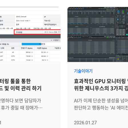
이 상반기 동안 어떻게
고객의 IT 인프라 운영 효율
는지 되짚어보고, 남은
위한 인사이트를 전달하기 
 집중해야 할 과제와 방향을
마련되었습니다. 세미나는
는 자리였는데요. 각 본부의
브레인즈컴퍼니와 Zenius 
 추진 현황을 공유하는 것은
시작으로 ITSM, SIEM, Zen
게 변화하는 시장 환경 속에서
주요 기능 설명과 데모 시연
퍼니가 나아가야 할 방향을
진행되었습니다. 각 세션에
 정렬하는 시간이기도
핵심 기능뿐 아니라, 고객이
자주 마주하는 운영 과제를 
를 준비하기 위한 진심 어린
해결할 수 있는지 함께 다뤄졌
기술이야기
던 2026 상반기 간담회를
브레인즈컴퍼니 및 Zenius 
터링 툴을 통한
효과적인 GPU 모니터링
니다. 부서별 상반기
세션은 프리세일즈팀 김민지
 및 이력 관리 하기
위한 제니우스의 3가지 
반기 계획 발표 상반기
신지연 님의 발표로 시작되었
전략사업본부를 총괄하는
김민지 님은 브레인즈컴퍼니
운영하다 보면 담당자가
AI가 이제 단순한 생성을 넘
 발표로 시작됐습니다. 은숙
사업 영역을 소개한 뒤, 서버,
휴가 중일 때 장애가
판단하고 행동하는 'AI 에이
 제품과 서비스의 경쟁력을
DBMS, WAS, 클라우드, 
란을 겪는 경우가 종종
시대로 진입했습니다. 이에 따
중요한 기준으로 자리
다양한 IT 인프라를 하나의
 숙련된 엔지니어의 노하우가
연산의 심장인 GPU 시장이
1
2026.01.27
고객의 요구와 기대도 한층
관리할 수 있는 Zenius의 