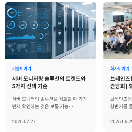
기술이야기
회사이야기
서버 모니터링 솔루션의 트렌드와
브레인즈컴
5가지 선택 기준
간담회] 
서버 모니터링 솔루션을 검토할 때 가장
브레인즈컴퍼
먼저 확인하는 것은 보통 기능
상반기를 
목록입니다. CPU, 메모리, 디스크,
방향성을 함
네트워크 사용량을 볼 수 있는지, 장애
상반기 간담
2026.07.27
2026.06.2
알림을 받을 수 있는지, 대시보드를
간담회는 