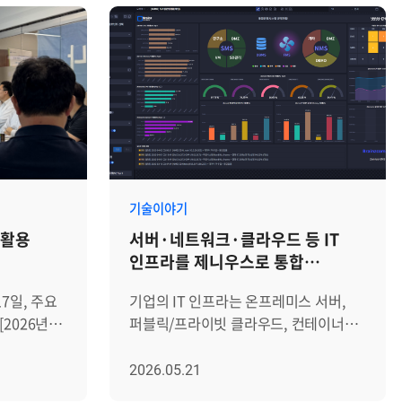
기술이야기
s 활용
서버·네트워크·클라우드 등 IT
인프라를 제니우스로 통합
모니터링해야 하는 3가지 이유
7일, 주요
기업의 IT 인프라는 온프레미스 서버,
2026년
퍼블릭/프라이빗 클라우드, 컨테이너
를
기반 워크로드가 혼재하며 빠르게
Zenius의
복잡해지고 있습니다. 서버·네트워크
2026.05.21
유하고,
·DBMS·WAS는 물론 항온항습기·UPS