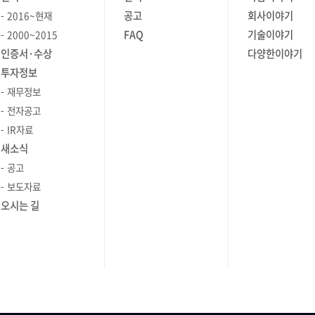
조망하게 해줍니다. - 통합 관제:
이
시 위치를 신속하게 확인할 수 있습니다.
서 연결된
고객사의 폭발적인 로그 증가와 대규모
공고
회사이야기
2016~현재
는 경우가
온프레미스 서버, VM, 퍼블릭 클라우드,
담당자가
다수의 Map 모니터링을 위한 멀티
 저하나
환경 요구사항에 효과적으로 대응하고
FAQ
기술이야기
2000~2015
U에 병목이
Docker/K8s 컨테이너까지 모든 자산을
준화하고,
슬라이드쇼 기능도 함께 지원되어,
 상황을
시스템의 안정성을 위해, 로그 수집
인증서·수상
다양한이야기
 반대로
단일 대시보드(Single Pane of Glass)
 수 있다는
대규모 인프라 운영 환경에서도
 그렇다면
에이전트를 Filebeat로 전환하게
투자정보
태로 방치되어
에 담아, 운영자가 여러 툴을 번갈아
가시성이 확보됩니다. 플랫폼 중심의
장점은
되었습니다. 왜? Logstash 기반
재무정보
가려져
확인해야 하는 비효율을 제거했습니다. -
처리하는
통합 관제는 인프라가 확장될수록 그
있는지
아키텍처를 바꾸었는지, 그리고
 어려운
직관적인 Topology Map: 단순히 IP
전자공고
운영의 흐름과
가치가 커집니다. 신규 기술이
Filebeat 도입이 가져온 기술적 이점과
쉽습니다.
목록을 텍스트로 보는 것은 한계가
IR자료
, 안정적인
도입되어도 동일한 운영 체계 안에서
K8s의
주요 설정은 무엇인지 자세히
해결하기
명확합니다. Zenius SMS는 분산된
새소식
리·이력
흡수할 수 있어, 장기적으로 운영 효율을
운영할 때는
살펴보겠습니다. * 수집 에이전트 교체,
 GPU
대규모 서버 자산의 배치와 장애 현황을
공고
연결되어야
높이고 안정적인 인프라 환경을
와 각 구성
무엇이 문제였고 무엇을 얻었나?
 단위로
직관적으로 시각화하여 전체 인프라
보도자료
자들은
구축하는 데 유리합니다. 2. 데이터를
되어
수집해야 할 로그 소스(서버, 네트워크
제 방식을
구조를 한눈에 파악하게 합니다. -
요청과 처리
인사이트로 전환하는 'AI 기반 분석'
오시는 길
 훨씬
장비, 보안 솔루션 등)가 폭발적으로
신속한 장애 대상 식별: 수많은 서버 중
확인할 수
방대한 모니터링 데이터는 운영자가
 이 흐름을
증가하면서, 기존의 Logstash 기반
 멀티 GPU
문제가 발생한 대상을 즉시 찾아낼 수
즉시 이해하고 조치할 수 있는 형태로
초점을 맞춘
수집 아키텍처는 다음과 같은 근본적인
있습니다. 텍스트 목록을 일일이
세션에서는
가공되어야만 비로소 가치를 가집니다.
세 가지로
한계에 직면했습니다. 안정적인 SIEM
어떤 카드가
검색하는 대신, 토폴로지 맵 상에서 이상
에 대한
Zenius EMS v9.0은 맞춤형 성능
는
운영을 위해서는 수집 에이전트의
가 유휴
징후가 발생한 서버를 시각적으로 바로
니다.
분석과 대화형 AI Agent를 결합하여,
스터를
경량화, 안정성, 리소스 효율성 확보가
특정하고, 클릭 한 번으로 상세 리소스
스템에서
단순한 지표 나열을 넘어 운영자의
 View
최우선 과제였으며, 그 해답으로