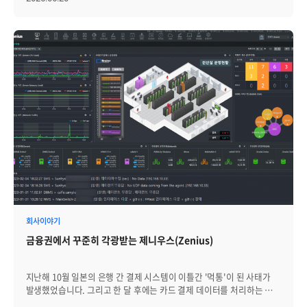
있습니다. 이처럼 이질적인 장비들이 유기적으로 연결된 환경에서는,
단순한 논리적 네트워크 구성도만으로는 전체 인프라 구조를 명확히
파악하거나 효율적으로 관리하는 데 한계가 있습니다. 시간이 지남에
따라 장비 교체나 포트 연결 변경이 반복되면, 기존 구성도는 점차 실제
환경과 괴리를 보이게 되고, 장애 발생 시 원인 장비를 정확히 식별하지
못해 대응이 지연되거나 잘못된 조치로 이어질 가능성이 높아집니다.
여기에 운영 인력의 변경이나 인수인계가 충분히 이루어지지 않을 경우,
전산실 전반에 대한 정보 단절은 심각한 운영 리스크로 작용할 수
있습니다. 이러한 현실을 고려할 때, 장비의 물리적 위치까지 통합한
시각적 토폴로지 구성은 더 이상 선택이 아닌 필수 요소입니다. 특히 랙
실장도 기반의 정밀한 시각화를 통해 전산실 내 장비의 실제 위치, 연결
관계, 상태 정보를 한눈에 파악할 수 있으며, 장애 대응은 물론 공간
활용, 자산 관리 등 다양한 운영 업무를 보다 체계적이고 효율적으로
수행할 수 있습니다. 랙 실장도 기반 토폴로지가 제공하는 운영상의
이점은? 랙 실장도 기반 토폴로지는 단순한 장비 배치를 넘어서, 운영의
정확성, 신속성, 효율성을 고르게 향상시키는 실질적인 도구입니다.
무엇보다 장애 대응 속도가 크게 개선됩니다. 예를 들어 특정 서버에서
회사이야기
비정상 트래픽이 발생했을 때, 운영자는 실장도 맵을 통해 해당 장비의
금융권에서 꾸준히 각광받는 제니우스(Zenius)
랙 위치와 유닛(Unit) 정보를 즉시 확인할 수 있습니다. 물리적 위치가
명확하게 보이기 때문에 현장 방문 없이도 정확한 복구 지시가
가능해집니다. 자산 정보와 모니터링 항목을 실장도 위에 함께 표시할 수
지난해 10월 일본의 은행 간 결제 시스템이 이틀간 '먹통'이 된 사태가
있다는 점도 큰 장점입니다. 장비의 모델, 설치일, 담당자뿐 아니라
발생했었습니다. 그리고 한 달 후에는 카드 결제 데이터를 처리하는 일본
등록된 FMS 설비의 OID 기반 개별 정보까지 확인할 수 있어, 이상
카드 네트워크의 시스템 오류로 인해 일본 각지에서 7시간 넘게