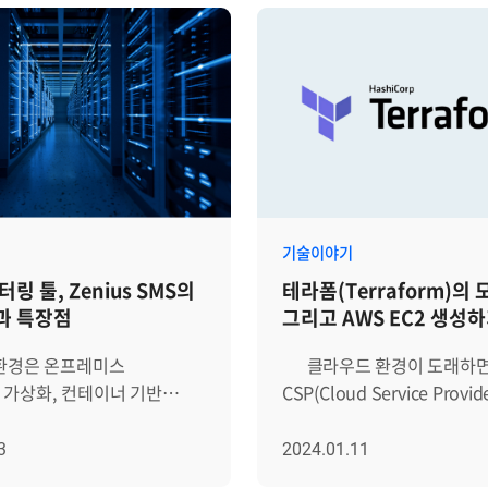
기술이야기
링 툴, Zenius SMS의
테라폼(Terraform)의 
과 특장점
그리고 AWS EC2 생성
 환경은 온프레미스
클라우드 환경이 도래하면서
가상화, 컨테이너 기반
CSP(Cloud Service Prov
이브리드 및 멀티
콘솔을 통해 클라우드 자원에
지 다양해지며 점점 더
접근할 수 있게 되었습니다.
3
2024.01.11
 있습니다. 이러한 변화는
서비스를 운영하며 발생하는