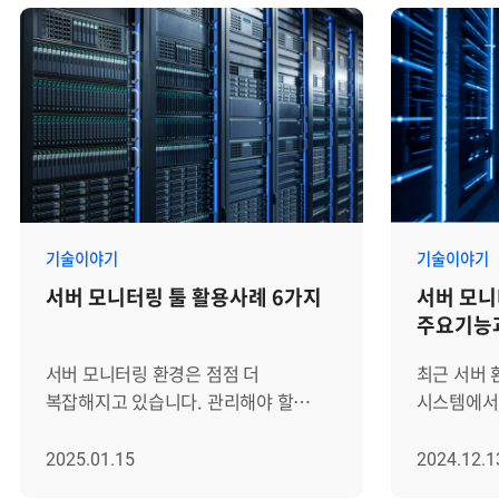
기술이야기
기술이야기
서버 모니터링 툴 활용사례 6가지
서버 모니터
주요기능
서버 모니터링 환경은 점점 더
최근 서버
복잡해지고 있습니다. 관리해야 할
시스템에서 
서버와 장비가 늘어나고 처리해야 할
인프라, 하
데이터와 트래픽도 증가함에 따라서
클라우드까
2025.01.15
2024.12.1
성능 문제가 발생할 가능성이 높아지고
복잡해지고