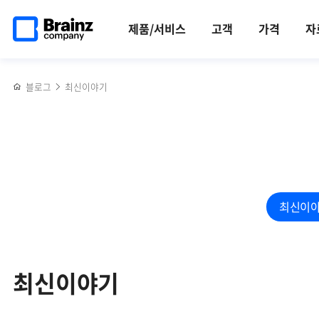
검색
메인
반복영역
페이지로
건너뛰기
제품/서비스
고객
가격
자
이동
블로그
최신이야기
최신이
최신이야기