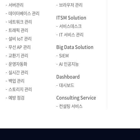
대표적인 서버 모니터링 툴입니다.이번
툴, Zeni
서버관리
브라우저 관리
글에서는 Zenius SMS의 성능 모니터링
높은 실시간
데이터베이스 관리
ITSM Solution
기능을 구체적으로 활용한 6가지 사례를
서버를 안
네트워크 관리
서비스데스크
함께 살펴보도록 하겠습니다. 서버
실시간 모
트래픽 관리
IT 서비스 관리
모니터링 툴, Zenius SMS의 성능
도구를 제
설비 IoT 관리
모니터링 기능 살펴보기 활용 사례를
운영자는 C
Big Data Solution
무선 AP 관리
자세히 살펴보기 전에 Zenius SMS의
등 서버 자
교환기 관리
SIEM
성능 모니터링 기능에 대해 먼저
확인할 수 
운영자동화
AI 인공지능
알아보겠습니다. Zenius SMS는 서버
빠르게 대처
실시간 관리
운영에서 발생하는 다양한 상황에 맞춰
이러한 데이
Dashboard
백업 관리
효과적으로 대응할 수 있도록 여러 성능
코드 등으로
대시보드
스토리지 관리
분석 기능을 제공합니다. 특히 주요
문제 원인을
Consulting Service
항목, 대상/항목 비교, 기간비교,
특히, Top
예방 점검
증설필요성, 시간대별 기능은 서버
구성 요소와
컨설팅 서비스
관리에서 가장 자주 사용되는 기능으로,
통합적으로 
실무에서 유용하게 활용됩니다. 이제
환경에서도
이러한 기능들이 실제 서버 관리
가능합니다.
환경에서 어떤 문제를 해결하고, 어떻게
상태와 장