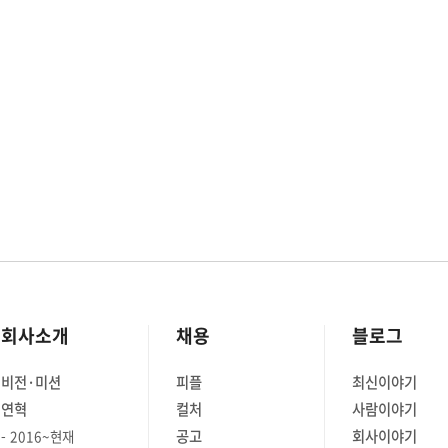
하기에는
작업과
죠. 이러한
는 방법이
 Code)
리하는
스와
‘꼭’
.
rm)’은 가장
니다.
” 테라폼은
 Go
회사소개
채용
블로그
비전·미션
피플
최신이야기
tion
연혁
컬처
사람이야기
언어)을
선언합니다.
공고
회사이야기
2016~현재