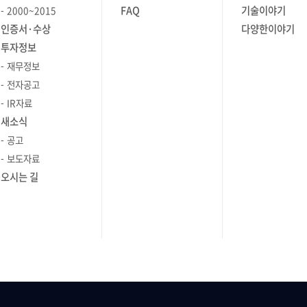
 클라우드
FAQ
기술이야기
2000~2015
 구축하고,
인증서·수상
다양한이야기
프트웨어죠.
투자정보
폼의
재무정보
의 종류,
전자공고
IR자료
새소식
。。
공고
보도자료
본동작방식으로
오시는 길
 단계에서는
 선언하고,
언된
스트 및
y
 CSP에
*쉽게
코드 기반으로