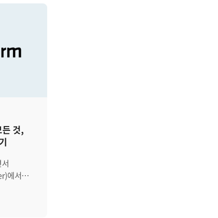
모든 것,
하기
ider)에서는
 쉽게
 하지만
 다양한