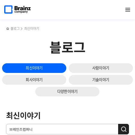
메인
검색
반복영역
페이지로
열기
건너뛰기
이동
블로그
최신이야기
블로그
최신이야기
사람이야기
회사이야기
기술이야기
다양한이야기
최신이야기