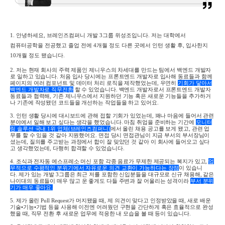
1. 안녕하세요,
브레인즈컴퍼니 개발
3
그룹 위성조입니다
.
저는 대학에서
컴퓨터공학을 전공했고
졸업 전에
4
개월 정도 다른 곳에서 인턴 생활 후
,
입사한지
10
개월 정도 됐습니다
.
2.
저는 현재 회사의 주력 제품인 제니우스의 차세대를 만드는 팀에서 백엔드 개발자
로 일하고 있습니다
.
처음 입사 당시에는 프론트엔드 개발자로 입사해 동료들과 함께
페이지의 여러 컴포넌트 및 데이터 처리 로직을 제작했었는데
,
우연히
기회가 닿아서
백엔드 개발자로 직무전환
할 수 있었습니다
.
백엔드 개발자로서
프론트엔드 개발자
동료들과 협력해, 기존 제니우스에서 지원하던 기능 혹은 새로운 기능들을 추가하거
나
기존에 작성됐던 코드들을 개선하는 작업들을 하고 있어요
.
3.
인턴 생활 당시에 대시보드에 관해 접할 기회가 있었는데
,
꽤나 마음에 들어서 관련
분야에서 일해 보고 싶다는 생각을 했었습니다
.
마침 취업을 준비하는 기간에
모니터
링 솔루션 국내
1
위 업체(브레인즈컴퍼니)
에서 올린 채용 공고를 보게 됐고
,
관련 업
무를 할 수 있을 것 같아 지원했어요
.
면접 당시 면접관님이 지금 부서의 부서장님이
셨는데
,
질의를 주고받는 과정에서 합이 잘 맞았던 것 같아
이 회사에 들어오고 싶다
고 생각했었는데
,
다행히 합격할 수 있었습니다
.
4.
조식과 전자동 에스프레소 머신 포함 각종 음료가 무제한 제공되는 복지가 있고
,
업
무적으로 수평적인 분위기에서 자유로운 의견 교환이 가능하다는 장점
이 있습니
다
.
제가 있는 개발
3
그룹은 최근 저를 포함한 신입분들을 대규모로 신규 채용해,
같은
나이대의 동료들이 매우 많고
운 좋게도 다들 주변과 잘 어울리는 성격이라
부서 분위
기가 매우 좋아요
.
5. 제
가 올린
Pull Request
가 머지됐을 때
,
제 의견이 맞다고 인정받았을 때
,
새로 배운
기술•기능•기법 등을 사용해 이전엔 어려웠던 구현을 간단하게 혹은 효율적으로 완성
했을 때
,
직무 전환 후 새로운 업무에 적응한 내 모습을 볼 때 등이 있습니다
.