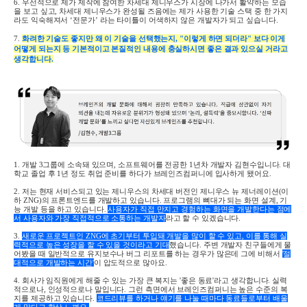
6.
우선적으로 제가 제작에 참여한 차세대 제니우스가 시장에 나가서 활약하는 모습
을 보고 싶고
,
차세대 제니우스가 완성될 즈음에는 제가 사용한 기술 스택 중 한 가지
라도 익숙해져서
‘
전문가
’
라는 타이틀이 어색하지 않은 개발자가 되고 싶습니다
.
7.
화려한 기술도 좋지만
왜 이 기술을 선택했는지
, "이
렇게 하면 되더라" 보다 이게
어떻게 되는지 등 기본적이고 본질적인 내용에 충실하시면 좋은 결과 있으실 거라고
생각합니다
.
1.
개발
3
그룹에 소속돼 있으며, 소프트웨어를 전공한
1
년차 개발자 김현수입니다
.
대
학교 졸업 후
1
년 정도 취업 준비를 하다가 브레인즈컴퍼니에 입사하게 됐어요
.
2. 저는 현재 서비스되고 있는 제니우스의 차세대 버전인 제니우스 뉴 제너레이션
(
이
하
ZNG)
의 프론트엔드를 개발하고 있습니다
.
프로그램의 뼈대가 되는 화면 설계
,
기
능 개발 등을 하고 있습니다
.
사용자가 직접 만지고 경험하는 화면을 개발한다는 점에
서 사용자와 가장 직접적으로 소통하는 개발자
라고 할 수 있겠습니다
.
3.
새로운 프로젝트인
ZNG
에 초기부터 투입돼 개발을 많이 할 수 있고, 이를 통해 실
력적으로 높은 성장을 할 수 있을 것이라고 기대
했습니다
.
주변 개발자 친구들에게 물
어봤을 때 일반적으로 유지보수나 버그 리포트를 하는 경우가 많은데 그에 비해서
'절
대적으로 개발하는 시간'
이 압도적으로 많아요
.
4.
회사가 임직원에게 해줄 수 있는 가장 큰 복지는 '좋은 동료'라고 생각합니다
.
실력
적으로나
,
인성적으로나 말입니다
.
그런 측면에서 브레인즈컴퍼니는 높은 수준의 복
지를 제공하고 있습니다
.
코드리뷰를 하거나 얘기를 나눌 때마다 동료들로부터 배울