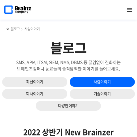
다음
메인
반복영역
모비젠과
페이스북
트위터
링크드인
블로그
브레인즈컴퍼니,
페이지로
열기
건너뛰기
이동
빅데이터
공유하기
공유하기
공유하기
공유하기
가족친화인증
슬라이드
∙AI
대통령상
보기
플랫폼
수상
사업
블로그
사람이야기
MOU
블로그
SMS, APM, ITSM, SIEM, NMS, DBMS 등 끊임없이 진화하는
브레인즈컴퍼니 동료들의 솔직담백한 이야기를 들어보세요.
최신이야기
사람이야기
회사이야기
기술이야기
다양한이야기
2022 상반기 New Brainzer