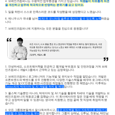
4.
브레인즈컴퍼니는 수평적인 업무환경을 가지고 있습니다
.
직원들이 자유롭게 의견
을 개진하고 업무에 적극적으로 반영하는 분위기를 갖고 있어요
.
5.
일을 하면서 스스로 만족스러운 코드를 작성했을 때 성장했다고 느꼈습니다
.
6.
제니우스가 국내를 넘어
세계
1
위 모니터링 솔루션 회사가 될 수 있도록 노력
하겠습
니다
.
7.
브레인즈컴퍼니에 지원하시는 모든 분들을 진심으로 응원합니다!
1.
안녕하세요
,
소프트웨어학을 전공하고
웹개발 부트캠프 및 인턴과정을 거쳐 브레
인즈컴퍼니 개발
4
그룹에서 근무하고 있는 김영욱입니다
.
2.
브레인즈컴퍼니 로그매니저의 기능개발 및 유지보수 작업을 맡았습니다
.
개발은
프론트엔드와 백엔드를 모두 진행했으며
,
다양한 기술스택들을 배우며 로그매니저의
기능 개선 및
CC
인증을 위한 사전점검 작업들도 진행했던 한 해였습니다
.
이후에는
Zenius AI
의 빅데이터 및
AI
개발을 하게 될 예정
입니다
.
3.
풀스택 기술뿐만 아니라
,
빅데이터 및
AI
기술을 활용해 차세대 기술을 개발하는 브
레인즈컴퍼니의 채용공고를 접했습니다. 이 회사에서라면 많은 것을 배워 역량을 키
우고 성장하며 일할 수 있겠다는 생각에 지원했고
,
면접 끝에 첫 직장에 취업하게 됐
습니다
.
4.
모든 그룹원분들께서 잘 다독여주시고
,
좋은 피드백을 줘서 지속적으로 배워가고
성장할 수 있는 회사 및 부서
라고 생각합니다. 그룹의 상래님
,
신후님
,
천웅님
,
태민님