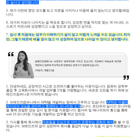
도 높다고 생각합니다
.
5.
제가 이전에 짰던 코드를 보고 의문을 가지거나 마음에 들지 않는다고 생각할 때입
니다
.
6.
과거의 저보다 나아지는 걸 목표로 합니다
.
성장한 면을 억지로 찾는 게 아니라, 스
스로가 자연스레 성장했다고 느낄 정도로 성장하고 싶어요
.
7.
입사 후 처음에는 업무가
이해하기가 쉽지 않고 어렵게 느껴질 수도 있습니다. 하지
만, 그렇기 때문에 배울 점이 많고 더 성장하며 앞으로 나아갈 수 있다고 생각합니다.
1.
안녕하세요
,
긍정적인 사고로 도전하기를 좋아하는 이윤지입니다
.
컴퓨터 공학부
졸업 후 교육회사에서 개발 업무를
5
개월 가량했습니다.
새로운 도전을 하기 위해 브
레인즈컴퍼니로 이직하게 됐습니다
.
2.
브레인즈컴퍼니에서
APM
을 개발하는 팀에서 근무하고 있습니다
.
APM
은 어플리
케이션의 성능을 관리하고 통제하는 모니터링 도구
입니다
.
초단위의 실시간 모니터링
을 통해 정밀한 성능 감시 및 분석을 지원합니다
.
웹서버 및 매니저와의 통신을 통해
web UI
모니터링 기능을 개발하는 업무를 하고 있어요
.
3.
기사를 통해 회사에서
직원들을 진심으로 아끼고 존중하는 문화와 복지
를 볼 수 있
었습니다
.
브레인즈와 같이 성장하며 회사를 즐겁게 다닐 수 있을 거 같아 지원했습니
다
.