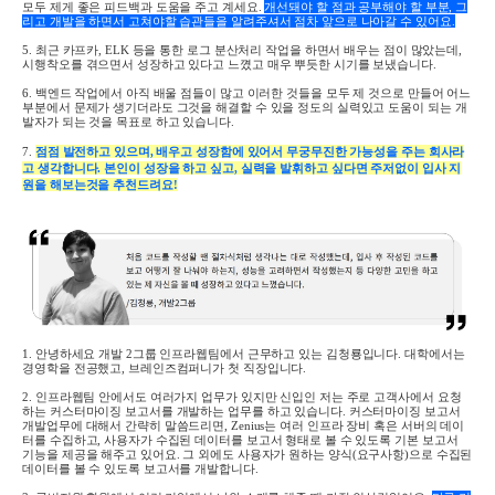
모두 제게 좋은 피드백과 도움을 주고 계세요.
개선돼야 할 점과 공부해야 할 부분
,
그
리고 개발을 하면서 고쳐야할 습관들을 알려주셔서 점차 앞으로 나아갈 수 있어요.
5.
최근 카프카
, ELK
등을 통한 로그 분산처리 작업을 하면서 배우는 점이 많았는데,
시행착오를 겪으면서 성장하고 있다고 느꼈고 매우 뿌듯한 시기를 보냈습니다
.
6.
백엔드 작업에서 아직 배울 점들이 많고 이러한 것들을 모두 제 것으로 만들어 어느
부분에서 문제가 생기더라도 그것을 해결할 수 있을 정도의 실력있고 도움이 되는 개
발자가 되는 것을 목표로 하고 있습니다
.
7.
점점 발전하고 있으며, 배우고 성장함에 있어서 무궁무진한 가능성을 주는 회사라
고 생각합니다
.
본인이 성장을 하고 싶고
,
실력을 발휘하고 싶다면 주저없이 입사 지
원을 해보는것을 추천드려요!
1.
안녕하세요 개발
2
그룹 인프라웹팀에서 근무하고 있는 김청룡입니다. 대학에서는
경영학을 전공했고, 브레인즈컴퍼니가 첫 직장입니다.
2. 인프라웹팀 안에서도 여러가지 업무가 있지만 신입인 저는 주로 고객사에서 요청
하는 커스터마이징 보고서를 개발하는 업무를 하고 있습니다
.
커스터마이징 보고서
개발업무에 대해서 간략히 말씀드리면
, Zenius
는 여러 인프라 장비 혹은 서버의 데이
터를 수집하고
,
사용자가 수집된 데이터를 보고서 형태로 볼 수 있도록 기본 보고서
기능을 제공을 해주고 있어요. 그 외에도 사용자가 원하는 양식
(
요구사항
)
으로 수집된
데이터를 볼 수 있도록 보고서를 개발합니다.