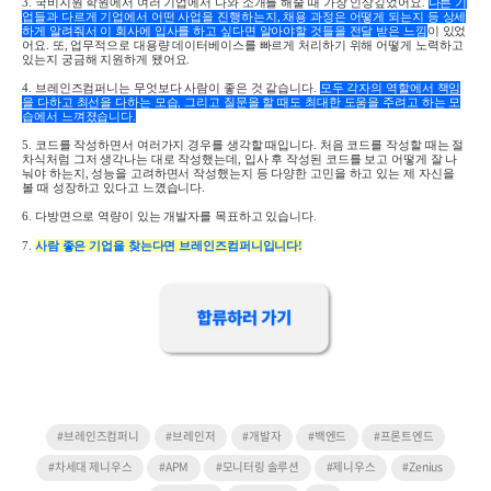
3.
국비지원 학원에서 여러 기업에서 나와 소개를 해줄 때 가장 인상깊었어요.
다른 기
업들과 다르게 기업에서 어떤 사업을 진행하는지, 채용 과정은 어떻게 되는지 등 상세
하게 알려줘서 이 회사에 입사를 하고 싶다면 알아야할 것들을 전달 받은 느낌
이 있었
어요. 또, 업무적으로 대용량 데이터베이스를 빠르게 처리하기 위해 어떻게 노력하고
있는지 궁금해 지원하게 됐어요.
4.
브레인즈컴퍼니는 무엇보다 사람이 좋은 것 같습니다
.
모두 각자의 역할에서 책임
을 다하고
최선을 다하는 모습, 그리고 질문을 할 때도 최대한 도움을 주려고 하는 모
습에서 느껴졌습니다.
5.
코드를 작성하면서 여러가지 경우를 생각할 때입니다
.
처음 코드를 작성할 때는 절
차식처럼 그저 생각나는 대로 작성했는데, 입사 후 작성된 코드를 보고 어떻게 잘 나
눠야 하는지, 성능을 고려하면서 작성했는지 등 다양한 고민을 하고 있는 제 자신을
볼 때 성장하고 있다고 느꼈습니다.
6.
다방면으로 역량이 있는 개발자를 목표하고 있습니다.
7.
사람 좋은 기업을 찾는다면 브레인즈컴퍼니입니다!
#브레인즈컴퍼니
#브레인저
#개발자
#백엔드
#프론트엔드
#차세대 제니우스
#APM
#모니터링 솔루션
#제니우스
#Zenius