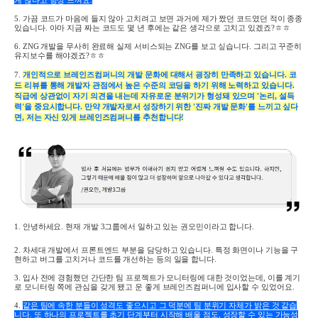
게 많다고 항상 느껴요.
5.
가끔 코드가 마음에 들지 않아 고치려고 보면 과거에 제가 짰던 코드였던 적이 종종
있습니다
.
아마 지금 짜는 코드도 몇 년 후에는 같은 생각으로 고치고 있겠죠
?
ㅎㅎ
6.
ZNG
개발을 무사히 완료해 실제 서비스되는
ZNG
를 보고 싶습니다
.
그리고 꾸준히
유지보수를 해야겠죠
?
ㅎㅎ
7.
개인적으로 브레인즈컴퍼니의 개발 문화에 대해서 굉장히 만족하고 있습니다
.
코
드 리뷰를 통해 개발자 관점에서 높은 수준의 코딩을 하기 위해 노력하고 있습니다
.
직급에 상관없이 자기 의견을 내는데 자유로운 분위기가 형성돼 있으며 '논리
,
설득
력'을 중요시합니다
.
만약 개발자로서 성장하기 위한 '진짜 개발 문화'를 느끼고 싶다
면, 저는 자신 있게 브레인즈컴퍼니를 추천합니다!
1. 안녕하세요
.
현재 개발
3
그룹에서 일하고 있는 권오민이라고 합니다
.
2.
차세대 개발에서 프론트엔드 부분을 담당하고 있습니다
.
특정 화면이나 기능을 구
현하고 버그를 고치거나 코드를 개선하는 등의 일을 합니다
.
3.
입사 전에 경험했던 간단한 팀 프로젝트가 모니터링에 대한 것이었는데, 이를 계기
로 모니터링 쪽에 관심을 갖게 됐고 운 좋게 브레인즈컴퍼니에 입사할 수 있었어요
.
4.
같은 팀에 속한 분들이 성격도 좋으시고 그 덕분에 팀 분위기 자체가 밝은 것 같습
니다
.
또 하나의 프로젝트를 초기 단계부터 시작해 배울 점도
,
성장할 수 있는 가능성