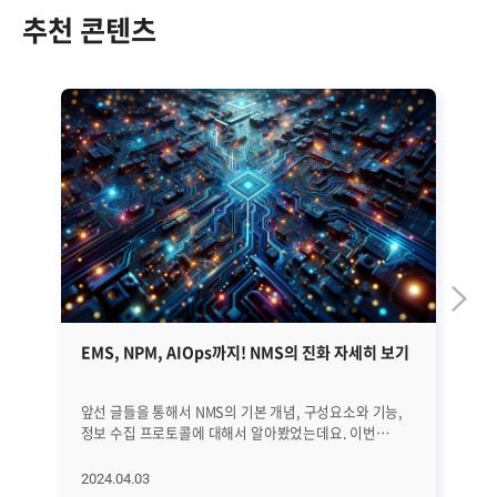
추천 콘텐츠
EMS, NPM, AIOps까지! NMS의 진화 자세히 보기
S
성
앞선 글들을 통해서 NMS의 기본 개념, 구성요소와 기능,
지메
정보 수집 프로토콜에 대해서 알아봤었는데요. 이번
자
글에서는 NMS의 역사와 진화 과정, 그리고 최근 트렌드에
있
대해서 자세히 알아보겠습니다. EMS, NPM, 그리고
있습니다. 구글
2024.04.03
20
AIOps에 이르기까지 네트워크의 빠른 변화에 발맞추어
google.