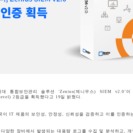
세대 통합보안관리 솔루션
'Zenius(
제니우스
) SIEM v2.0’
이
evel) 2
등급을 획득했다고
19
일 밝혔다
.
국이
IT
제품의 보안성
,
안정성
,
신뢰성을 검증하고 이를 인증하
 다양한 장비에서 발생되는 대용량 로그를 수집 및 분석하고
,
개