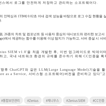
언스에서 로그를 안전하게 저장하고 관리하는 소프트웨어다
.
의 인덱싱과
1TB
에
0.02
초 이내 검색 성능을 바탕으로 로그 수집 현황을
다
.
원
, 26
종의 차트 및 컴포넌트 등 사용자 중심의 대시보드와 편리한 보고서
age)
에서 제공하는 함수를 이용해 이상 탐지가 가능하고
,
서버 증설 시 서
nius SIEM v1.0'
을 처음 개발한 후
,
이번 업그레이드로 빅데이터
대하고
,
국내 네트워크 환경의 규제를 준수하기 위해
CC
인증을 획
"
향후
ChatGPT
와 같은
LLM(Large Language Model)
기술을 활
are as a Service,
서비스형 소프트웨어
)
버전을 준비하고 있다
"
고
#통합보안관리
#Zenius
#제니우스
#Zenius SIEM
#CC인증