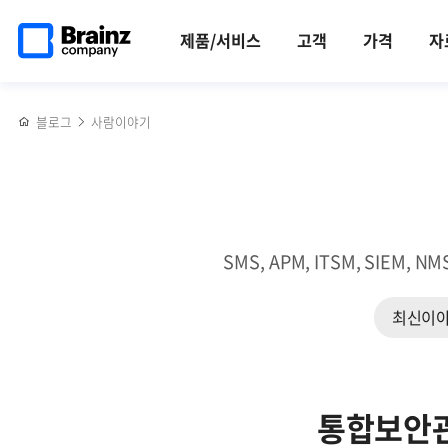
메인
반복영역
[2023년
페이스북
트위터
링크드인
블로그
옵저버빌리티
페이지로
건너뛰기
장기근속자
공유하기
공유하기
공유하기
공유하기
확보를
제품/서비스
고객
가격
자
이동
인터뷰]
위한
장기근속할
대표
수
정보
블로그
사람이야기
밖에
소스
없었던
3가지
브레인즈만의
매력은?
(2)
SMS, APM, ITSM, SI
최신이
통합보안관리