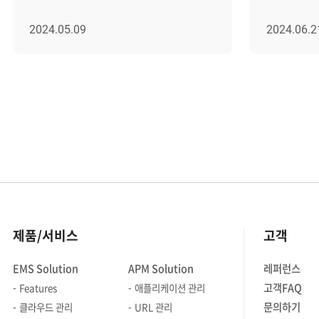
2012년 4월부터 분기마다 꾸준히
동료 유형 
발행한 브레인즈뉴스(BrainzNews)는,
방법은?! SNS나 커뮤니티를 통해 자주
2024.05.09
2024.06.2
사내의 최신 주요 소식을 알릴 뿐만
접할 수 있
아니라 브레인즈컴퍼니 구성원들 서로
내가 '어떤
알아가고 소통하자는 취지로
'어떤 사람
만들어졌는데요. 이번에 발행된 50호를
더 중요한 
통해 어떤 이야기가 담겨있는지 살-짝
모두가 생
소개해 드리겠습니다. │ 브레인즈뉴스
필수조건이
좀 더 자세히 보기 우선 이번
좋은 평가를
브레인즈뉴스의 가장 메인 콘텐츠부터
기본이 바로
살펴보겠습니다. BRAINZ LENS 이번
비즈니스 
호에는 브레인저가 어떻게 일하는지
한편으로는
구체적으로 들여다볼 수 있는
어렵고 막막
제품/서비스
고객
'브레인즈렌즈'라는 새로운 코너를
사실입니다. 처음 직장에 들어와 
준비했어요. 이번에 첫 번째 주인공은
익혀둔 '눈칫
EMS Solution
APM Solution
레퍼런스
전략사업본부에
어깨너머로
고객FAQ
Features
애플리케이션 관리
프리세일즈팀이었는데요. 프리세일즈
회사 생활을
문의하기
클라우드 관리
URL 관리
구성원분들은 어떻게 일하고 있는지, 한
질문까지 해