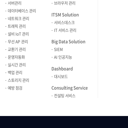
서버관리
브라우저 관리
고객사의 최초 인입부터 설치까지의
어떻게 말
데이터베이스 관리
과정을 생생히 소개했습니다. RELAY
맞을까?'하
ITSM Solution
숏터뷰 브레인즈뉴스는 매호
이러한 고민
네트워크 관리
서비스데스크
릴레이식으로 'RELAY 숏터뷰'를
수월한 직장
트래픽 관리
IT 서비스 관리
진행하고 있습니다. 릴레이 숏터뷰는
'비즈니스 
설비 IoT 관리
브레인저가 애정 하는 아이템뿐만
진행되었습니다. 한국 C
Big Data Solution
무선 AP 관리
아니라 좋아하는 관심사, 취미, 자기
도영태 이
교환기 관리
SIEM
계발 등! 다양한 이야기를 통해
세미나에서 
운영자동화
AI 인공지능
'브레인저'분들을 더 폭넓게 알아 갈 수
비즈니스 매
실시간 관리
있는 코너입니다. 이번 50호에는
알아보겠습니다. 효과적
Dashboard
백업 관리
인프라웹팀의 6인 6색의 매력을 확인할
위한 방법, 
대시보드
스토리지 관리
수 있었습니다! 목적 있는 수다 각 분야
비즈니스 에티켓
Consulting Service
예방 점검
전문가가 소개하는 보고, 읽고, 듣고,
동료들과 소
컨설팅 서비스
맛보고, 가보면 좋을 다양한 정보들을
기본 언어 
소개하는 '목적있는 수다' 코너도 새롭게
위해 모인 
준비했습니다. 브레인저의 퇴근 후와
성과와 직결
주말이 더욱 풍성해질 수 있을 것
부를 수 있
같아요! 이 밖에도 브레인즈뉴스에는
무엇보다 