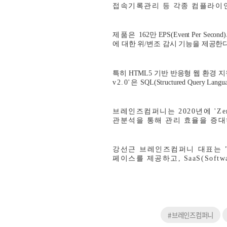
접속기록관리 등 각종 컴플라이
제품
은
162
만
EPS(Event Per Second)
에 대한 위
/
변조 감시 기능을 제공한
특히
HTML5
기반 반응형 웹 환경 지
v2.0'
은
SQL(Structured Query Langu
브레인즈컴퍼니는
2020
년에
'Ze
관분석을 통해 관리 효율을 증
강선근 브레인즈컴퍼니 대표는
페이스를 제공하고
, SaaS(Softw
#브레인즈컴퍼니