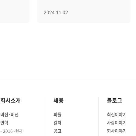
이 특히
명동에서 직원과 가족 그리고 지인이
브레인저
함께 하는 '가을문화행사'를
2024.11.02
자 두 분을
열었습니다. 바쁜 일상에서 잠시 벗어나
사 6개월
소중한 사람들과 특별한 시간을 보내며
과 입사
따뜻한 추억을 만들 수 있었던
니어 개발자
시간이었습니다. 자회사 에이프리카의
직원과 가족도 함께해, 이번 행사는 더욱
 바라보는
의미가 깊었는데요. 저녁식사부터 공연
관람까지! 그날의 생생한 후기를 자세히
다른지에
정리했습니다. │다채로운 메뉴로
-------
함께한 즐거웠던 저녁시간 가을 문화의
-------------
밤을 제대로 즐기기 앞서, 초밥 뷔페에서
니다, 자기소개
배를 든든하게 채워주었습니다. 초밥은
회사소개
채용
블로그
세요. 저는
물론 폭립, 피자, 샐러드, 디저트까지
장으로
다양한 메뉴로 행사에 참여한 모두의
비전·미션
피플
최신이야기
004년도에
입맛을 사로잡았습니다. "마음껏 골라
연혁
컬처
사람이야기
년 차가
먹을 수 있는 뷔페에서 저녁 식사를 할 수
공고
회사이야기
2016~현재
 저는 개발
있어서, 더 만족스러워요. 사실 벌써