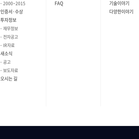
FAQ
기술이야기
2000~2015
하고 있는
4그릇 째에요(웃음)."라며 즐거워하는
인증서·수상
다양한이야기
 막 6개월
구성원의 소감도 들어볼 수 있었습니다.
투자정보
웃음) Q.
모처럼 모인 가족과 지인이 함께 즐기는
맛있는 식사 덕분에, 그 어느 때보다
재무정보
IUS
화기애애한 대화와 웃음이
전자공고
담당하고
이어졌습니다. 명동의 활기찬 분위기와
IR자료
어우러져 작은 축제 같은
새소식
로, 서버,
저녁이었습니다. │모두의 웃음과
공고
와 같은
박수가 끊기지 않았던 난타 공연 이어서
보도자료
 플랫폼에서
명동 난타(NANTA) 극장에서 모두가
오시는 길
데요.
기대하던 난타 공연이 펼쳐졌습니다.
 들어가는
저녁 8시에 공연이 시작되었고,
 일을 하고
90분이라는 시간 내내 박수와 웃음이
리를 제공해
끊이지 않았습니다. '주방 퍼포먼스'라는
하고
이름에 걸맞게 배우들은 요리사
 있습니다.
복장으로 등장해 주방의 도구들을
드 업무를
활용한 타악기 연주와 아크로바틱을
S나
선보이며, 유쾌한 퍼포먼스를