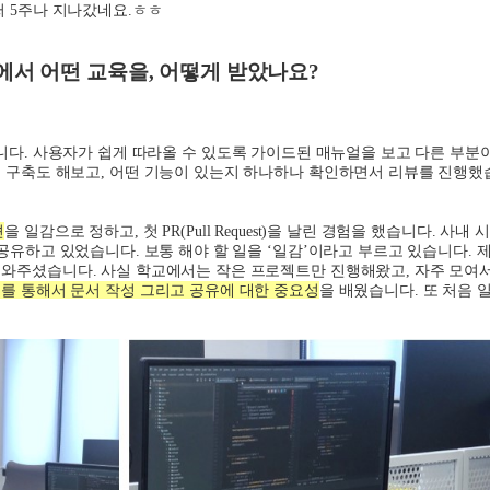
써
5
주나 지나갔네요
.
ㅎㅎ
에서 어떤 교육을
,
어떻게 받았나요
?
니다
.
사용자가 쉽게 따라올 수 있도록 가이드된 매뉴얼을 보고 다른 부분
경 구축도 해보고
,
어떤 기능이 있는지 하나하나 확인하면서 리뷰를 진행했
견
을 일감으로 정하고
,
첫
PR(Pull Request)
을 날린 경험을 했습니다
.
사내 
 공유하고 있었습니다
.
보통 해야 할 일을
‘
일감
’
이라고 부르고 있습니다
.
제
 도와주셨습니다
.
사실 학교에서는 작은 프로젝트만 진행해왔고
,
자주 모여
를 통해서 문서 작성 그리고 공유에 대한 중요성
을 배웠습니다
.
또 처음 