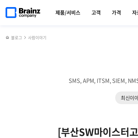
메인
반복영역
[월간
페이스북
트위터
링크드인
블로그
[2023년
페이지로
건너뛰기
ABC뉴스]
공유하기
공유하기
공유하기
공유하기
장기근속자
제품/서비스
고객
가격
자
이동
구글
인터뷰]
'바드',
장기근속할
MS
수
블로그
사람이야기
'빙'...
밖에
AI챗봇
없었던
오답
브레인즈만의
릴레이
매력은?
(1)
SMS, APM, ITSM, SI
최신이
[부산SW마이스터고 