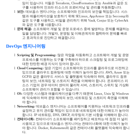
임이 있습니다
.
이들은
Terraform, CloudFormation
또는
Ansible
과 같은 도
구를 사용하여 인프라 리소스의 프로비저닝 및 관리를 자동화합니다
.
l
보안
:
데브옵스 엔지니어는 소프트웨어와 인프라의 보안을 책임집니다
.
시스
템과 애플리케이션을 보호하기 위해
SELinux, AppArmor
또는
Seccomp
와
같은 도구를 사용하고
,
비밀을 관리하기 위해
Vault, Conjur
또는
CyberArk
와 같은 도구를 사용합니다
.
l
문제 해결
:
소프트웨어 개발 및 운영 프로세스 중에 발생하는 문제를 해결하는
일을 담당합니다
.
개발자
,
운영팀 및 이해관계자와 협력하여 문제를 빠르
고 효과적으로 진단하고 해결합니다
.
DevOps
엔지니어링
l
Scripting
및
Programming:
많은
작업을
자동화하고
소프트웨어
개발
및
운영
프로세스를
지원하는
도구를
구축해야
하므로
스크립팅
및
프로그래밍에
대한
탄탄한
배경
지식이
있어야
합니다
.
l
Cloud Computing:
많은
기업이
소프트웨어와
인프라를
클라우드로
이전하고
있으므로
클라우드
컴퓨팅에
대한
이해가
높아야
합니다
. AWS, Azure
또는
GCP
와
같은
클라우드
서비스
및
플랫폼에
익숙해야
하며
,
클라우드
컴퓨
팅의
보안
,
네트워킹
및
스토리지
측면을
이해해야
합니다
.
온프레미스
리
소스
기업의
경우
데이터
센터의
물리적
서버
,
스토리지
,
스위치
및
가상화
소프트웨어
관리가
포함될
수
있습니다
.
l
OS:
다양한
시스템과
애플리케이션을
다루기
때문에
Linux, Unix
및
Windows
에
익숙해야
하며
운영
체제의
보안
,
네트워킹
및
스토리지
측면을
이해해
야
합니다
.
l
Networking:
데브옵스
엔지니어는
소프트웨어를
지원하는
네트워크
인프라를
설정하고
유지
관리할
책임이
있으므로
네트워킹에
대한
이해도가
높아야
합니다
. IP
네트워킹
, DNS, DHCP,
라우팅의
기본
사항을
이해해야
합니다
.
l
컨테이너화
:
컨테이너가
소프트웨어를
패키징하고
배포하는
데
점점
더
널리
사용되고
있으므로
데브옵스
엔지니어는
컨테이너화에
대한
이해가
높아
야
합니다
. Docker, Kubernetes
와
같은
컨테이너화
플랫폼에
익숙해야
합니
다
.