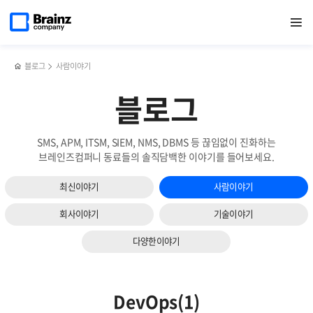
다음
메인
반복영역
입사
페이스북
트위터
링크드인
블로그
DevOps(2)
페이지로
열기
건너뛰기
이동
5개월
공유하기
공유하기
공유하기
공유하기
슬라이드
차
보기
신입
개발자의
블로그
사람이야기
브레인즈
적응기
블로그
SMS, APM, ITSM, SIEM, NMS, DBMS 등 끊임없이 진화하는
브레인즈컴퍼니 동료들의 솔직담백한 이야기를 들어보세요.
최신이야기
사람이야기
회사이야기
기술이야기
다양한이야기
DevOps(1)