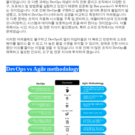
물이었습니다
.
또 다른 과제는
DevOps
개념이 아직 진화 중이고 조직에서 다양한 도
구
,
프로세스 및 방법론을 실험하고 있었기 때문에 표준화 및
Best practice
가 부족하다
는 것이었습니다
.
이로 인해
DevOps
를 구현하고 실행하는 방식에 혼란과 불일치가 발
생했고
,
조직에서
DevOps
이니셔티브의 성공을 비교하고 측정하기가 어려웠습니다
.
또 다른 문제는 조직이 자동화 시스템을 구축 및 관리하고
,
애플리케이션과 인프라를
모니터링하고
,
시스템과 데이터를 보호하는데 돈을 써야 한다는 것이었습니다
.
이를
위해서는 시간
,
리소스 및 전문 지식이 필요했는데
,
특히 소규모 조직에서는 어려운
문제였습니다
.
이러한 어려움에도 불구하고
DevOps
의 얼리 어답터들은 더 빠르고 빈번하게 소프트
웨어를 릴리스 할 수 있고
,
더 높은 품질 수준을 유지할 수 있으며
,
장애로 인한 서비스
중단 이슈를 줄이는 이점을 얻을 수 있었습니다
.
이로 인해 더 많은 조직이
DevOps
를
채택하고 필요한 인프라
,
도구 및 전문 지식에 투자하게 됐습니다
.
DevOps vs Agile methodology