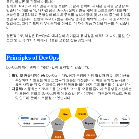
목표
,
방법론 및 관행이 다릅니다
.
실제로
DevOps
와 애자일은 서로를 보완하고 함께 협력해 더 나은 결과를 달성할 수
있습니다
.
예를 들어, 애자일 팀은
DevOps
실행방안을 채택해 소프트웨어 배포 파이
프라인을 자동화하고 운영팀의 피드백 루프를 늘리며 장애 및 서비스 중단의 위험을
줄일 수 있습니다
.
반면에
DevOps
팀은 애자일 원칙을 채택해 고객과 더 효과적으로
협업하고
,
고객 피드백의 우선순위를 정하고
,
더 자주 제품 개선을 제공할 수 있습니
다
.
결론적으로
,
핵심은
DevOps
와 애자일의 차이점과 유사점을 이해하고 속도
,
품질
,
안
정성 및 고객 가치 사이에서 적절한 균형을 찾는 것입니다
.
Principles of DevOps
DevOps
의 핵심 원칙은 다음과 같이 요약할 수 있습니다
:
l
협업 및 커뮤니케이션
:
DevOps
는 개발팀과 운영팀 간의 협업과 커뮤니케이션을
촉진하여 사일로를 허물고 업무의 흐름을 개선합니다
.
이를 통해 팀은 서로의
요구 사항을 더 잘 이해하고 공동의 목표를 달성하기 위해 협력할 수 있습니다
.
l
자동화
:
자동화는 프로세스를 간소화하고 수동 오류를 줄이며 효율성을 개선하는
데 도움이 되므로
DevOps
의 핵심 요소입니다
.
여기에는 자동화된 테스트
,
배포
및 인프라 관리가 포함될 수 있습니다
.