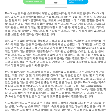
DevOps
는 또 다른 소프트웨어 개발 방법론인 애자일과 자주 비교됩니다
. DevOps
와
애자일 모두 소프트웨어를 빠르고 효율적으로 제공하는 것을 목표로 하지만
, DevOps
는 한 단계 더 나아가 운영까지 개발 프로세스에 통합합니다
.
이러한 통합을 통해 개
발 팀과 운영 팀 간에 보다 원활한 협업과 빠른 피드백 루프가 가능합니다
. DevOps
와
애자일은 소프트웨어 개발 및 운영에 대한 서로 다른 두 가지 접근 방식으로
,
각자의
목표
,
원칙 및 방법론이 있습니다
.
접근 방식은 다르지만 몇 가지 유사점이 있으며 서
로를 보완할 수도 있다는 것이 중요합니다
.
애자일은 개발의 유연성을 확보하고 고객과 협업을 통해
,
문제없는 소프트웨어를 신
속하게 제공하는 것을 우선하는 소프트웨어 개발 방법론입니다
.
애자일은 느리고 경
직되어 있으며 개발과 고객 간의 협업이 부족했던 전통적인 워터폴
(waterfall)
모델을
개선하고자 하는 열망에서 탄생했습니다
.
애자일 방법론에는 스크럼
,
칸반
,
린 등이
있습니다
.
애자일 팀은 소프트웨어 개발에 대한 반복적이고 점진적인 접근 방식을 따
르며
,
고객에게 조금씩 자주 제품 개선을 제공하는 것을 목표로 합니다
.
애자일 팀은
고객의 피드백을 우선시하고 그에 따라 계획과 요구 사항을 조정하며 팀워크
,
협업 및
지속적인 개선에 높은 가치를 둡니다
.
반면에
DevOps
는 소프트웨어 배포 파이프라인을 자동화하고 모든 이해관계자 간의
협업
,
커뮤니케이션 및 피드백 루프를 강화해 개발과 운영팀 간의 정보 및 지식 격차
를 해소하는 것을 목표로 합니다
. DevOps
의 목표는 소프트웨어 배포의 속도
,
품질 및
안정성을 높이는 동시에 장애 및 중단의 위험을 줄이는 것입니다
.
DevOps
에는 지속적
통합과 지속적 배포
(CI/CD),
지속적 배포
,
코드형 인프라
,
구성 관리
(Configuration
Management),
모니터링 및 로깅
,
보안 및 테스트가 포함됩니다
. DevOps
팀은 실험
,
학
습 및 지속적인 개선 문화를 채택하고 클라우드 컴퓨팅
,
컨테이너
,
마이크로서비스
(MSA)
및 자동화와 같은 최신 기술과 도구를 활용하여 목표를 달성합니다
.
요약하자면
애자일은 협업과 유연성을 통해 고객에게 가치를 제공하는 데 중점을 두
는 반면
, DevOps
는 소프트웨어 제공의 속도와 품질을 개선하는 데 중점을 둡니다
.
두
접근 방식은 지속적인 개선과 협업의 중요성과 같은 몇 가지 공통 원칙을 공유하지만