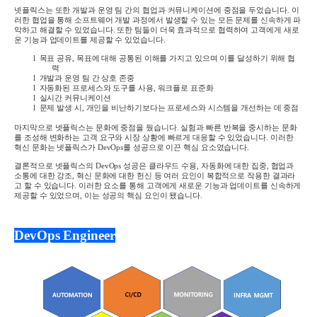
넷플릭스는 또한 개발과 운영 팀 간의 협업과 커뮤니케이션에 중점을 두었습니다
.
이
러한 협업을 통해 소프트웨어 개발 과정에서 발생할 수 있는 모든 문제를 신속하게 파
악하고 해결할 수 있었습니다
.
또한 팀들이 더욱 효과적으로 협력하여 고객에게 새로
운 기능과 업데이트를 제공할 수 있었습니다
.
l
목표 공유
,
목표에 대해 공통된 이해를 가지고 있으며 이를 달성하기 위해 협
력
l
개발과 운영 팀 간 상호 존중
l
자동화된 프로세스와 도구를 사용
,
워크플로 표준화
l
실시간 커뮤니케이션
l
문제 발생 시
,
개인을 비난하기보다는 프로세스와 시스템을 개선하는 데 중점
마지막으로 넷플릭스는 문화에 중점을 뒀습니다
.
실험과 빠른 반복을 중시하는 문화
를 조성해 변화하는 고객 요구와 시장 상황에 빠르게 대응할 수 있었습니다
.
이러한
혁신 문화는 넷플릭스가
DevOps
를 성공으로 이끈 핵심 요소였습니다
.
결론적으로 넷플릭스의
DevOps
성공은 클라우드 수용
,
자동화에 대한 집중
,
협업과
소통에 대한 강조
,
혁신 문화에 대한 헌신 등 여러 요인이 복합적으로 작용한 결과라
고 할 수 있습니다
.
이러한 요소를 통해 고객에게 새로운 기능과 업데이트를 신속하게
제공할 수 있었으며
,
이는 성공의 핵심 요인이 됐습니다
.
DevOps Engineer