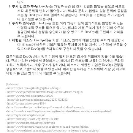
니다
.
l
부서 간 조화 부족
:
DevOps
는 개발과 운영 팀 간의 긴밀한 협업을 필요로 하므로
조직 내 문화적 변화가 필요합니다
.
회사의 문화가 협업과 실험 문화에 중점을
두는 등
DevOps
가치와 일치하지 않는다면
DevOps
를 구현하는 것이 어렵거
나 불가능할 수 있습니다
.
l
수직화 조직구조
:
DevOps
는 또한 여러 기능의 팀이 효과적으로 협업할 수 있는
수평적 조직 구조를 필요로 합니다
.
회사의 계층 구조가 강하면 여러 수준의
경영진이 의사 결정을 승인해야 할 수 있으므로
DevOps
를 구현하기 어려울
수 있습니다
.
l
제한된 리소스
:
DevOps
에는 기술
,
리소스
,
인력에 대한 상당한 투자가 필요합니
다
.
리소스가 제한된 기업은 필요한 투자를 지원할 예산이나 인력이 부족할 수
있으므로
DevOps
를 효과적으로 구현하지 못할 수 있습니다
.
결론적으로
DevOps
에는 많은 이점이 있지만 모든 회사에 적합하지 않을 수도 있습니
다
.
규제가 심한 산업에서 운영되거나
,
레거시
IT
인프라를 보유하고 있거나
,
문화적
조화가 부족하거나
,
계층 구조가 강하거나
,
리소스가 제한된 기업은
DevOps
관행을
성공적으로 구현하지 못할 수 있습니다
.
이러한 경우에는 소프트웨어 개발 및 배포에
대한 다른 접근 방식이 더 적합할 수 있습니다
.
[Reference]
- https://reqtest.com/agile-blog/agile-vs-devops/
- https://www.spiceworks.com/tech/devops/articles/devops-vs-agile/
-
https://www.itworld.co.kr/news/251626
-
https://blog.naver.com/palanmanzang/222674321253
-
https://daystudy.tistory.com/1534
- https://www.atlassian.com/ko/devops/frameworks/calms-framework
-
https://www.bmc.com/blogs/devops-vs-agile-whats-the-difference-and-how-are-they-related/
-
https://agilefirst.io/agile-devops/
-
https://premieragile.com/why-devops-in-safe/
-
https://www.redhat.com/ko/topics/devops
-
https://www.bmc.com/blogs/devops-engineer-roles-and-responsibilities/
-
https://www.codemotion.com/magazine/devops/how-to-become-devops-engineer/