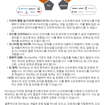
l
지속적 통합 및 지속적 배포
(CI/CD):
DevOps
는 소프트웨어 배포 프로세스를 자동
화하기 위해
CI/CD
파이프라인을 사용하는 것을 강조합니다
.
이를 통해 팀은 새
소프트웨어 업데이트를 빠르고 안전하게 테스트
,
배포 및 릴리스할 수 있습니
다
.
l
코드형 인프라
(IaC):
IaC
는 인프라를 코드로 관리해 인프라를 더 쉽게 자동화하고
관리할 수 있도록 하는 관행입니다
.
이를 통해 인프라의 일관성
,
반복성 및 버전
제어를 보장하는 데 도움이 됩니다
.
l
모니터링 및 피드백
:
DevOps
는 문제를 신속하게 식별하고 해결하기 위해 시스템
및 애플리케이션 모니터링의 중요성을 강조합니다
.
여기에는 로깅
,
알림 및 성
능 모니터링은 물론 프로세스를 개선하기 위한 팀 간의 정기적인 피드백 루프가
포함됩니다
.
l
문화적 변화
:
DevOps
에는 기존의 계층 구조와 사일로를 허물고 팀이 협업과 지속
적인 개선에 집중하는 문화적 변화가 필요합니다
.
이를 위해서는 팀 간의 공감
,
신뢰
,
소유권 공유에 중점을 둬야 합니다
.
l
린 원칙
:
DevOps
는 린 제조 원칙에서 영감을 얻어 소프트웨어 개발 및 운영에 적
용합니다
.
여기에는 낭비를 최소화하고
,
흐름을 개선하며
,
프로세스를 지속적으
로 학습하고 개선하는 데 초점을 맞추는 것이 포함됩니다
.
l
보안
:
DevOps
는 설계 및 개발부터 배포 및 운영에 이르기까지 소프트웨어 배포 프
로세스의 모든 단계에 보안을 통합합니다
.
이를 통해 소프트웨어의 보안을 유지
하고 관련 규정 및 표준을 준수할 수 있습니다
.
DevOps
는 이러한 원칙을 준수함으로써 조직이 소프트웨어를 더 빠르고 안정적으로
배포하는 동시에 팀 간의 협업과 커뮤니케이션을 개선하는 데 도움이 됩니다
.
이는 결
국 고객 만족도 향상
,
비용 절감
,
경쟁력 강화로 이어질 수 있습니다
.
결론적으로
DevOps
는 개발과 운영 팀을 하나로 모으고
,
프로세스를 자동화하며
,
소프