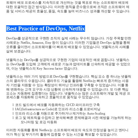
트웨어 배포 프로세스를 지속적으로 개선하는 것을 목표로 하는 소프트웨어 배포에
대한 포괄적인 접근 방식입니다
.
이러한 원칙을 준수함으로써 조직은 소프트웨어 제
품 및 서비스 제공의 효율성
,
품질
,
속도를 높여 비즈니스 성과를 개선할 수 있습니다
.
Best Practice of DevOps, Netflix
DevOps
를 성공적으로 구현한 조직의 실제 사례는 무수히 많습니다
.
가장 주목할 만한
사례로는
Netflix, Amazon, Etsy
등이 있습니다
.
이러한 기업들은
DevOps
실행을 통해
오류를 줄이면서 소프트웨어를 더 빠르게 배포할 수 있었습니다
.
넷플릭스의 사례를
살펴 보겠습니다
.
넷플릭스는
DevOps
를 성공적으로 구현한 기업의 대표적인 예로 꼽힙니다
.
넷플릭스
는
DevOps
를 도입해 고객에게 새로운 기능과 업데이트를 신속하게 제공할 수 있었으
며
,
이는 넷플릭스의
Key Success factor
였습니다
.
넷플릭스는 여러 가지 방법으로
DevOps
를 구현했습니다
.
핵심 요소 중 하나는 넷플릭
스의 클라우드 수용입니다
.
클라우드 기술을 활용해
Netflix
는 빠르게 증가하는 사용
자 기반을 지원할 수 있는 확장성이 뛰어난 인프라를 구축할 수 있었습니다
.
이를 통
해 변화하는 고객 요구와 시장 상황에 신속하게 대응할 수 있었습니다
.
또 다른 핵심
요소는 자동화에 집중했다는 점입니다
.
넷플릭스는 많은 소프트웨어 개발 및 제공 프
로세스를 자동화해 신속하고 효율적으로 움직일 수 있었습니다
.
l
코드 빌드에서 배포를 자동화하는
CI/CD
파이프라인 구축
l
IAC(Infrastructure as Code)
로 인프라 리소스를 프로비저닝
l
인프라 리소스를 자동으로 추가하거나 제거하는
Auto-Scaling
l
로그 및 메트릭을 수집하고 분석해 빠른 문제해결과 사전 예방을 가능하게 하는
모니터링 및 로깅 자동화
이러한 자동화를 통해
Netflex
는 소프트웨어 배포의 속도와 안정성을 높이고 엔지니
어가 혁신 및 부가가치 활동에 집중할 수 있는 시간을 확보할 수 있었습니다
.