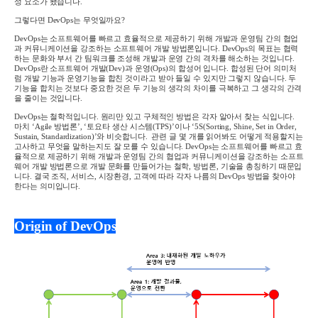
성 요소가 됐습니다
.
그렇다면
DevOps
는 무엇일까요
?
DevOps
는 소프트웨어를 빠르고 효율적으로 제공하기 위해 개발과 운영팀 간의 협업
과 커뮤니케이션을 강조하는 소프트웨어 개발 방법론입니다
. DevOps
의 목표는 협력
하는 문화와 부서 간 팀워크를 조성해 개발과 운영 간의 격차를 해소하는 것입니다
.
DevOps
란 소프트웨어 개발
(Dev)
과 운영
(Ops)
의 합성어 입니다
.
합성된 단어 의미처
럼 개발 기능과 운영기능을 합친 것이라고 받아 들일 수 있지만 그렇지 않습니다
.
두
기능을 합치는 것보다 중요한 것은 두 기능의 생각의 차이를 극복하고 그 생각의 간격
을 줄이는 것입니다
.
DevOps
는 철학적입니다
.
원리만 있고 구체적인 방법은 각자 알아서 찾는 식입니다
.
마치
‘Agile
방법론
’, ‘
토요타 생산 시스템
(TPS)’
이나
‘5S(Sorting, Shine, Set in Order,
Sustain, Standardization)’
와 비슷합니다
.
관련 글 몇 개를 읽어봐도 어떻게 적용할지는
고사하고 무엇을 말하는지도 잘 모를 수 있습니다
. DevOps
는 소프트웨어를 빠르고 효
율적으로 제공하기 위해 개발과 운영팀 간의 협업과 커뮤니케이션을 강조하는 소프트
웨어 개발 방법론으로 개발 문화를 만들어가는 철학
,
방법론
,
기술을 총칭하기 때문입
니다
.
결국 조직
,
서비스
,
시장환경
,
고객에 따라 각자 나름의
DevOps
방법을 찾아야
한다는 의미입니다
.
Origin of DevOps