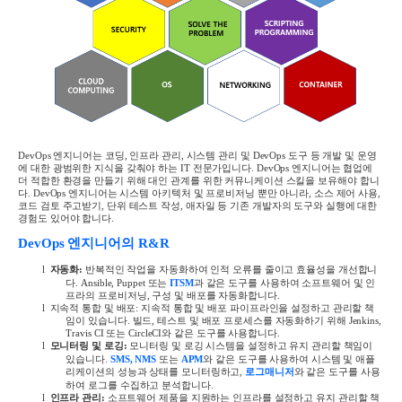
DevOps
엔지니어는 코딩
,
인프라 관리
,
시스템 관리 및
DevOps
도구 등 개발 및 운영
에 대한 광범위한 지식을 갖춰야 하는
IT
전문가입니다
. DevOps
엔지니어는 협업에
더 적합한 환경을 만들기 위해 대인 관계를 위한 커뮤니케이션 스킬을 보유해야 합니
다
. DevOps
엔지니어는 시스템 아키텍처 및 프로비저닝 뿐만 아니라
,
소스 제어 사용
,
코드 검토 주고받기
,
단위 테스트 작성
,
애자일 등 기존 개발자의 도구와 실행에 대한
경험도 있어야 합니다
.
DevOps
엔지니어의
R&R
l
자동화
:
반복적인 작업을 자동화하여 인적 오류를 줄이고 효율성을 개선합니
다
. Ansible, Puppet
또는
ITSM
과 같은 도구를 사용하여 소프트웨어 및 인
프라의 프로비저닝
,
구성 및 배포를 자동화합니다
.
l
지속적 통합 및 배포
:
지속적 통합 및 배포 파이프라인을 설정하고 관리할 책
임이 있습니다
.
빌드
,
테스트 및 배포 프로세스를 자동화하기 위해
Jenkins,
Travis CI
또는
CircleCI
와 같은 도구를 사용합니다
.
l
모니터링 및 로깅
:
모니터링 및 로깅 시스템을 설정하고 유지 관리할 책임이
있습니다
.
SMS
,
NMS
또는
APM
와 같은 도구를 사용하여 시스템 및 애플
리케이션의 성능과 상태를 모니터링하고
,
로그매니저
와 같은 도구를 사용
하여 로그를 수집하고 분석합니다
.
l
인프라 관리
:
소프트웨어 제품을 지원하는 인프라를 설정하고 유지 관리할 책