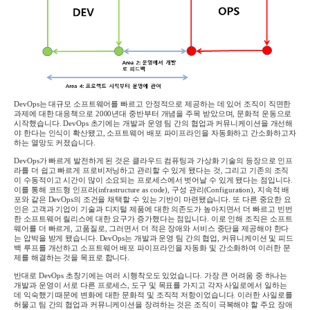
DevOps
는 대규모 소프트웨어를 빠르고 안정적으로 제공하는 데 있어 조직이 직면한
과제에 대한 대응책으로
2000
년대 중반부터 개념을 주목 받았으며
,
문화적 운동으로
시작했습니다
. DevOps
초기에는 개발과 운영 팀 간의 협업과 커뮤니케이션을 개선해
야 한다는 인식이 확산됐고
,
소프트웨어 배포 파이프라인을 자동화하고 간소화하고자
하는 열망도 커졌습니다
.
DevOps
가 빠르게 발전하게 된 것은 클라우드 컴퓨팅과 가상화 기술의 등장으로 인프
라를 더 쉽고 빠르게 프로비저닝하고 관리할 수 있게 됐다는 것
,
그리고 기존의 조직
이 수동적이고 시간이 많이 소요되는 프로세스에서 벗어날 수 있게 됐다는 점입니다
.
이를 통해 코드형 인프라
(infrastructure as code),
구성 관리
(Configuration),
지속적 배
포와 같은
DevOps
의 조건을 채택할 수 있는 기반이 마련됐습니다
.
또 다른 중요한 요
인은 고객과 기업이 기술과 디지털 제품에 대한 의존도가 높아지면서 더 빠르고 빈번
한 소프트웨어 릴리스에 대한 요구가 증가했다는 점입니다
.
이로 인해 조직은 소프트
웨어를 더 빠르게
,
고품질로
,
그러면서 더 적은 장애와 서비스 중단을 제공해야 한다
는 압박을 받게 됐습니다
. DevOps
는 개발과 운영 팀 간의 협업
,
커뮤니케이션 및 피드
백 루프를 개선하고 소프트웨어 배포 파이프라인을 자동화 및 간소화하여 이러한 문
제를 해결하는 것을 목표로 합니다
.
반대로
DevOps
초창기에는 여러 시행착오도 있었습니다
.
가장 큰 어려움 중 하나는
개발과 운영이 서로 다른 프로세스
,
도구 및 목표를 가지고 각자 사일로에서 일하는
데 익숙했기 때문에 변화에 대한 문화적 및 조직적 저항이었습니다
.
이러한 사일로를
허물고 팀 간의 협업과 커뮤니케이션을 장려하는 것은 조직이 극복해야 할 주요 장애