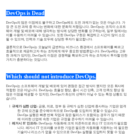
DevOps is Dead
DevOps
의 많은 이점에도 불구하고
DevOps
에도 도전 과제가 없는 것은 아닙니다
.
가
장 큰 도전 과제 중 하나는 변화에 대한 문화적 저항입니다
. DevOps
는 조직이 소프트
웨어 개발 및 배포에 대해 생각하는 방식에 상당한 변화를 요구하는데
,
일부 팀에서는
이를 수용하기 어려울 수 있습니다
.
또한
DevOps
구현은 복잡하고 시간이 많이 소요
될 수 있으며
,
인력과 기술 모두에 상당한 투자가 필요합니다
.
결론적으로
DevOps
는 오늘날의 급변하는 비즈니스 환경에서 소프트웨어를 빠르고
효율적으로 제공하고자 하는 조직에게 매우 중요한 방법론입니다
. DevOps
에는 고유
한 과제가 있지만
, DevOps
의 이점은 경쟁력을 확보하고자 하는 조직에서 투자할 만한
가치가 충분하다는 것입니다
.
Which should not introduce DevOps.
DevOps
는 소프트웨어 개발 및 배포에 있어 괜찮은 접근 방식이 됐지만 모든 회사에
적합한 것은 아닙니다
. DevOps
는 효율성 향상
,
출시 시간 단축
,
고객 만족도 향상 등
많은 이점을 제공할 수 있지만
, DevOps
가 최선의 선택이 아닐 수 있는 특정 상황도 있
습니다
.
l
규제가 심한 산업
:
금융
,
의료
,
정부 등 규제가 심한 산업에 종사하는 기업은 엄격
한 규제 요건을 준수해야 하므로
DevOps
를 도입하지 못할 수 있습니다
.
DevOps
실행은 빠른 반복 작업과 잦은 릴리스가 포함되는 경우가 많기 때문
에 이러한 산업에 속한 기업은 규정을 준수하기 어려울 수 있습니다
.
l
레거시
IT
인프라
:
DevOps
는 자동화에 크게 의존하므로 최신
IT
인프라가 필요합
니다
.
레거시
IT
인프라를 보유한 기업은 필요한 자동화를 지원하는 데 필요한
기술이나 리소스가 없을 수 있으므로
DevOps
실행을 도입하지 못할 수 있습