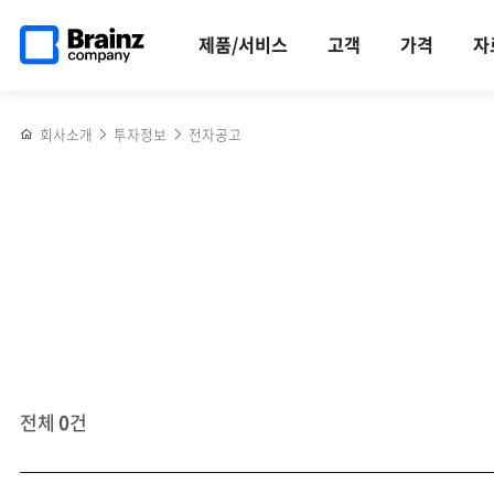
메인
반복영역
페이지로
건너뛰기
제품/서비스
고객
가격
자
이동
회사소개
투자정보
전자공고
전체
0
건
번호,