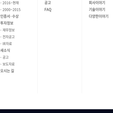
공고
회사이야기
2016~현재
FAQ
기술이야기
2000~2015
인증서·수상
다양한이야기
투자정보
재무정보
전자공고
IR자료
새소식
공고
보도자료
오시는 길