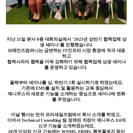
지난
21
일 본사
8
층 대회의실에서
‘
2023
년 상반기 협력업체 상
생 세미나
’
를 진행했습니다
.
브레인즈컴퍼니는 급변하는
IT
인프라 시장 환경에 적극 대응
하고
협력사와의 협력을 더욱 강화하기 위해 협력업체 상생 세미나
를 운영하고 있습니다
.
올해부터 세미나를 상
,
하반기
2
회 실시하기로 하였는데요
,
기존에
EMS
를 설치 및 활용하는 교육 중심에서
제니우스의 새로운 기능을 소개하는 중심으로 세미나에 변화
를 주었습니다
.
이날 행사는 먼저 프리세일즈팀에서 회사 소개를 하였고
,
이어서
Technical Consulting
팀 정채린 차장이
제니우스
8.0
의
신규 기능을 소개하였는데요
,
20
개 이상의 신규 기능에는
WNMS, ERMS,
웹토폴로지 등이