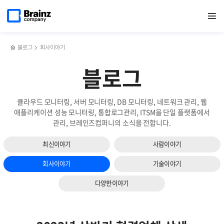
다음
메인
반복영역
강선근
페이스북
트위터
링크드인
블로그
[행사]
페이지로
열기
건너뛰기
이동
대표이사,
공유하기
공유하기
공유하기
공유하기
2023년
슬라이드
‘중소기업인
상반기
보기
대회’
간담회
산업포장
블로그
회사이야기
수상
블로그
클라우드 모니터링, 서버 모니터링, DB 모니터링, 네트워크 관리, 웹
애플리케이션 성능 모니터링, 통합로그관리, ITSM을 단일 플랫폼에서
관리, 브레인즈컴퍼니의 소식을 전합니다.
최신이야기
사람이야기
회사이야기
기술이야기
다양한이야기