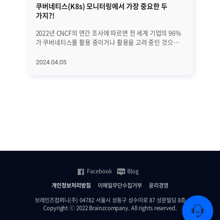
쿠버네티스(K8s) 모니터링에서 가장 중요한 두
시
가지?!
효
2022년 CNCF의 연간 조사에 따르면 전 세계 기업의 96%
I
가 쿠버네티스를 활용 중이거나 활용을 고려 중인 것으로
상
나타났습니다. 또한 가트너는 쿠버네티스(Kubernetes,
발
K8s) 시장의 규모가 올해 1조 2천억 원대를 돌파할 것으로
구
2024.04.05
20
내다봤습니다. 이처럼 쿠버네티스가 '대세'로 자리 잡고
직
있는 가운데, 쿠버네티스 활용에 대한 어려움을 겪는
리
기업도 많아지고 있습니다. 클러스터 내의 리소스 할당/
오
운영과 쿠버네티스 콘솔(대시보드)의 구성이 가장 큰
있
어려움으로 꼽히는데요, 이러한 어려움을 극복하기 위한
발
첫 번째 조건은 바로 올바른 '쿠버네티스 모니터링'입니다.
제한
효과적이고 올바른 쿠버네티스 모니터링을 위해선 두
현
가지를 '꼭' 기억해야 하는데요, 지금부터 그 두 가지를
경
자세히 알아보겠습니다. ㅣ올바른 쿠버네티스 모니터링을
심
위한 두 가지 조건 첫 번째, 쿠버네티스의 주요 항목을
상
한눈에 볼 수 있어야 합니다 쿠버네티스 환경은 규모가
신
Facebook
Blog
크고 동적이며 복잡한 구조를 가지고 있습니다. 그렇기
수
때문에 리소스 사용률, 에러 로그 등의 중요 정보를
속도 
개인정보처리방침
이메일무단수집거부
윤리경영
실시간으로 파악할 수 있어야 합니다. 따라서 쿠버네티스
핵심
모니터링을 효과적으로 수행하기 위해 첫 번째로 기억해야
Sy
브레인즈컴퍼니(주) 04782 서울시 성동구 성수이로 87 성문빌딩 8층
Copyright ⓒ 2022 Brainzcompany. All rights reserved.
할 것은 '쿠버네티스 환경을 한 화면에서 종합적으로 볼 수
단순
있어야 한다는 점'입니다. 우선 종합적인 모니터링을 통해
단