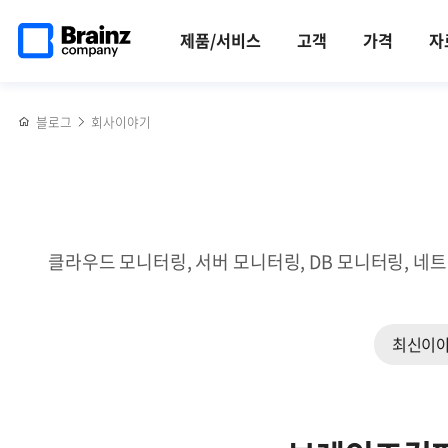
메인
반복영역
리눅스와
페이스북
트위터
링크드인
블로그
브레인즈컴퍼니가
페이지로
건너뛰기
윈도우의
공유하기
공유하기
공유하기
공유하기
주목받은,
제품/서비스
고객
가격
자
이동
시스템
BIXPO
로그를
2024
효과적으로
생생
블로그
회사이야기
모니터링하는
후기
법
클라우드 모니터링, 서버 모니터링, DB 모니터링, 네
최신이