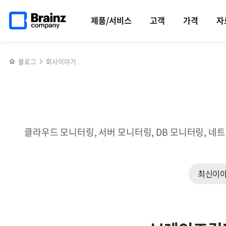
메인
반복영역
하이브리드
페이스북
트위터
링크드인
블로그
서버 관리 툴 Zenius SMS로 서버 접속 및 명령어 이력 관리하기
페이지로
건너뛰기
클라우드
공유하기
공유하기
공유하기
공유하기
제품/서비스
고객
가격
자
이동
모니터링에서
Zenius의
4가지
블로그
회사이야기
핵심
강점
클라우드 모니터링, 서버 모니터링, DB 모니터링, 네
최신이