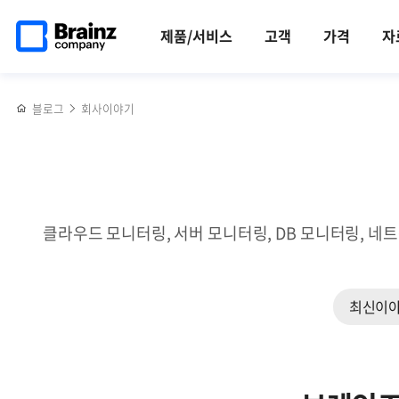
메인
반복영역
DB
페이스북
트위터
링크드인
블로그
쿠버네티스
페이지로
건너뛰기
관리
공유하기
공유하기
공유하기
공유하기
(K8s)
제품/서비스
고객
가격
자
이동
툴,
에서
Zenius
멀티클러스터
DBMS의
운영
블로그
회사이야기
주요기능과
시
특장점
고려사항
세
가지
클라우드 모니터링, 서버 모니터링, DB 모니터링, 네
최신이