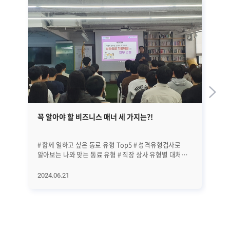
꼭 알아야 할 비즈니스 매너 세 가지는?!
일
(
# 함께 일하고 싶은 동료 유형 Top5 # 성격유형검사로
브
알아보는 나와 맞는 동료 유형 # 직장 상사 유형별 대처
파
방법은?! SNS나 커뮤니티를 통해 자주 접할 수 있는 인기
있습
클립의 주제입니다. 내가 '어떤 일'을 하는지 못지않게
전
2024.06.21
20
내가 '어떤 사람들'과 함께 일하는지가 점점 더 중요한
있습니다. 또한 I
요소로 자리 잡고 있습니다. 모두가 생각하는 좋은 상사와
어
동료의 필수조건이자, 나 스스로도 직장에서 좋은 평가를
체
받을 수 있는 기본 중의 기본이 바로 '비즈니스
위해 
매너'입니다. 비즈니스 매너와 에티켓을 지키는 것이
일본