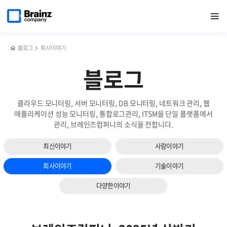
다음
메인
반복영역
IT
페이스북
트위터
링크드인
블로그
전산설비관리
페이지로
열기
건너뛰기
이동
인프라
공유하기
공유하기
공유하기
공유하기
시스템,
슬라이드
모니터링
Zenius
보기
솔루션,
FMS의
Zenius
주요
블로그
회사이야기
EMS를
기능과
통한
특장점
블로그
랙
실장도
구성
클라우드 모니터링, 서버 모니터링, DB 모니터링, 네트워크 관리, 웹
가이드
애플리케이션 성능 모니터링, 통합로그관리, ITSM을 단일 플랫폼에서
관리, 브레인즈컴퍼니의 소식을 전합니다.
최신이야기
사람이야기
회사이야기
기술이야기
다양한이야기