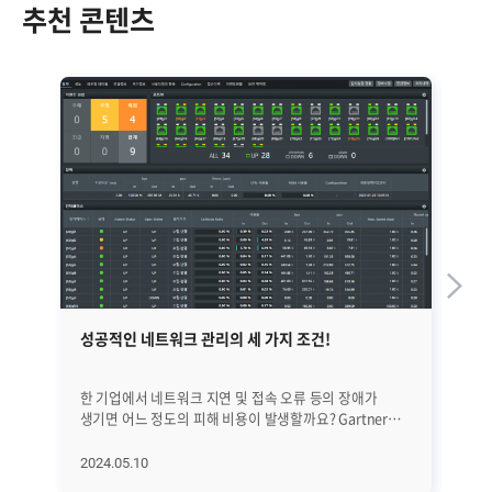
추천 콘텐츠
성공적인 네트워크 관리의 세 가지 조건!
무
한 기업에서 네트워크 지연 및 접속 오류 등의 장애가
지난
생기면 어느 정도의 피해 비용이 발생할까요? Gartner
관리
리포트에 따르면, 1분당 평균 700만 원 이상의 비용이
여기
발생한다고 합니다. 여기에 브랜드 신뢰도나 이미지 추락
약자
2024.05.10
20
등 당장 보이지 않는 부분까지 포함하면 피해 비용은
불