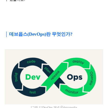
│ 데브옵스(DevOps)란 무엇인가?
[그림 1] DevOps 개념 ⓒdevopedia