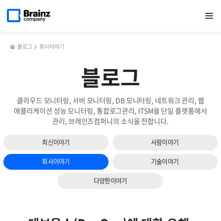
다음
메인
반복영역
브레인즈컴퍼니,
페이스북
트위터
링크드인
블로그
잘파세대
페이지로
열기
건너뛰기
이동
서비스
공유하기
공유하기
공유하기
공유하기
(Z세대
슬라이드
확대
+
보기
및
알파
고객
세대)
블로그
회사이야기
만족도
에
향상
대한
블로그
위해
모든
원주사무소
것
오픈
클라우드 모니터링, 서버 모니터링, DB 모니터링, 네트워크 관리, 웹
애플리케이션 성능 모니터링, 통합로그관리, ITSM을 단일 플랫폼에서
관리, 브레인즈컴퍼니의 소식을 전합니다.
최신이야기
사람이야기
회사이야기
기술이야기
다양한이야기