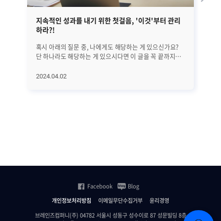
지속적인 성과를 내기 위한 첫걸음, '이것'부터 관리
EM
하라?!
혹시 아래의 질문 중, 나에게도 해당하는 게 있으신가요?
앞선
단 하나라도 해당하는 게 있으시다면 이 글을 꼭 끝까지
정
읽어보시기 바랍니다. 25년간 수많은 리더들을 분석해
글
의학적으로 밝혀낸 '지속적으로 성과를 만드는 방법'에
대해서
2024.04.02
20
대해서 하나씩 알아보려고 합니다. 오늘은 첫 번째로
A
지속적인 성과를 위해 가장 먼저 관리해야 할 '이것'에
진
대해서 알아보겠습니다. 과연 '이것'은 무엇일까요? (*
살펴보겠습니
알림: 이 글은 의사이자 CEO인 앨런 왓킨스의 [조율하여
전반
리딩하라(Coherence)]라는 책을 기반으로
단계
씌여졌습니다.) ㅣ가장 먼저 알고 관리해야 할 것은..
수
비즈니스에서는 수익과 이익 시장 점유율 확대 등 좋은
모
'결과'를 내는 것이 가장 중요합니다. 그리고 그 결과를
분석하고
만들기 전에는 당연히 '행동'이 있어야 하죠. 그렇다면 그
SN
'행동'에 영향을 미치는 요인들은 무엇이 있을까요? 위
등
그림에서도 볼 수 있는 것처럼 우리의 '행동'을 결정하는
집
Facebook
Blog
것은 바로 '생각'입니다. 이 글을 읽고 있다가도 '좀 별로인
관
것 같은데...' 하는 생각이 들면 바로 그만 읽는 행동을 하게
모니
개인정보처리방침
이메일무단수집거부
윤리경영
되는 것처럼. 그리고 그런 생각에 깊이 연관되어 큰 영향을
플랫
주는 것은 '느낌'입니다. 운동을 예로 들어보면, 건강한 몸
상
브레인즈컴퍼니(주) 04782 서울시 성동구 성수이로 87 성문빌딩 8층