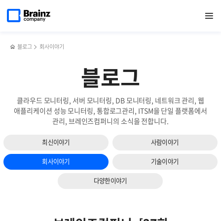
다음
메인
반복영역
네트워크
페이스북
트위터
링크드인
블로그
Spring
페이지로
열기
건너뛰기
이동
모니터링에서
공유하기
공유하기
공유하기
공유하기
MVC:
슬라이드
Zenius가
반복되는
보기
가지는
검증
3가지
로직
블로그
회사이야기
강점
한
번에
블로그
끝내기
클라우드 모니터링, 서버 모니터링, DB 모니터링, 네트워크 관리, 웹
애플리케이션 성능 모니터링, 통합로그관리, ITSM을 단일 플랫폼에서
관리, 브레인즈컴퍼니의 소식을 전합니다.
최신이야기
사람이야기
회사이야기
기술이야기
다양한이야기