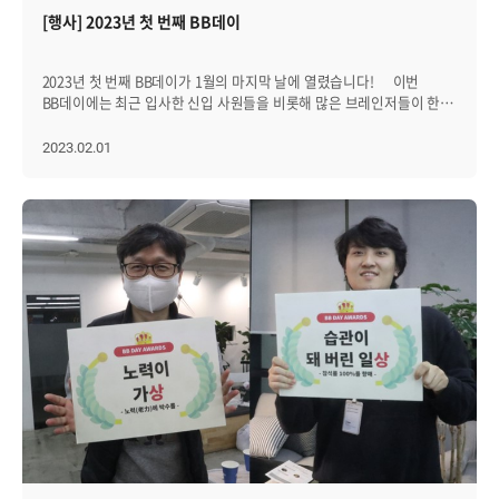
희찬님. 한편, 까나리커피를 뿜을 두 브레인저를 사진에 담기 위해
[행사] 2023년 첫 번째 BB데이
대기했지만 게임 시작 전, "까나리도 참고 마시면 경품줍니다!"라는
말에 두 명의 브레인저도 모두 원샷을 해버렸습니다. 게임 시작 전 살짝
맛본 까나리커피는 도저히 마실 수가 없는 상태였는데......(독한 것들)
2023년 첫 번째 BB데이가 1월의 마지막 날에 열렸습니다! 이번
살신성인의 모습을 보여준 두 브레인저 덕분에 모두 웃음을 터트리며
BB데이에는 최근 입사한 신입 사원들을 비롯해 많은 브레인저들이 한
즐거운 시간을 보냈어요. (뒤에서 계속 웃고 있는 파란 옷의 청룡님)
자리에 모였습니다. 브레인저들이 요청한 치킨, 분식, 한라토닉,
이렇게 2월 BB데이에서도 웃고 즐기며 한 달간의 스트레스를
에일맥주 등의 음식들이 준비됐습니다. 이날은 새해를 맞이한
2023.02.01
풀고, 3월에도 열심히 달릴 준비를 해봅니다. 3월 BB데이에서 만나요!
기념으로, 재미삼아 브레인저들의 올 한 해 운세를 준비해봤습니다.
모두 두근거리는 마음으로 받아든 운세를 진지하게 훑어봤어요.
다음으로, 올 한 해 브레인저들이 복을 한가득 받길 바라는 마음을 담아
복주머니에 경품을 준비했습니다! 꽝 대신 '복 듬뿍!♥'을 가장 많이
뽑아갔고, 백화점 및 스타벅스 상품권을 뽑은 행운의 주인공들도
있었어요. 모두 새해 복 많이 받으세요!