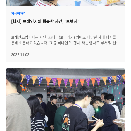
회사이야기
[행사] 브레인저의 행복한 시간, '브행시'
브레인즈컴퍼니는 지난 BB데이(보러가기) 외에도 다양한 사내 행사를
통해 소통하고 있습니다. 그 중 하나인 '브행시'라는 행사로 부서 및 신규
직원 간 교류를 하고 있는데요. 브행시는 '브레인저의 행복한 시간'의
줄임말로, 매달 둘째주 월요일에는 부서 간 교류를, 분기별 넷째주
2022.11.02
월요일에는 신규 직원 간 점심 식시를 하는 행사입니다. 그동안의
브행시 행사들, 함께 둘러볼까요? Welcome, New Brainzer! 지난
4월, 코로나로 인해 한 동안 교류가 없었던 신규 입사자들부터 선근님과
함께 즐거운 시간을 보냈습니다. 신규 입사자들이 어색하지 않도록
사수와 함께 참석하고 있습니다. :) 2분기에도 새로운 브레인저들이
입사해 브행시를 진행했습니다! "음식은 항상 부족하지 않아야 한다"는
선근님의 따뜻한 마음♥ 덕분에, 남은 피자는 오후에 브레인저들
간식으로 활용됐습니다. 그리고 지난 10월에 진행된 3분기 신규
입사자 환영회! 입담이 좋고 직원들과 수다떠는 것을 좋아하는
선근님은 20대 직원들과도 격의없이 이런저런 이야기를 나누며
화기애애한 분위기를 만들었습니다. >_< 친해지길 바라! 다음으로,
부서 간에 진행했던 브행시! 영업그룹과 TC팀, 개발5그룹이 한 자리에
모여, 평소 나누지 못했던 이야기들을 나눴습니다. 다음으로는