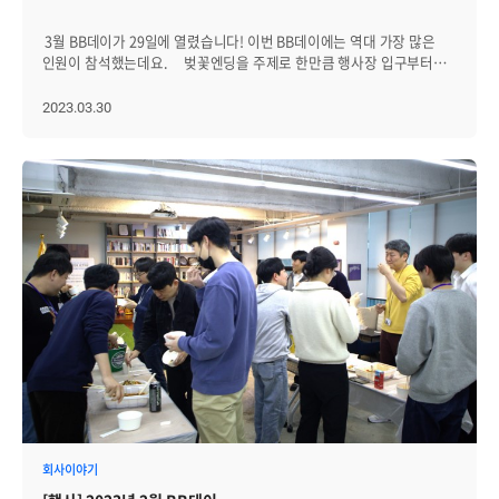
3월 BB데이가 29일에 열렸습니다! 이번 BB데이에는 역대 가장 많은
인원이 참석했는데요. 벚꽃엔딩을 주제로 한만큼 행사장 입구부터
벚꽃길을 걸을 수 있고, 식기와 먹을거리 등에도 벚꽃과 함께 봄이
내려앉았습니다. 행사 전 설문조사에서 브레인저들이 가장 선호하는
2023.03.30
음식인 치킨! 매번 새로운 치킨을 맛보고 있요. 이번에는 맛집이 많은
성수에서 직접 공수해 온 바베큐 치킨을 준비했습니다. 신규 입사자들이
원한 분식과 맥주도 함께! 최근 브레인즈에 신규 입사자들이 많이
발생했는데요. 입사한 첫 달에는 동료들과 인사를 나누기 위해 대부분
BB데이에 참석하고 있고, 재참석률도 높은 편입니다. 같은 직급끼리,
또는 사수나 상사와 함께 참석해 즐거운 시간을 보내고 있습니다!
브레인저가 있는 곳에 빠질 수 없는 선근님 이날도 참석해서
브레인저들과 잠깐 술 한 잔하고, 불편해할까봐 금세 자리를
비우셨어요. 이번 BB데이에는 벚꽃 2행시를 짓는 이벤트를
준비했습니다. 이달에 입사한 개발4그룹의 채욱님이 상품을
받아갔어요. 그리고 행사 콘셉트에 맞춰 준비한 벚꽃잔을 가져 간
브레인저도 있었습니다. 그리고 이날은 특별히, 사내 보드게임 동호회
'하드보드지' 멤버들이 BB데이에 단체로 참석했다가, 행사가 끝난 후
모여서 보드게임을 즐기다 돌아갔습니다. 역대 많은 인원들이 모여,
평소 잘 몰랐던 브레인저들 간 서로 인사를 나누기도 하고 서로 어떤
일을 하는지에 대해서도 이야기 나누며 알찬 시간을 보냈습니다! 다음
달이면, BB데이가 1주년을 맞이합니다. 4월 BB데이도 기대해주세요.
회사이야기