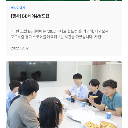
태현님에게 '당신 정말 자상'을 수여했습니다! 시상이 끝난 후, 이날은
특별히 '행복한 회사 만들기 TF, YB(Young Brainz)'와 함께 게임을
회사이야기
해봤는데요. 4명씩 팀을 나눠, '캐치 마인드'라는 그림 맞히기 게임을
[행사] BB데이&월드컵
진행했습니다. 특히 임원과 부장이 사원들과 함께 팀을 이뤄 격의없이
게임하며, 서로 소통하는 시간을 가질 수 있었습니다. 다들 게임에
초집중한 모습 느껴지시나요? 정답 유출을 막기 위해 한 팀이 나눠 두
이번 11월 BB데이에는 '2022 카타르 월드컵'을 기념해, 다가오는
회의실에 들어가 게임을 진행하고, 다른 브레인저들은 라운지에서 게임
포르투갈 경기 스코어를 예측해보는 시간을 가졌습니다. 사전
진행 상황을 지켜보며 함께 정답을 예측해봤어요. 게임이 끝난 후에도
설문조사를 통해 브레인저들이 가장 원하는 음식, 치킨과 피자를
삼삼오오 모여 남은 음식과 술 한잔하며 수다를 한참 떨다가 행사를
주문했어요. 매번 준비하는 새로운 술도 빠지지 않았어요. 행사가
2022.12.02
마무리했습니다. 내년에는 더욱 알찬 BB데이로 찾아뵐게요!
시작되자 라운지에 브레인저들이 하나둘씩 모이기 시작했습니다.
새로운 술을 함께 맛보고, 새로온 직원 등 타팀과 어울리며 서로
소통하는 시간을 가졌습니다. 다가오는 포르투갈 전에 대해서도
예측해보며 화기애애한 분위기를 자아냈습니다! 모두 고민을
거듭하며, 신중하게 스코어 응모권을 제출했어요. 과연, 몇명의
정답자가 나왔을까요? 결과는 다음주에 공개하도록 하겠습니다! --------
-------------- +++ 정답자는 경영지원실 인혁님, 디자인팀
수아님이었습니다!