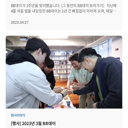
BB데이가 1주년을 맞이했습니다. (그 동안의 BB데이 보러가기) 지난해
4월 처음 발을 내딛었던 BB데이는 1년 간 빠짐없이 이어져 오며, 매달
브레인저 간 소통의 장을 만들어왔습니다. BB데이에서는 신규 직원을
소개하기도 하고, 다른 층에 근무해 평소 이야기 나눌 기회가 없는 팀과
2023.04.27
교류할 기회도 가질 수 있었습니다. 또, 개발자와 일반 직군 사이의 벽도
허물며 지난달 해외 워크숍에서 여행 메이트가 되기도
했고, 업무적으로도 도움을 받을 수 있었습니다. 이번 4월
BB데이에서도 어김없이 신규 직원들이 참석해, 타 부서의 브레인저와
교류하며 함께 1주년을 축하하는 시간을 가졌습니다. BB데이하면
빠질 수 없는 술과 음식! 항상 인기 많은 치킨, 처음 시켜보는 마라샹궈와
궁합이 좋은 고량주, 그리고 1주년을 축하하기 위해 성수 맛집
오복떡집에서 공수해 온 떡까지 알차게 준비해 봤어요. 1년 간
BB데이를 운영해 온 담당자가 촛불을 불고, 브레인저들이 박수로
답례해줬습니다. 이후 1주년 맞이 특별 행운권 뽑기 시간을
가졌습니다. 앞에서 아무도 행운을 가져가지 못하고, 마지막으로
인프라웹팀만이 남은 상태! 인프라웹팀은 뽑기 전 당첨자가 팀에 커피를
쏘기로 해, 행운이 벌칙으로 바뀌는 상황이 벌어졌습니다. 당첨자는
도영님과 예지님이었는데요. 이후에 동료들과 회사 앞 스타벅스에
모여있는 걸 목격했습니다. 이번달에도 서로 웃고 즐기며 한 달을
기분좋게 마무리할 수 있었어요. BB데이는 앞으로도 쭈~~~~~~욱
계속됩니다!
회사이야기
[행사] 2023년 3월 BB데이