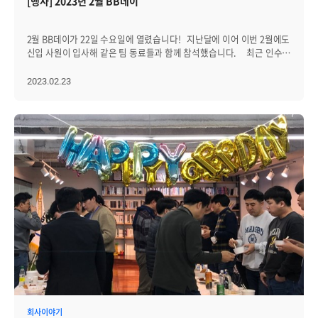
[행사] 2023년 2월 BB데이
2월 BB데이가 22일 수요일에 열렸습니다! 지난달에 이어 이번 2월에도
신입 사원이 입사해 같은 팀 동료들과 함께 참석했습니다. 최근 인수한
자회사 에이프리카에 계시던 선근님도 브레인저들을 보기 위해 한
걸음에 달려왔어요. 선근님은 주니어 브레인저들과도 서슴없이
2023.02.23
소통하고 있어, 20대 브레인저들도 선근님과 이야기 나눌 기회가 자주
있습니다. 이날은 늘 먹던 치킨 대신 찜닭으로 대체해달라는 의견이
있어, 찜닭과 함께 지난해 인기 있었던 양장피도 함께 준비했어요.
그리고 BB데이에 빠질 수 없는 맥주와 각종 술! 특별히 40도가 넘는 안동
소주로 신입 사원을 격하게 환영해 줬어요. (신입 사원은 마시지 않고,
팀장을 비롯한 동료들만 마셨다는 후문) 이날은 특별히 팀을 나눠
여러가지 게임을 진행했습니다. 첫 번째로, 넌센스 퀴즈! 넌센스 퀴즈는
젊은 피로 뭉친 인프라웹팀에서 대부분 맞혔어요. 두 번째는 회사와
관련된 퀴즈! 구성원 인원 수 맞히기와 5초 안에 다른 팀원 5명 이름
말하기를 했는데요. 이번 퀴즈는 인프라코어팀에서 많은 점수를
획득해갔어요. 세 번째는 사자성어 이어 말하기! 다들 혹여나 본인이 못
맞히지 않을까라는 긴장감 속에 게임이 진행됐는데요. ITSM팀 제외,
다른 팀 모두 한 번에 성공했습니다. 이날 하이라이트였던 마지막
게임! 30점을 걸고, 각 팀 대표로 한 명 씩 나와 까나리커피 속 진짜
커피를 찾아봤습니다. 사진 보시면 누가 커피인지 바로 알아채셨죠?
30점 대역전극의 주인공은 바로... 꼴찌를 달리고 있던 ITSM팀! 가장
먼저 원샷하고 승리의 표정으로 다른 브레인저를 보고있는 ITSM팀장
회사이야기