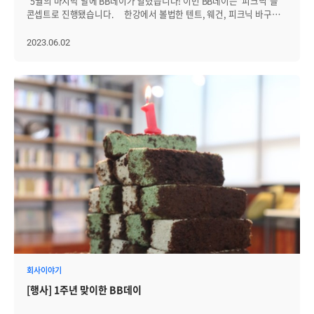
5월의 마지막 날에 BB데이가 열렸습니다! 이번 BB데이는 '피크닉'을
콘셉트로 진행됐습니다. 한강에서 볼법한 텐트, 웨건, 피크닉 바구니,
테이블 등이 브레인즈에 채워졌는데요. 음식 역시 피크닉에 맞춰
바베큐와 과일, 치즈, 와인 등으로 준비했습니다. 8층 라운지에 일찍
2023.06.02
올라온 브레인저들이 역대급이라는 입소문을 내며...... 많은
브레인저들이 함께했습니다! 이번에도 빠짐없이 신규 입사자들이
참석해, 타 부서 브레인저들과 교류하며 뜻깊은 시간을 보냈습니다.
브레인저들의 소통 창구로 자리잡은 BB데이! 다음 달에 또 새로운
모습으로 찾아오겠습니다.
회사이야기
[행사] 1주년 맞이한 BB데이