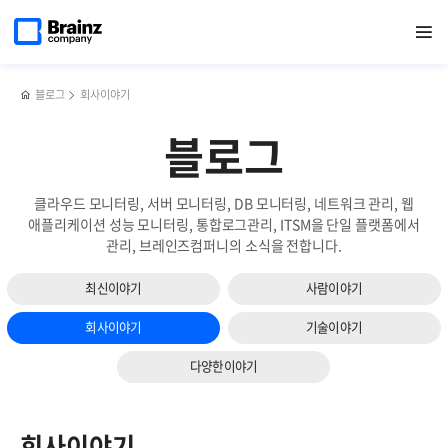
메인
검색
반복영역
페이지로
열기
건너뛰기
이동
블로그
회사이야기
블로그
클라우드 모니터링, 서버 모니터링, DB 모니터링, 네트워크 관리, 웹
애플리케이션 성능 모니터링, 통합로그관리, ITSM을 단일 플랫폼에서
관리, 브레인즈컴퍼니의 소식을 전합니다.
최신이야기
사람이야기
회사이야기
기술이야기
다양한이야기
회사이야기