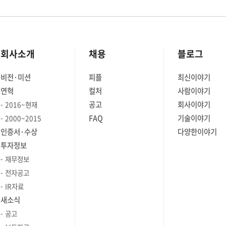
회사소개
채용
블로그
비전·미션
피플
최신이야기
연혁
컬처
사람이야기
공고
회사이야기
2016~현재
FAQ
기술이야기
2000~2015
인증서·수상
다양한이야기
투자정보
재무정보
전자공고
IR자료
새소식
공고