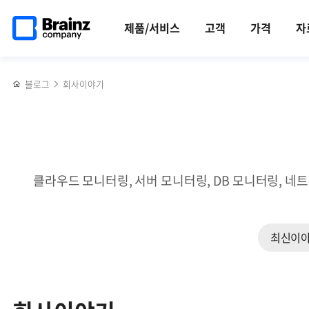
검색
메인
반복영역
페이지로
건너뛰기
제품/서비스
고객
가격
자
이동
블로그
회사이야기
클라우드 모니터링, 서버 모니터링, DB 모니터링, 네
최신이