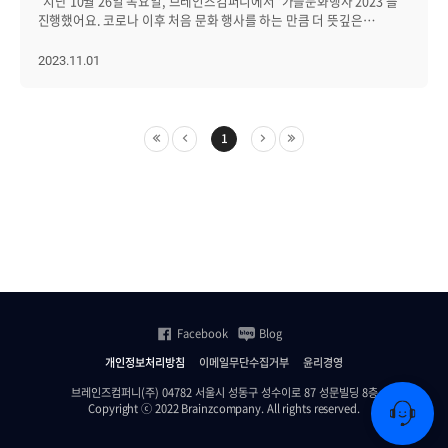
지난 10월 26일 목요일, 브레인즈컴퍼니에서 ‘가을문화행사 2023’를
진행했어요. 코로나 이후 처음 문화 행사를 하는 만큼 더 뜻깊은
시간이었는데요. 이번 행사가 더 특별한 이유는! 브레인저뿐만 아니라,
가족과 지인들을 초대해 함께 식사를 하고 문화 체험을 할 수 있었다는
2023.11.01
점이었어요. 자회사인 에이프리카 임직원, 가족 지인분들도 함께
했답니다. 소중한 사람들과 함께해서 더 의미 있었던 가을문화행사
2023. 그 후기를 바로 들려드릴게요! 두근두근 선물 증정 준비?
지인을 초대한 임직원분들에 한하여 선물도 준비했어요! 그저
1
브레인저와 함께하는 소중한 분들과 더 뜻깊은 시간이 되기 바랐어요.
브레인즈는 맛집에도 진심이니까? 가을 문화의 밤을 제대로 즐기기
위해, 우선 배를 채워 줄게요. 식당 장소는 종로 맛집 A. 부부식당(개인
참석팀) B. 도토리편백(가족 및 지인팀)으로 나누어 식사했답니다!
부드러운 편백찜 고기와 양념이 맛있었던 떡볶이, 아기자기하고 독특한
메뉴들이 매력적이었던 음식까지! 참석한 임직원분들과 가족,
지인분들께서 좋은 식사였다고 피드백까지 주셨어요(뿌듯). 연극
관람으로 눈을 즐겁게? 배를 든든히 채웠다면, 눈에도 재미를
채워줄게요! 이번 문화 행사는 ‘쉬어 매드니스’ 연극을 관람했어요.
연극 내용은 살인범이 정해져 있는 것이 아닌, 관객들의 찬반 의견을
Facebook
Blog
통해 범인으로 지목하는 전개로 이어갔는데요. 흥미로운 점은 스포
방지를 위해 범인이 연극마다 달라진다고! 이처럼 배우분들께서
개인정보처리방침
이메일무단수집거부
윤리경영
관객분들과 중간중간 소통하며 진행하는 ‘관객 참여형’ 연극이라
브레인즈컴퍼니(주) 04782 서울시 성동구 성수이로 87 성문빌딩 8층
재미있었답니다. 무엇보다 소중한 사람들과 함께 관람하니 더
Copyright ⓒ 2022 Brainzcompany. All rights reserved.
즐거웠어요. 브레인저 85%가 만족한 문화 행사? 모든 일정이 끝나고
참석한 임직원분들 대상으로 설문조사를 받았는데요. 무려 참석한