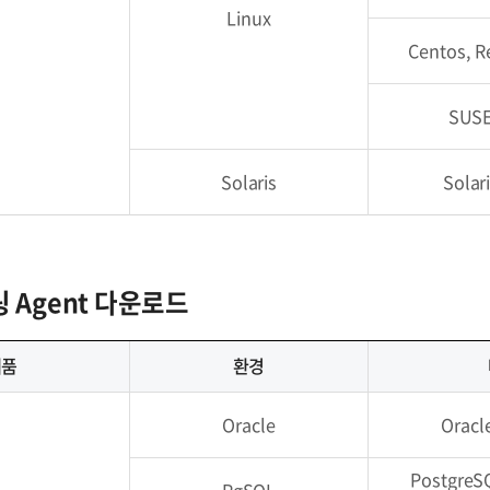
Linux
Centos, 
SUSE
Solaris
Solar
 Agent 다운로드
제품
환경
Oracle
Oracl
PostgreS
PgSQL