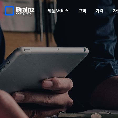
메인
반복영역
페이지로
건너뛰기
제품/서비스
고객
가격
자
이동