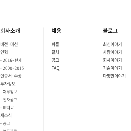
회사소개
채용
블로그
비전·미션
피플
최신이야기
연혁
컬처
사람이야기
공고
회사이야기
2016~현재
FAQ
기술이야기
2000~2015
인증서·수상
다양한이야기
투자정보
재무정보
전자공고
IR자료
새소식
공고
보도자료