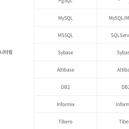
MySQL
MySQL/M
MSSQL
SQLServ
모니터링
Sybase
Syba
Altibase
Alti
DB2
DB
Informix
Infor
Tibero
Tibe