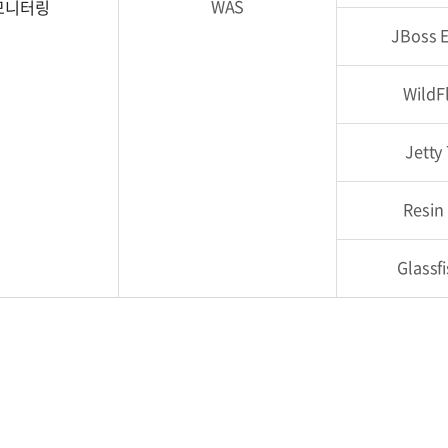
WAS
 모니터링
JBoss 
WildF
Jetty
Resin
Glassf