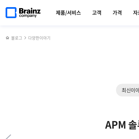
메인
반복영역
트래픽
페이스북
트위터
링크드인
블로그
Zenius
페이지로
건너뛰기
관리
공유하기
공유하기
공유하기
공유하기
EMS
제품/서비스
고객
가격
자
이동
솔루션,
솔루션으로
Zenius
IT
TMS의
인프라를
블로그
다양한이야기
주요기능과
통합
특장점
모니터링
해야하는
4가지
이유
최신이
APM 