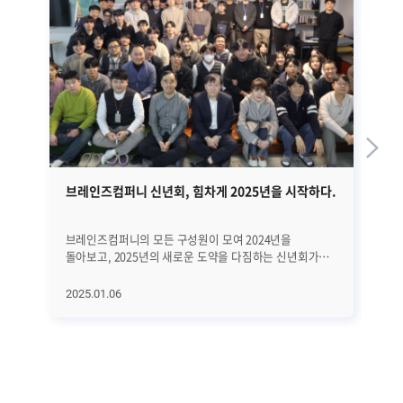
브레인즈컴퍼니 신년회, 힘차게 2025년을 시작하다.
업
브레인즈컴퍼니의 모든 구성원이 모여 2024년을
브
돌아보고, 2025년의 새로운 도약을 다짐하는 신년회가
업계
지난 2일 진행됐습니다. 각 본부별 회고 및 계획 발표,
역
CEO의 총평, 장기근속자 및 우수 구성원 시상과 승진자
개
2025.01.06
20
발표 순으로 진행된 '2025년 신년회'를 지금부터 자세히
자
돌아보겠습니다. 각 본부별 발표의 시간 전략사업본부
프
서은숙 님의 발표로 2025년 신년회가 본격적으로
----
시작됐습니다. 은숙 님은 2024년을 돌아보며 "지난해는
Q
Zenius EMS가 가지고 있는 기본적인 경쟁력에 Zenius
호진
K8s, AI가 더해지면서 의미 있는 성과를 거둘 수 있었다.
인