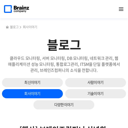
다음
메인
반복영역
쿠버네티스와
페이스북
트위터
링크드인
블로그
테라폼
페이지로
열기
건너뛰기
이동
Helm
공유하기
공유하기
공유하기
공유하기
(Terraform)
슬라이드
등
의
보기
CNCF의
모든
주요
것,
블로그
회사이야기
프로젝트
그리고
AWS
블로그
EC2
생성하기
클라우드 모니터링, 서버 모니터링, DB 모니터링, 네트워크 관리, 웹
애플리케이션 성능 모니터링, 통합로그관리, ITSM을 단일 플랫폼에서
관리, 브레인즈컴퍼니의 소식을 전합니다.
최신이야기
사람이야기
회사이야기
기술이야기
다양한이야기