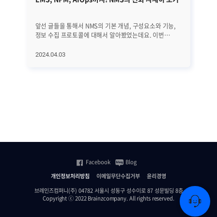
앞선 글들을 통해서 NMS의 기본 개념, 구성요소와 기능,
지난
정보 수집 프로토콜에 대해서 알아봤었는데요. 이번
관리
글에서는 NMS의 역사와 진화 과정, 그리고 최근 트렌드에
여기
대해서 자세히 알아보겠습니다. EMS, NPM, 그리고
약자
2024.04.03
20
AIOps에 이르기까지 네트워크의 빠른 변화에 발맞추어
불
진화하고 있는 NMS에 대해서 하나씩 하나씩
신
살펴보겠습니다. ㅣNMS의 역사와 진화 과정 우선 NMS의
필요
전반적인 역사와 진화 과정을 살펴보겠습니다. [1] 초기
Po
단계 (1980년대 이전) 초기에는 네트워크 관리가
유선
수동적이었습니다. 네트워크 운영자들은 네트워크를
구성
모니터링하고 문제를 해결하기 위해 로그 파일을 수동으로
꼭
분석하고 감독했습니다. [2] SNMP의 등장 (1988년)
무
SNMP(Simple Network Management Protocol)의
│무선 
등장으로 네트워크 장비에서 데이터를 수집하고 이를 중앙
공
집중식으로 관리하는 표준 프로토콜을 통해 네트워크
차
Facebook
Blog
관리자들이 네트워크 장비의 상태를 실시간으로
자
모니터링하고 제어할 수 있게 됐습니다. [3] 네트워크 관리
가
개인정보처리방침
이메일무단수집거부
윤리경영
플랫폼의 출현 (1990년대 중후반) 1990년대 후반부에는
있
상용 및 오픈 소스 기반의 통합된 네트워크 관리 플랫폼이
있습니다. 가용성 
브레인즈컴퍼니(주) 04782 서울시 성동구 성수이로 87 성문빌딩 8층
Copyright ⓒ 2022 Brainzcompany. All rights reserved.
등장했습니다. 이러한 플랫폼들은 다양한 네트워크 장비와
무
프로토콜을 지원하고, 시각화된 대시보드와 경고 기능
대