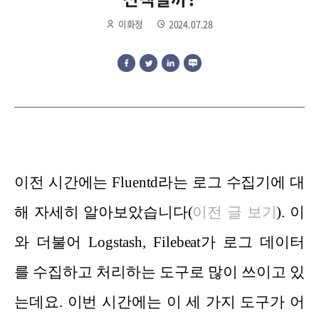
이화정
2024.07.28
이전 시간에는
Fluentd
라는 로그 수집
기에 대
해
자세히
알
아보았습니다
(
이
전 글
보기
).
이
와
더
불어
Logstash, Filebeat가
로
그 데
이
터
를 수집하고 처리하
는 도
구로
많이 쓰이고 있
는데요. 이번 시간에는
이 세 가지
도구
가 어