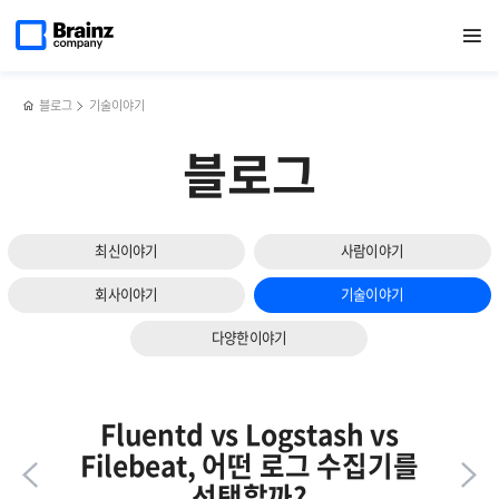
다음
메인
반복영역
로그
페이스북
트위터
링크드인
블로그
CMS로
페이지로
열기
건너뛰기
이동
수집기
공유하기
공유하기
공유하기
공유하기
클라우드
슬라이드
Fluentd에
서비스
보기
대해
효율적으로
알아야
관리하는
블로그
기술이야기
할
3가지
5가지!
방법
블로그
최신이야기
사람이야기
회사이야기
기술이야기
다양한이야기
Fluentd vs Logstash vs
Filebeat, 어떤 로그 수집기를
선택할까?