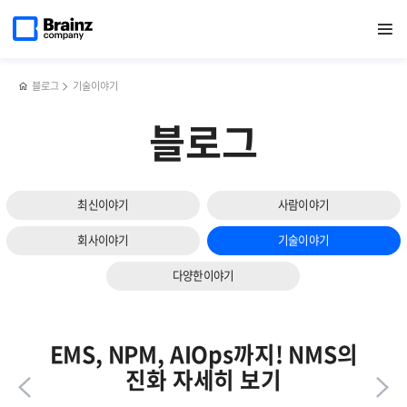
다음
메인
반복영역
지속적인
페이스북
트위터
링크드인
블로그
쿠버네티스
페이지로
열기
건너뛰기
이동
성과를
공유하기
공유하기
공유하기
공유하기
(K8s)
슬라이드
내기
모니터링에서
보기
위한
가장
첫걸음,
중요한
블로그
기술이야기
'이것'부터
두
관리
가지?!
블로그
하라?!
최신이야기
사람이야기
회사이야기
기술이야기
다양한이야기
EMS, NPM, AIOps까지! NMS의
진화 자세히 보기