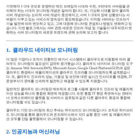
기껏해야
1~2
대 규모로 운영하던 메인 프레임의 시대와 수천
,
수만대의 서버팜을 관
리해야 하는 시대의 모니터링 개념은 달라야 합니다
.
또
,
가상화 시대를 맞아 물리적
서버 개념보다는 논리적 서버 개념이 중요해지고
,
서버
1~2
대의 장애 상황보다는 서
버팜이 이루고 있는 서비스의 영속성이 중요해졌습니다
.
이처럼 서버라는 인프라가
기술 발전에 따라 변모하고 있고
, 그
에 대응해 모니터링 콘셉트나 방법도 변화하고 있
습니다
.
이번 블로그에서는 서버 관련 새로운 인프라 개념 및 기술들이 대두되면서 변
화하는 서버 모니터링의 새로운 트렌드에 관해 논의해 보고자 합니다
.
1.
클라우드 네이티브 모니터링
더 많은 기업이나 조직이 전통적인 레거시 시스템에서 클라우드로 이동함에 따라 클
라우드 모니터링의 필요성이 급격히 증가했습니다
.
클라우드 네이티브 모니터링 도구
는
Amazon Web Services(AWS), Microsoft Azure, Google Cloud Platform(GCP)
과 같은
클라우드 환경에서 애플리케이션과 클라우드 인프라를 모니터링하도록 설계됐습니
다
.
또
,
클라우드 인프라의 성능
,
가용성 및 보안에 대한 실시간 인사이트를 제공해
, IT
운영부서가 문제를 신속하게 발견하고 해결할 수 있도록 지원합니다
.
일반적인 클라우드 모니터링은 메트릭과 로그를 사용해 클라우드 인프라 및 애플리케
이션 성능을 하나의 통합된 화면에 제공합니다
.
또한 통합
IT
환경 측면에서는 컨테이
너 오케스트레이션 플랫폼 및 서버리스 컴퓨팅과 같은 다른 클라우드 환경과 통합해
모니터링할 수도 있습니다
.
클라우드 기반 모니터링의 최신 추세는 하이브리드 모니터링입니다
.
조직은 하이브리
드 모니터링을 통해 클라우드와 온프레미스에서 각각 실행 중인 서버 및 애플리케이
션 모두를 단일 플랫폼에서 모니터링할 수 있습니다
.
2.
인공지능과 머신러닝