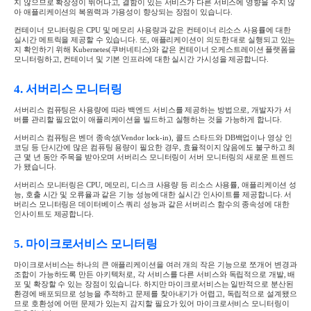
지 않으므로 확장성이 뛰어나고
,
결함이 있는 서비스가 다른 서비스에 영향을 주지 않
아 애플리케이션의 복원력과 가용성이 향상되는 장점이 있습니다
.
컨테이너 모니터링은
CPU
및 메모리 사용량과 같은 컨테이너 리소스 사용률에 대한
실시간 메트릭을 제공할 수 있습니다
.
또
,
애플리케이션이 의도한 대로 실행되고 있는
지 확인하기 위해
Kubernetes(
쿠버네티스
)
와 같은 컨테이너 오케스트레이션 플랫폼을
모니터링하고
,
컨테이너 및 기본 인프라에 대한 실시간 가시성을 제공합니다
.
4.
서버리스 모니터링
서버리스 컴퓨팅은 사용량에 따라 백엔드 서비스를 제공하는 방법으로
,
개발자가 서
버를 관리할 필요없이 애플리케이션을 빌드하고 실행하는 것을 가능하게 합니다
.
서버리스 컴퓨팅은 벤더 종속성
(Vendor lock-in),
콜드 스타드와
DB
백업이나 영상 인
코딩 등 단시간에 많은 컴퓨팅 용량이 필요한 경우
,
효율적이지 않음에도 불구하고 최
근 몇 년 동안 주목을 받아오며 서버리스 모니터링이 서버 모니터링의 새로운 트렌드
가 됐습니다
.
서버리스 모니터링은
CPU,
메모리
,
디스크 사용량 등 리소스 사용률
,
애플리케이션 성
능
,
호출 시간 및 오류율과 같은 기능 성능에 대한 실시간 인사이트를 제공합니다
.
서
버리스 모니터링은 데이터베이스 쿼리 성능과 같은 서버리스 함수의 종속성에 대한
인사이트도 제공합니다
.
5.
마이크로서비스 모니터링
마이크로서비스는 하나의 큰 애플리케이션을 여러 개의 작은 기능으로 쪼개어 변경과
조합이 가능하도록 만든 아키텍처로
,
각 서비스를 다른 서비스와 독립적으로 개발
,
배
포 및 확장할 수 있는 장점이 있습니다
.
하지만 마이크로서비스는 일반적으로 분산된
환경에 배포되므로 성능을 추적하고 문제를 찾아내기가 어렵고
,
독립적으로 설계됐으
므로 호환성에 어떤 문제가 있는지 감지할 필요가 있어 마이크로서비스 모니터링이