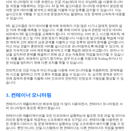
서버 모니터링의 또 다른 트렌드는 인공 지능
(AI)
과 머신 러닝
(ML)
을 사용해 모니터
링 과정을 자동화하는 것입니다
. AI
및
ML
알고리즘은 모니터링 과정에서 생성된 방
대한 양의 데이터를 분석하고 패턴을 식별해 이상 징후를 감지할 수 있습니다
.
이는
실시간으로 수행될 수 있으므로 운영관리자는 발생하는 모든 문제에 신속하게 대응할
수 있습니다
.
ML
알고리즘은 과거 데이터를 분석해 트래픽이 가장 많은 시기나 잠재적 장애와 같
은 미래 추세를 예측할 수 있습니다
.
이를 위해 서버의 성능과 관련된 대규모 데이터
세트에서
ML
알고리즘을 교육해야 합니다
.
이 데이터는 서버 로그
,
시스템 메트릭
,
애
플리케이션 로그 및 기타 관련 정보가 해당됩니다
.
다음으로 알고리즘을 학습해 다양
한 메트릭 간의 패턴과 상관 관계를 식별하고 이상 징후와 잠재적 문제를 감지합니다
.
머신 러닝 모델이 훈련되면 서버를 실시간으로 모니터링하도록 배포할 수 있으며
,
모
델은 지속적으로 서버 메트릭을 분석하고 이를 학습한 패턴과 비교합니다
.
편차나 이
상을 감지하면 문제를 해결하기 위해 경고 또는 자동화된 작업을 트리거할 수 있습니
다
.
예를 들어
,
트래픽이 갑자기 증가하는 경우 리소스를 자동으로
Scaling
하거나 다
운 타임을 방지하기 위해 다른 조치를 취할 수 있습니다
.
전반적으로 인공 지능과 머신 러닝을 사용해 서버 모니터링을 자동화하면
,
문제해결
에 시간을 절약하고 인적 오류의 위험을 줄일 수 있습니다
.
또
,
심각한 문제로 번지기
전에 잠재적 문제를 식별해 서버 인프라의 전반적인 안정성과 가용성을 향상할 수 있
습니다
.
3.
컨테이너 모니터링
컨테이너가 애플리케이션 배포에 점점 더 많이 사용되면서
,
컨테이너 모니터링은 서
버 모니터링의 중요한 측면이 됐습니다
.
컨테이너란 애플리케이션을 모든 인프라에서 실행하는데 필요한 모든 파일 및 라이브
러리와 함께 번들로 제공하는 소프트웨어 배포 도구입니다
.
컨테이너를 사용하면 모
든 유형의 디바이스 및 운영 체제에서 실행되는 단일 소프트웨어 패키지를 만들 수 있
습니다
.
뿐만 아니라
,
단일 시스템에서 한 컨테이너는 다른 컨테이너의 작업을 방해하