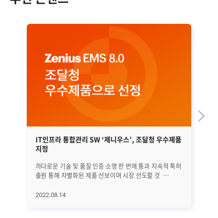
IT인프라 통합관리 SW ‘제니우스’, 조달청 우수제품
네
지정
보
까다로운 기술 및 품질 인증 소명 한 번에 통과 지속적 특허
최
출원 통해 차별화된 제품 선보이며 시장 선도할 것
Io
브레인즈컴퍼니는 자사 IT 인프라 통합관리
기
소프트웨어 ‘제니우스(Zenius) EMS v8.0’이 조달청
변
2022.08.14
20
우수제품으로 선정됐다고 11일 밝혔다. 조달청 우수제품
수준
지정제도는 조달물자의 품질향상을 위해 중소벤〮처
분석