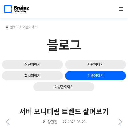
다음
메인
반복영역
Monitoring
페이스북
트위터
링크드인
블로그
[행사]
페이지로
열기
건너뛰기
이동
vs
공유하기
공유하기
공유하기
공유하기
2023년
슬라이드
Observability,
3월
보기
모니터링과
BB데이
옵저버빌리티
블로그
기술이야기
이해하기
블로그
최신이야기
사람이야기
회사이야기
기술이야기
다양한이야기
서버 모니터링 트렌드 살펴보기
양관진
2023.03.29