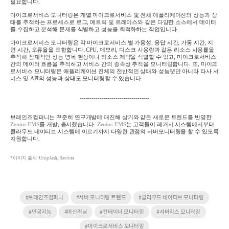
필요합니다
.
마이크로서비스 모니터링은 개별 마이크로서비스 및 전체 애플리케이션의 성능과 상
태를 추적하는 프로세스로 로그
,
메트릭 및 트레이스와 같은 다양한 소스에서 데이터
를 수집하고 분석해 문제를 식별하고 성능을 최적화하는 작업입니다
.
마이크로서비스 모니터링은 각 마이크로서비스 별 가용성
,
응답 시간
,
가동 시간
,
지
연 시간
,
오류율을 포함합니다
. CPU,
메모리
,
디스크 사용량과 같은 리소스 사용률을
추적해 잠재적인 성능 병목 현상이나 리소스 제약을 식별할 수 있고
,
마이크로서비스
간의 데이터 흐름을 추적하고 서비스 간의 종속성 추적을 모니터링합니다
.
또
,
마이크
로서비스 모니터링은 애플리케이션 전체의 전반적인 상태와 성능뿐만 아니라 타사 서
비스 및
API
의 성능과 상태도 모니터링할 수 있습니다
.
-----------------------------------
브레인즈컴퍼니는 꾸준히 연구개발에 매진해 상기와 같은 새로운 트렌드를 반영한
Zenius-EMS
를 개발
,
출시했습니다
.
Zenius-EMS
는
고객들이 레거시 시스템에서부터
클라우드 네이티브 시스템에 이르기까지 다양한 관점의 서버모니터링을 할 수 있도록
지원합니다
.
*이미지 출처: Unsplash, flaction
#브레인즈컴퍼니
#서버 모니터링 트렌드
#클라우드 네이티브 모니터링
#인공지능
#머신러닝
#컨테이너 모니터링
#서버리스 모니터링
#마이크로서비스 모니터링