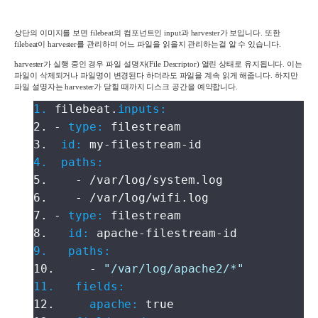
상단의 이미지를 보면
filebeat
의 컴포넌트인
input
과
harvester
가 보입니다
.
또한
filebeat
이
harvester
를 관리하며 어느 파일을 읽을지 관리하는걸 알 수 있습니다
.
harvester
가 실행 중인 경우 파일 설명자
(File Descriptor)
열린 상태로 유지됩니다
.
이는
파일이 삭제되거나 파일명이 변경된다 하더라도 파일을 계속 읽게 해줍니다
.
하지만
파일 설명자는
harvester
가 닫힐 때까지 디스크 공간을 예약합니다
.
1.
filebeat.
inputs:
2. -
type:
filestream
3.
id:
my-filestream-id
4. paths:
5. - /var/log/system.log
6. - /var/log/wifi.log
7. -
type:
filestream
8.
id:
apache-filestream-id
9. paths:
10. -
"/var/log/apache2/*"
11. fields:
12.
apache:
true