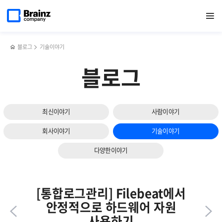
다음
메인
반복영역
통합로그관리가
페이스북
트위터
링크드인
블로그
[행사]
페이지로
열기
건너뛰기
이동
필요한
공유하기
공유하기
공유하기
공유하기
CEO가
슬라이드
3가지
쏜다!
보기
이유
블로그
기술이야기
블로그
최신이야기
사람이야기
회사이야기
기술이야기
다양한이야기
[통합로그관리] Filebeat에서
안정적으로 하드웨어 자원
사용하기