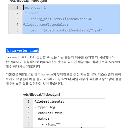
4. harvester_limit
harvester
의 수가
OS
가 감당할 수 있는 파일 핸들러 개수를 초과할 때 사용합니다
.
한
input
마다 설정되므로
inputs
이
5
개 선언돼 있으면 해당
input
컴퍼넌트의
harvester
개수 최대치는
5
개입니다
.
기본값은
0
인데
, 0
일 경우
harvester
가 무제한으로 생성 가능합니다
.
리소스 관리 최적
화에도 유용한데 예를 들어
, input1
이
input2
보다 파일 개수가
3
배 많고 중요성이 높을
때
3
배 높은 값을 설정하는 것이 좋습니다
.