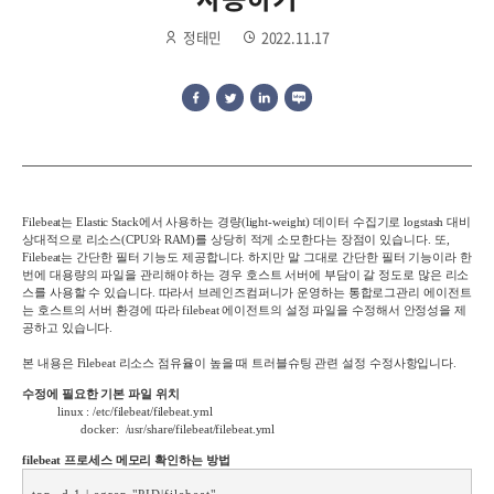
정태민
2022.11.17
Filebeat
는
Elastic Stack
에서 사용하는 경량
(light-weight)
데이터 수집기로
logstash
대비
상대적으로 리소스
(CPU
와
RAM)
를 상당히 적게 소모한다는 장점이 있습니다
.
또
,
Filebeat
는 간단한 필터 기능도 제공합니다
.
하지만 말 그대로 간단한 필터 기능이라 한
번에 대용량의 파일을 관리해야 하는 경우 호스트 서버에 부담이 갈 정도로 많은 리소
스를 사용할 수 있습니다
.
따라서 브레인즈컴퍼니가 운영하는 통합로그관리 에이전트
는 호스트의 서버 환경에 따라
filebeat
에이전트의 설정 파일을 수정해서 안정성을 제
공하고 있습니다
.
본 내용은
Filebeat
리소스 점유율이 높을 때 트러블슈팅 관련 설정 수정사항입니다
.
수정에 필요한 기본 파일 위치
linux : /etc/filebeat/filebeat.yml
docker:
/usr/share/filebeat/filebeat.yml
filebeat
프로세스 메모리 확인하는 방법