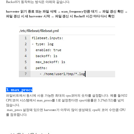
Backoff
가 동작하는 방식은 아래와 같습니다
.
harvester
읽기
종료
또는
파일
삭제
→
scan_frequency
만큼
대기
→
파일
갱신
확인
→
파일 갱신 시
새
harvester
시작
→
파일
갱신
시
Backoff
시간
마다
다시
확인
3. max_procs
파일
비트에서 동시에 사용 가능한 최대의
cpu
코어의 숫자를 설정합니다
.
예를 들어
32
CPU
코어 시스템에서
max_procs
를
1
로 설정한다면
cpu
사용률은
3.2%(1/32)
를 넘지
않습니다
.
max_procs
설정돼 있으면
harvester
가 아무리 많이 생성돼도
cpu
의 코어 수만큼
CPU
를 점유합니다
.