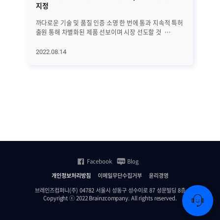
지정
보
까다로운 기술 및 품질 인증 소명 한 번에 통과 지속적 특허
최
출원 통해 차별화된 제품 선보이며 시장 선도할 것
Io
브레인즈컴퍼니는 자사 IT 인프라 통합관리
기
소프트웨어 ‘제니우스(Zenius) EMS v8.0’이 조달청
변
2022.08.14
20
우수제품으로 선정됐다고 11일 밝혔다. 조달청 우수제품
수준
지정제도는 조달물자의 품질향상을 위해 중소벤〮처
분석
기업이 생산한 제품 중 기술 및 품질이 우수한 제품을
제
대상으로 엄정한 평가를 통해 우수제품으로 지정하는
부각되고 
제도다. 조달청 우수제품으로 지정되면 수요기관에 수의
네
계약 등을 통해 우선 공급할 수 있게 된다. ‘제니우스
고
(Zenius) EMS v8.0’은 까다로운 심사절차를 한 번에
제
통과했다. ‘대용량 원천데이터로부터 써머리값을 결정하는
Ze
방법 및 서버’에 관한 특허로 기술 인증을, GS(Good
자세히
Software) 인증 1등급으로 품질 인증을 받았다. 이번
Ze
우수제품으로 지정된 ‘제니우스(Zenius) EMS v8.0’은
Ze
Facebook
Blog
서버, 네트워크, DBMS, Web Application, IoT, 클라우드
설
등 다양한 이기종 IT 인프라를 통합해 모니터링하고
제공
개인정보처리방침
이메일무단수집거부
윤리경영
관리하는 소프트웨어다. IT 인프라 상태를 실시간으로
상
모니터링하고 장애 발생을 예방하며, 장애 발생 시에는
상
브레인즈컴퍼니(주) 04782 서울시 성동구 성수이로 87 성문빌딩 8층
Copyright ⓒ 2022 Brainzcompany. All rights reserved.
즉각적 통보로 원인을 분석해 종합적인 모니터링 기능을
상
제공한다. 특히 제니우스는 순수 솔루션 매출액 기준
신속
국내 1위 제품으로, APM 및 로그매니저 등 특화 솔루션을
To