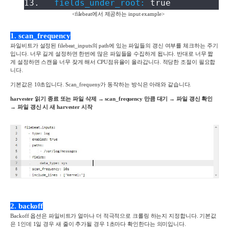
13.
fields_under_root:
true
<filebeat
에서 제공하는
input example>
1. scan_frequency
파일비트가 설정된
filebeat_inputs
의
path
에 있는 파일들의 갱신 여부를 체크하는 주기
입니다
.
너무 길게 설정하면 한번에 많은 파일들을 수집하게 됩니다
.
반대로 너무 짧
게 설정하면 스캔을 너무 잦게 해서
CPU
점유율이 올라갑니다
.
적당한 조절이 필요합
니다
.
기본값은
10
초입니다
.
Scan_frequeny
가 동작하는 방식은 아래와 같습니다
.
harvester
읽기
종료
또는
파일
삭제
→
scan_frequency
만큼
대기
→
파일
갱신
확인
→
파일
갱신
시
새
harvester
시작
2. backoff
Backoff
옵션은 파일비트가 얼마나 더 적극적으로 크롤링 하는지 지정합니다
.
기본값
은
1
인데
1
일 경우 새 줄이 추가될 경우
1
초마다 확인한다는 의미입니다
.