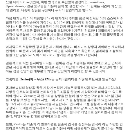
요한 데이터가 무엇인지
,
어떤 방식으로 수집할지 결정하고
Prometheus,
OpenTelemetry
같은 도구들을 이용해 설치 및 설정합니다
.
이 단계는 시간이 가장 오
래 걸리고
,
나중에 잘못된 구성이나 누락이 발견되기도 합니다
.
다음 단계는 데이터 저장입니다
.
이 단계에서 주의할 점은 예전처럼 여러 소스에서 수
집한 데이터를 단순하게 저장하는 것이 아니라
,
전체적인 관점에서 어떤 이벤트가 일
어나는지를 추적이 가능하도록 데이터 간의 연결과 선후 관계를 설정하는 것입니다
.
어려운 점은 새로운 클라우드 기술을 도입하거나 기존의 인프라나 애플리케이션에서
변경이 발생할 때마다 데이터를 계속해서 정리를 해야 하는데
,
이를 위해 플랫폼을 지
속적으로 수정하고 구성을 추가해야 한다는 것입니다
.
마지막으로 부정확한 경고들은 제거해야 합니다
.
비즈니스 상황과 데이터는 계속해서
변화하기 때문에 이에 맞게 베이스 라인을 지속적으로 확인하고
,
임계치를 조정해서
불필요한 알람이나 노이즈 데이터가 생기는 것을 방지해야 합니다
.
결론적으로 직접 옵저버빌리티를 구현하는 것은 처음에는 쉬워 보여도 고급 인력과
많은 시간을 확보해야 하며
,
별개로 시간이 지남에 따라서 효율성과 확장성이 떨어진
다는 점을 감안하면 대부분의 기업은 감당하기 어렵다고 할 수 있습니다
.
그렇다면
,
Zenius(제니우스) EMS
는 옵저버빌리티를 어떻게 확보하고 있을까요
?
옵저버빌리티 향상을 위한 가장 기본적인 기능은 토폴로지맵 또는 대시보드입니다
.
다양한 인프라의 물리적 논리적 연결구조들을 한 눈에 시각적으로 파악할 수 있도록
해야 합니다
. Zenius
는 각 인프라별 상황을 한 눈에 볼 수 있는 오버뷰와 시스템 전체
를 조망할 수 있는 토폴로지맵
,
그리고 서비스 별 상황들을 감시할 수 있는 대시보드
등 크게 세가지의 뷰어
(Viewer)
를 제공합니다
.
인프라의 구성 상황에 따라 다층적으로
구성되어 고객들이 인프라에서 일어나는 상황을 즉각 알 수 있도록 해 줍니다
.
이러한
뷰어들은 기존
‘
모니터링
’
의 개념에서
‘
옵저버빌리티
’
개념으로 진화화면서 좀 더 다
층적
,
다양화되는 형태로 진화하고 있습니다
.
또한
, Zenius
는 기존의 각 인프라별로 단순히 감시를 설정하는 방식이 아닌 다양한 인
프라로부터의 로그와 메트릭 정보를 이용해 어떤 상관관계가 있는지 분석하는
‘
복합