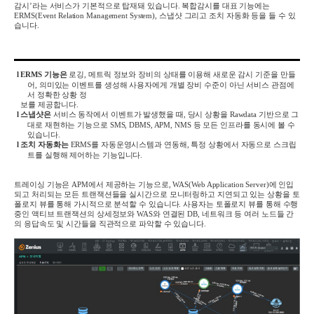
감시
’
라는 서비스가 기본적으로 탑재돼 있습니다
.
복합감시를 대표 기능에는
ERMS(Event Relation Management System),
스냅샷 그리고 조치 자동화 등을 들 수 있
습니다
.
l
ERMS
기능은
로깅
,
메트릭 정보와 장비의 상태를 이용해 새로운 감시 기준을 만들
어
,
의미있는 이벤트를 생성해 사용자에게 개별 장비 수준이 아닌 서비스 관점에
서 정확한 상황 정
보를 제공합니다
.
l
스냅샷은
서비스 동작에서 이벤트가 발생했을 때
,
당시 상황을
Rawdata
기반으로 그
대로 재현하는 기능으로
SMS, DBMS, APM, NMS
등 모든 인프라를 동시에 볼 수
있습니다
.
l
조치 자동화는
ERMS
를 자동운영시스템과 연동해
,
특정 상황에서 자동으로 스크립
트를 실행해 제어하는 기능입니다
.
트레이싱 기능은
APM
에서 제공하는 기능으로
, WAS(Web Application Server)
에 인입
되고 처리되는 모든 트랜잭션들을 실시간으로 모니터링하고 지연되고 있는 상황을 토
폴로지 뷰를 통해 가시적으로 분석할 수 있습니다
.
사용자는 토폴로지 뷰를 통해 수행
중인 액티브 트랜잭션의 상세정보와
WAS
와 연결된
DB,
네트워크 등 여러 노드들 간
의 응답속도 및 시간들을 직관적으로 파악할 수 있습니다
.