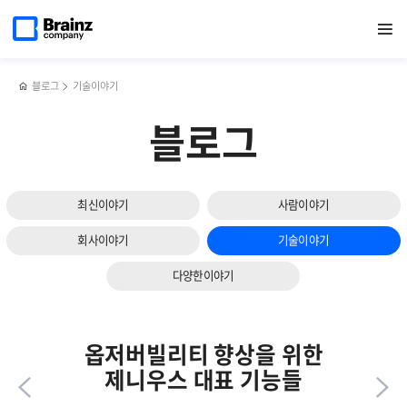
다음
메인
반복영역
옵저버빌리티
페이스북
트위터
링크드인
블로그
[행사]
페이지로
열기
건너뛰기
이동
확보를
공유하기
공유하기
공유하기
공유하기
1주년
슬라이드
위한
맞이한
보기
대표
BB데이
정보
블로그
기술이야기
소스
3가지
블로그
최신이야기
사람이야기
회사이야기
기술이야기
다양한이야기
옵저버빌리티 향상을 위한
제니우스 대표 기능들