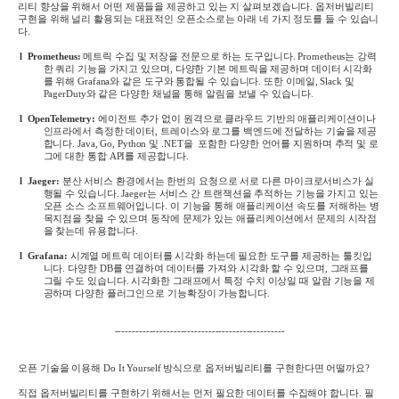
리티 향상을 위해서 어떤 제품들을 제공하고 있는 지 살펴보겠습니다
.
옵저버빌리티
구현을 위해 널리 활용되는 대표적인 오픈소스로는 아래 네 가지 정도를 들 수 있습니
다
.
l
Prometheus:
메트릭 수집 및 저장을 전문으로 하는 도구입니다
. Prometheus
는 강력
한 쿼리 기능을 가지고 있으며
,
다양한 기본 메트릭을 제공하며 데이터 시각화
를 위해
Grafana
와 같은 도구와 통합될 수 있습니다
.
또한 이메일
, Slack
및
PagerDuty
와 같은 다양한 채널을 통해 알림을 보낼 수 있습니다
.
l
OpenTelemetry:
에이전트 추가 없이 원격으로 클라우드 기반의 애플리케이션이나
인프라에서 측정한 데이터
,
트레이스와 로그를 백엔드에 전달하는 기술을 제공
합니다
. Java, Go, Python
및
.NET
을
포함한 다양한 언어를 지원하며 추적 및 로
그에 대한 통합
API
를 제공합니다
.
l
Jaeger:
분산 서비스 환경에서는 한번의 요청으로 서로 다른 마이크로서비스가 실
행될 수 있습니다
. Jaeger
는 서비스 간 트랜잭션을 추적하는 기능을 가지고 있는
오픈 소스 소프트웨어입니다
.
이 기능을 통해 애플리케이션 속도를 저해하는 병
목지점을 찾을 수 있으며 동작에 문제가 있는 애플리케이션에서 문제의 시작점
을 찾는데 유용합니다
.
l
Grafana:
시계열 메트릭 데이터를 시각화 하는데 필요한 도구를 제공하는 툴킷입
니다
.
다양한
DB
를 연결하여 데이터를 가져와 시각화 할 수 있으며
,
그래프를
그릴 수도 있습니다
.
시각화한 그래프에서 특정 수치 이상일 때 알람 기능을 제
공하며 다양한 플러그인으로 기능확장이 가능합니다
.
-------------------------------------------------
오픈 기술을 이용해
Do It Yourself
방식으로 옵저버빌리티를 구현한다면 어떨까요
?
직접 옵저버빌리티를 구현하기 위해서는 먼저 필요한 데이터를 수집해야 합니다
.
필