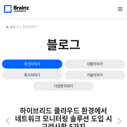
다음
메인
반복영역
효과적인
페이스북
트위터
링크드인
블로그
브레인즈컴퍼니,
페이지로
열기
건너뛰기
이동
쿠버네티스
공유하기
공유하기
공유하기
공유하기
2024
슬라이드
모니터링을
가을문화행사
보기
위한
후기
6가지
블로그
최신이야기
고려사항
블로그
최신이야기
사람이야기
회사이야기
기술이야기
다양한이야기
하이브리드 클라우드 환경에서
네트워크 모니터링 솔루션 도입 시
고려사항 5가지