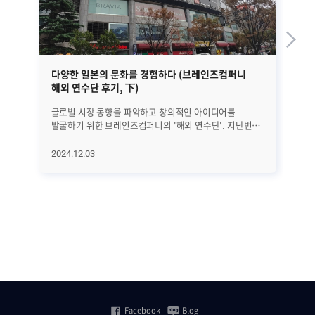
다양한 일본의 문화를 경험하다 (브레인즈컴퍼니
서
해외 연수단 후기, 下)
특
글로벌 시장 동향을 파악하고 창의적인 아이디어를
최
발굴하기 위한 브레인즈컴퍼니의 '해외 연수단'. 지난번
컨
소개해 드린 대로 올해는 일본으로 다녀왔는데요. 첫째 날
다
일본 최대 규모의 IT 전시회인 [Japan IT Week 2024]
단
2024.12.03
20
관람 이후, 두 개조로 나눠서 자유롭게 현지 문화를
발
체험하는 시간을 가졌습니다. 업무와 관련한 인사이트와
있
아이디어를 얻은 것뿐 아니라, 개인적으로도 재충전할 수
Ze
있었던 일정의 후기를 일본 연수단의 목소리를 통해 직접
시스
들어보겠습니다. 1조 후기: 이규영, 이지환, 이승현 님
같
10/24(목): 요쓰기 공원-아키하바라-도쿄 스카이트리-
활
신주쿠-신오쿠보 우선 숙소 근처에 있는 요쓰기 공원부터
모
방문했습니다. 요쓰기역에도 사진이 걸려있는 캡틴
현
츠바사가 요쓰기 공원에는 동상으로 세워진 것을 보며,
인프
애니메이션이 정말 발달한 나라라는 생각이 들었습니다.
모니
이후 일본의 용산이라고도 할 수 있는 아키하바라에
차
Facebook
Blog
들러서 전자제품과 피규어들을 살펴보았습니다. 숙소는
모니