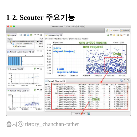
1-2. Scouter 주요기능
출처ⓒ tistory_chanchan-father