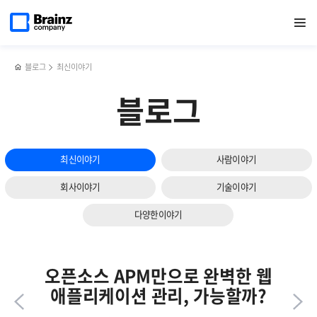
다음
메인
반복영역
좋은
페이스북
트위터
링크드인
블로그
로그
페이지로
열기
건너뛰기
이동
대시보드
공유하기
공유하기
공유하기
공유하기
수집기
슬라이드
(Dashboard)
Fluentd에
보기
설계를
대해
위한
알아야
블로그
최신이야기
4가지
할
핵심
5가지!
블로그
가이드
최신이야기
사람이야기
회사이야기
기술이야기
다양한이야기
오픈소스 APM만으로 완벽한 웹
애플리케이션 관리, 가능할까?