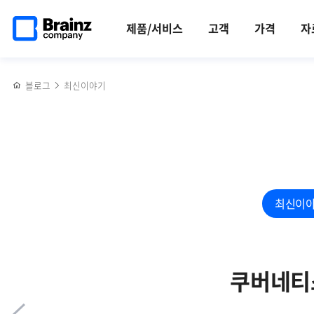
메인
반복영역
EMS,
페이스북
트위터
링크드인
블로그
금융권에서
페이지로
건너뛰기
NPM,
공유하기
공유하기
공유하기
공유하기
꾸준히
제품/서비스
고객
가격
자
이동
AIOps까지!
각광받는
NMS의
제니우스
진화
(Zenius)
블로그
최신이야기
자세히
보기
최신이
쿠버네티스