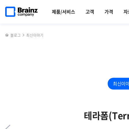
메인
반복영역
[행사]
페이스북
트위터
링크드인
블로그
제니우스
페이지로
건너뛰기
브레인즈컴퍼니
공유하기
공유하기
공유하기
공유하기
(Zenius),
제품/서비스
고객
가격
자
이동
신년회,
웰메이드
2023년을
드라마와
돌아보고
언론사에서도
블로그
최신이야기
2024년을
주목하다
내다보다
최신이
테라폼(Ter