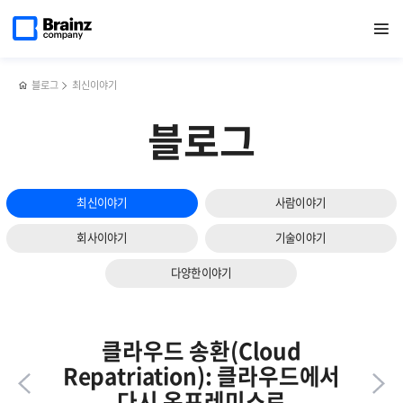
다음
메인
반복영역
제23기
페이스북
트위터
링크드인
블로그
[브행시]
페이지로
열기
건너뛰기
이동
정기주주총회
공유하기
공유하기
공유하기
공유하기
신규
슬라이드
개최
직원
보기
환영
&
블로그
최신이야기
부서
간
블로그
소통
최신이야기
사람이야기
회사이야기
기술이야기
다양한이야기
클라우드 송환(Cloud
Repatriation): 클라우드에서
다시 온프레미스로