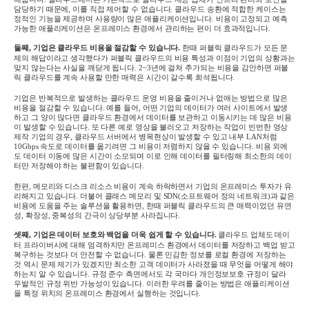
담당하기 때문에
,
이를 직접 제어할 수 없습니다
.
클라우드 송환에 적합한 케이스는
정적인 기능을 제공하며 사용량이 많은 애플리케이션입니다
.
비용이 고정되고 예측
가능한 애플리케이션은 온프레미스 환경에서 관리하는 편이 더 효과적입니다
.
둘째
,
기업은 클라우드 비용을 절감할 수 있습니다
.
한때 퍼블릭 클라우드가 모든 문
제의 해답이라고 생각했다가 퍼블릭 클라우드의 비용 특성과 이점이 기업의 상황과는
맞지 않는다는 사실을 깨닫게 됩니다
. 2~3
년에 걸쳐 추가되는 비용을 감안하면 퍼블
릭 클라우드를 계속 사용할 만한 매력은 시간이 갈수록 희석됩니다
.
기업은 반복적으로 발생하는 클라우드 운영 비용을 줄이거나 없애는 방법으로 많은
비용을 절감할 수 있습니다
.
예를 들어
,
어떤 기업의 데이터가 여러 사이트에서 발생
하고 그 양이 많다면 클라우드 환경에서 데이터를 보관하고 이동시키는 데 많은 비용
이 발생할 수 있습니다
.
또 다른 예로 영상을 불러오고 저장하는 작업이 빈번한 영상
제작 기업의 경우
,
클라우드 서버에서 병목현상이 발생할 수 있고 내부
LAN
처럼
10Gbps
속도로 데이터를 옮기려면 그 비용이 저렴하지 않을 수 있습니다
.
비용 외에
도 데이터 이동에 많은 시간이 소모되며 이로 인해 데이터를 필터링해 최소한의 데이
터만 저장해야 하는 불편함이 있습니다
.
한편
,
메모리와 디스크 리소스 비용이 계속 하락하면서 기업의 온프레미스 투자가 유
리해지고 있습니다
.
더불어 클래스 메모리 및
SDN(
소프트웨어 정의 네트워크
)
과 같은
비용에 도움을 주는 솔루션을 활용하면
,
한때 퍼블릭 클라우드의 큰 매력이었던 유연
성
,
확장성
,
중복성의 간극이 상당부분 사라집니다
.
셋째
,
기업은 데이터 보호와 백업을 더욱 쉽게 할 수 있습니다
.
클라우드 업체도 데이
터 프라이버시에 대해 엄격하지만 온프레미스 환경에서 데이터를 저장하고 백업 받고
복구하는 것보다 더 안전할 수 없습니다
.
물론 민감한 정보를 로컬 환경에 저장하는
것 역시 문제 제기가 있겠지만 최소한 고객 데이터가 사라졌을 때 무엇을 어떻게 해야
하는지 알 수 있습니다
.
규정 준수 측면에서도 각 국마다 개인정보보호 규정이 달라
우발적인 규정 위반 가능성이 있습니다
.
이러한 우려를 줄이는 방법은 애플리케이션
을 특정 위치의 온프레미스 환경에서 실행하는 것입니다
.