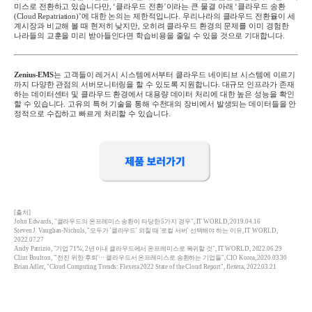
미스로 전환하고 있습니다만
,
‘
클라우드 전환
’
이라는 큰 물결 아래
‘
클라우드 송환
(Cloud Repatriation)’
에 대한 논의는 제한적입니다
.
우리나라의 클라우드 전환율이 세
계시장과 비교해 볼 때 현저히 낮지만
,
오히려 클라우드 환경의 문제를 이미 경험한
나라들의 교훈을 미리 받아들인다면 학습비용을 줄일 수 있을 것으로 기대합니다
.
Zenius-EMS
는
고객들이 레거시 시스템에서부터 클라우드 네이티브 시스템에 이르기
까지 다양한 관점의 서버모니터링을 할 수 있도록 지원합니다
.
대규모 인프라가 존재
하는 데이터센터 및 클라우드 환경에서 대용량 데이터 처리에 대한 높은 성능을 확인
할 수 있습니다
.
고유의 특허 기술을 통해 수천대의 장비에서 발생되는 데이터들을 안
정적으로 수집하고 빠르게 처리할 수 있습니다
.
[출처]
John Edwards, "클라우드의 온프레미스 송환이 타당한 5가지 경우", IT WORLD, 2019.04.16
Steven J. Vaughan-Nichols, "모두가 '클라우드' 외칠 때 '로컬 서버' 선택해야 하는 이유, IT WORLD,
2022.07.27
Andy Patrizio, "기업 71%, 2년 이내 클라우드에서 온프레미스로 복귀할 것", IT WORLD, 2022.06.29
Clint Boulton, "'전진 위한 후퇴'··· 클라우드서 온프레미스로 송환하는 기업들", CIO Korea, 2020.03.30
Brian Adler, "Cloud Computing Trends: Flexera 2022 State of the Cloud Report", flexera, 2022.03.21