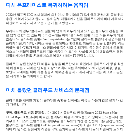
다시 온프레미스로 복귀하려는 움직임
2022
년 발표된
IDC
조사 결과
에 의하면, 미국 기업의
71%
가 향후
2
년내에
‘
클라우드
송환
’
계획이 있다고 합니다
.
실제 일부 애플리케이션을 클라우드에서 빼내 자체 데이
터센터로 다시 가지고 오는 기업이 늘고 있습니다
.
우리나라의 경우
‘
클라우드 전환
’
이 업계의 화두가 되고 있지만
,
클라우드 전환을
10
년 넘게 경험하고 있는 미국의 경우에는 이제
‘
클라우드 송환
’
이 또 다른 화두가 되고
있습니다
.
클라우드 송환
(Cloud repatriation)
은 기업이 클라우드 환경에서 운영하던 애
플리케이션
,
데이터
,
서비스 등을 온프레미스 환경으로 되돌리는 것을 말합니다
.
이는
퍼블릭 클라우드가 비즈니스 민첩성을 향상시킬 수 있지만
,
특정한 상황에서 온프레
미스보다 퍼블릭 클라우드의 지출 비용이 더 크다는 사실을 기업이 깨달으면서 해당
애플리케이션 등을 온프레미스로 복귀시키려는
IT
전략입니다
.
클라우드 송환 현상은
IT
비용과 성능을 비롯한 여러 측면에서 클라우드가 항상 최선
의 해결책은 아니라는 인식을 바탕으로 확대되는 추세이며 이제 기업이 비용
,
성능
,
보안의 극대화를 위해 기존 환경과 새로운 환경 사이에서 자연스러운 워크로드 분산
을 시작했다는 의미이기도 합니다
.
미처 몰랐던 클라우드 서비스의 문제점
클라우드를 채택한 기업이 클라우드 송환을 선택하는 이유는 다음과 같은 문제가 있
기 때문입니다
.
첫째
,
클라우드 비용 문제입니다
.
2022
년
클라우드
현황(Flexera 2022 State of the
Cloud Report)
보고서
에 따르면
,
클라우드 비용의
30%
정도가 낭비되고 있습니다
.
클
라우드 서비스가 표면적으로 내세우는 클라우드의 가장 큰 장점이 비용 절감임에도
불구하고
,
클라우드 전환
OPEX(operational expenses)
가 기존
CAPEX(capital expenses)
대비 더 낫다고 단정하기 어렵습니다
.
초기에는 클라우드의 비용이 저렴하게 느껴지