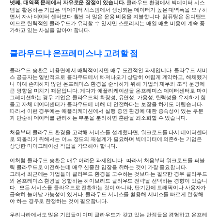
넷째
,
대역폭 문제에서 자유로운 장점이 있습니다
.
클라우드 환경에서 빅데이터 시스
템을 활용하는 기업은 빅데이터 시스템에서 생성되는 데이터가 높은 대역폭을 요구하
면서 자사 데이터 센터보다 훨씬 더 많은 운용 비용을 지불합니다
.
컴퓨팅은 온디맨드
이므로 탄력적인 클라우드가 유리할 수 있지만 스토리지는 매일 매초 비용이 계속 증
가하고 있는 사실을 알아야 합니다
.
클라우드냐 온프레미스냐 고려할 점
클라우드 송환은 비용면에서 매력적이지만 매우 도전적인 과제입니다
.
클라우드 서비
스 공급자는 일반적으로 클라우드에서 빠져나오기 상당히 어렵게 계약하고
,
해체됐거
나 아예 존재하지 않던 온프레미스 환경을 준비하기 위해 기업의 재무와 조직 운영에
큰 영향을 미치기 때문입니다
.
게다가 애플리케이션을 온프레미스 데이터센터로 마이
그레이션하는 경우 기업은 클라우드의 확장성
,
유연성
,
가용성
,
탄력성을 유지하기 힘
들고 자체 데이터센터가 클라우드에 비해 더 안전하다는 보장을 하기도 어렵습니다
.
따라서 이런 경우에는 애플리케이션에서 실행 중인 환경에 대한 종속성이 있는 부분
과 단순히 데이터를 관리하는 부분을 분리하면 혼란을 최소화할 수 있습니다
.
처음부터 클라우드 환경을 고려해 서비스를 설계했다면
,
워크로드를 다시 데이터센터
로 되돌리기 위해서는 어느 정도의 재설계가 필요하며 빅데이터에 의존하는 기업은
상당한 마이그레이션 작업을 각오해야 합니다
.
이처럼 클라우드 송환은 매우 어려운 과제입니다
.
따라서 처음부터 워크로드를 퍼블
릭 클라우드로 이전하는데 매우 신중한 입장을 취하는 것이 가장 중요합니다
.
그래서 최근에는 기업들이 클라우드 환경을 고수하는 것보다는 필요한 경우 클라우드
와 온프레미스 환경을 융합하는 하이브리드 클라우드 전략을 선택하는 경향이 있습니
다
.
모든 서비스를 클라우드로 전환하는 것이 아니라
,
단기간에 트래픽이나 사용자가
급속히 늘어날 가능성이 있거나
,
클라우드 서비스를 활용해 서비스를 빠르게 런칭해
야 하는 경우로 한정하는 것이 필요합니다
.
우리나라에서도 많은 기업들이 이미 클라우드가 갖고 있는 단점들을 경험하고 온프레