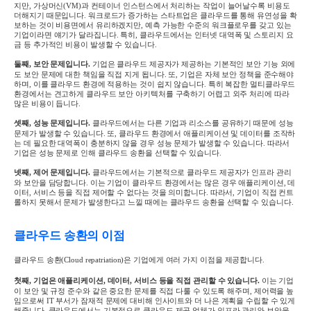
지만
,
가상머신
(VM)
과 컨테이너 인스턴스에서 처리하는 작업이 늘어날수록 비용도
더해지기 때문입니다
.
워크로드가 증가하는 스타트업은 클라우드를 통해 유연성을 확
보하는 것이 비용면에서 유리하겠지만
,
예측 가능한 수준의 워크플로우를 갖고 있는
기업이라면 얘기가 달라집니다
.
특히
,
클라우드에서는 인터넷 대역폭 및 스토리지 요
금 등 추가적인 비용이 발생할 수 있습니다
.
둘째
,
보안 문제입니다
.
기업은 클라우드 제공자가 제공하는 기본적인 보안 기능 외에
도 보안 문제에 대한 책임을 직접 지게 됩니다
.
또
,
기업은 자체 보안 정책을 준수해야
하며
,
이를 클라우드 환경에 적용하는 것이 쉽지 않습니다
.
특히 복잡한 멀티클라우드
환경에서는 견고하게 클라우드 보안 아키텍처를 구축하기 어렵고 외주 처리에 따라
많은 비용이 듭니다
.
셋째
,
성능 문제입니다
.
클라우드에서는 다른 기업과 리소스를 공유하기 때문에 성능
문제가 발생할 수 있습니다
.
또
,
클라우드 환경에서 애플리케이션 및 데이터를 조작하
는 데 필요한 대역폭이 충분하지 않을 경우 성능 문제가 발생할 수 있습니다
.
따라서
기업은 성능 문제로 인해 클라우드 송환을 선택할 수 있습니다
.
넷째
,
제어 문제입니다
.
클라우드에서는 기본적으로 클라우드 제공자가 인프라 관리
와 보안을 담당합니다
.
이는 기업이 클라우드
환경에서는 많은 경우 애플리케이션
,
데
이터
,
서비스 등을 직접 제어할 수 없다는 것을 의미합니다
.
따라서
,
기업이 직접 컨트
롤하지 못해서 문제가 발생한다고 느낄 때에는 클라우드 송환을 선택할 수 있습니다
.
클라우드 송환의 이점
클라우드 송환
(Cloud repatriation)
은 기업에게 여러 가지 이점을 제공합니다
.
첫째
,
기업은 애플리케이션
,
데이터
,
서비스 등을 직접 관리할 수 있습니다
.
이는 기업
이 보안 및 규정 준수와 같은 중요한 문제를 직접 다룰 수 있도록 해주며
,
제어력을 높
임으로써
IT
부서가 잠재적 문제에 대비해 인사이트와 더 나은 계획을 수립할 수 있게
해줍니다
.
클라우드에서는 기본적으로 클라우드 제공 업체가 인프라 관리와 보안을