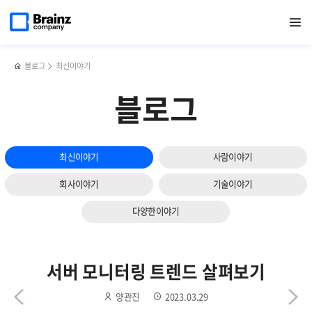
다음
메인
반복영역
Monitoring
페이스북
트위터
링크드인
블로그
[행사]
페이지로
열기
건너뛰기
이동
vs
공유하기
공유하기
공유하기
공유하기
2023년
슬라이드
Observability,
3월
보기
모니터링과
BB데이
옵저버빌리티
블로그
최신이야기
이해하기
블로그
최신이야기
사람이야기
회사이야기
기술이야기
다양한이야기
서버 모니터링 트렌드 살펴보기
양관진
2023.03.29