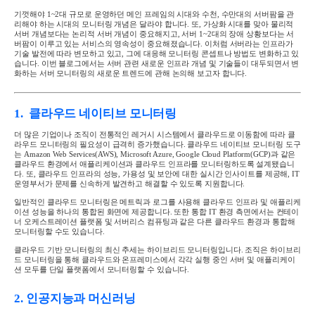
기껏해야
1~2
대 규모로 운영하던 메인 프레임의 시대와 수천
,
수만대의 서버팜을 관
리해야 하는 시대의 모니터링 개념은 달라야 합니다
.
또
,
가상화 시대를 맞아 물리적
서버 개념보다는 논리적 서버 개념이 중요해지고
,
서버
1~2
대의 장애 상황보다는 서
버팜이 이루고 있는 서비스의 영속성이 중요해졌습니다
.
이처럼 서버라는 인프라가
기술 발전에 따라 변모하고 있고
, 그
에 대응해 모니터링 콘셉트나 방법도 변화하고 있
습니다
.
이번 블로그에서는 서버 관련 새로운 인프라 개념 및 기술들이 대두되면서 변
화하는 서버 모니터링의 새로운 트렌드에 관해 논의해 보고자 합니다
.
1.
클라우드 네이티브 모니터링
더 많은 기업이나 조직이 전통적인 레거시 시스템에서 클라우드로 이동함에 따라 클
라우드 모니터링의 필요성이 급격히 증가했습니다
.
클라우드 네이티브 모니터링 도구
는
Amazon Web Services(AWS), Microsoft Azure, Google Cloud Platform(GCP)
과 같은
클라우드 환경에서 애플리케이션과 클라우드 인프라를 모니터링하도록 설계됐습니
다
.
또
,
클라우드 인프라의 성능
,
가용성 및 보안에 대한 실시간 인사이트를 제공해
, IT
운영부서가 문제를 신속하게 발견하고 해결할 수 있도록 지원합니다
.
일반적인 클라우드 모니터링은 메트릭과 로그를 사용해 클라우드 인프라 및 애플리케
이션 성능을 하나의 통합된 화면에 제공합니다
.
또한 통합
IT
환경 측면에서는 컨테이
너 오케스트레이션 플랫폼 및 서버리스 컴퓨팅과 같은 다른 클라우드 환경과 통합해
모니터링할 수도 있습니다
.
클라우드 기반 모니터링의 최신 추세는 하이브리드 모니터링입니다
.
조직은 하이브리
드 모니터링을 통해 클라우드와 온프레미스에서 각각 실행 중인 서버 및 애플리케이
션 모두를 단일 플랫폼에서 모니터링할 수 있습니다
.
2.
인공지능과 머신러닝