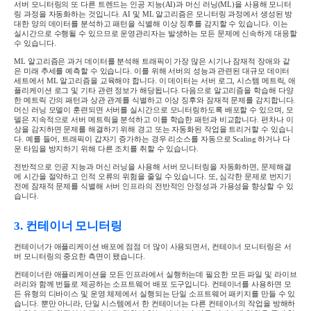
서버 모니터링의 또 다른 트렌드는 인공 지능
(AI)
과 머신 러닝
(ML)
을 사용해 모니터
링 과정을 자동화하는 것입니다
. AI
및
ML
알고리즘은 모니터링 과정에서 생성된 방
대한 양의 데이터를 분석하고 패턴을 식별해 이상 징후를 감지할 수 있습니다
.
이는
실시간으로 수행될 수 있으므로 운영관리자는 발생하는 모든 문제에 신속하게 대응할
수 있습니다
.
ML
알고리즘은 과거 데이터를 분석해 트래픽이 가장 많은 시기나 잠재적 장애와 같
은 미래 추세를 예측할 수 있습니다
.
이를 위해 서버의 성능과 관련된 대규모 데이터
세트에서
ML
알고리즘을 교육해야 합니다
.
이 데이터는 서버 로그
,
시스템 메트릭
,
애
플리케이션 로그 및 기타 관련 정보가 해당됩니다
.
다음으로 알고리즘을 학습해 다양
한 메트릭 간의 패턴과 상관 관계를 식별하고 이상 징후와 잠재적 문제를 감지합니다
.
머신 러닝 모델이 훈련되면 서버를 실시간으로 모니터링하도록 배포할 수 있으며
,
모
델은 지속적으로 서버 메트릭을 분석하고 이를 학습한 패턴과 비교합니다
.
편차나 이
상을 감지하면 문제를 해결하기 위해 경고 또는 자동화된 작업을 트리거할 수 있습니
다
.
예를 들어
,
트래픽이 갑자기 증가하는 경우 리소스를 자동으로
Scaling
하거나 다
운 타임을 방지하기 위해 다른 조치를 취할 수 있습니다
.
전반적으로 인공 지능과 머신 러닝을 사용해 서버 모니터링을 자동화하면
,
문제해결
에 시간을 절약하고 인적 오류의 위험을 줄일 수 있습니다
.
또
,
심각한 문제로 번지기
전에 잠재적 문제를 식별해 서버 인프라의 전반적인 안정성과 가용성을 향상할 수 있
습니다
.
3.
컨테이너 모니터링
컨테이너가 애플리케이션 배포에 점점 더 많이 사용되면서
,
컨테이너 모니터링은 서
버 모니터링의 중요한 측면이 됐습니다
.
컨테이너란 애플리케이션을 모든 인프라에서 실행하는데 필요한 모든 파일 및 라이브
러리와 함께 번들로 제공하는 소프트웨어 배포 도구입니다
.
컨테이너를 사용하면 모
든 유형의 디바이스 및 운영 체제에서 실행되는 단일 소프트웨어 패키지를 만들 수 있
습니다
.
뿐만 아니라
,
단일 시스템에서 한 컨테이너는 다른 컨테이너의 작업을 방해하