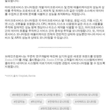
필요합니다
.
마이크로서비스 모니터링은 개별 마이크로서비스 및 전체 애플리케이션의 성능과 상
태를 추적하는 프로세스로 로그
,
메트릭 및 트레이스와 같은 다양한 소스에서 데이터
를 수집하고 분석해 문제를 식별하고 성능을 최적화하는 작업입니다
.
마이크로서비스 모니터링은 각 마이크로서비스 별 가용성
,
응답 시간
,
가동 시간
,
지
연 시간
,
오류율을 포함합니다
. CPU,
메모리
,
디스크 사용량과 같은 리소스 사용률을
추적해 잠재적인 성능 병목 현상이나 리소스 제약을 식별할 수 있고
,
마이크로서비스
간의 데이터 흐름을 추적하고 서비스 간의 종속성 추적을 모니터링합니다
.
또
,
마이크
로서비스 모니터링은 애플리케이션 전체의 전반적인 상태와 성능뿐만 아니라 타사 서
비스 및
API
의 성능과 상태도 모니터링할 수 있습니다
.
-----------------------------------
브레인즈컴퍼니는 꾸준히 연구개발에 매진해 상기와 같은 새로운 트렌드를 반영한
Zenius-EMS
를 개발
,
출시했습니다
.
Zenius-EMS
는
고객들이 레거시 시스템에서부터
클라우드 네이티브 시스템에 이르기까지 다양한 관점의 서버모니터링을 할 수 있도록
지원합니다
.
*이미지 출처: Unsplash, flaction
#브레인즈컴퍼니
#서버 모니터링 트렌드
#클라우드 네이티브 모니터링
#인공지능
#머신러닝
#컨테이너 모니터링
#서버리스 모니터링
#마이크로서비스 모니터링