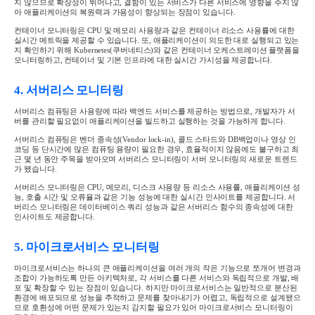
지 않으므로 확장성이 뛰어나고
,
결함이 있는 서비스가 다른 서비스에 영향을 주지 않
아 애플리케이션의 복원력과 가용성이 향상되는 장점이 있습니다
.
컨테이너 모니터링은
CPU
및 메모리 사용량과 같은 컨테이너 리소스 사용률에 대한
실시간 메트릭을 제공할 수 있습니다
.
또
,
애플리케이션이 의도한 대로 실행되고 있는
지 확인하기 위해
Kubernetes(
쿠버네티스
)
와 같은 컨테이너 오케스트레이션 플랫폼을
모니터링하고
,
컨테이너 및 기본 인프라에 대한 실시간 가시성을 제공합니다
.
4.
서버리스 모니터링
서버리스 컴퓨팅은 사용량에 따라 백엔드 서비스를 제공하는 방법으로
,
개발자가 서
버를 관리할 필요없이 애플리케이션을 빌드하고 실행하는 것을 가능하게 합니다
.
서버리스 컴퓨팅은 벤더 종속성
(Vendor lock-in),
콜드 스타드와
DB
백업이나 영상 인
코딩 등 단시간에 많은 컴퓨팅 용량이 필요한 경우
,
효율적이지 않음에도 불구하고 최
근 몇 년 동안 주목을 받아오며 서버리스 모니터링이 서버 모니터링의 새로운 트렌드
가 됐습니다
.
서버리스 모니터링은
CPU,
메모리
,
디스크 사용량 등 리소스 사용률
,
애플리케이션 성
능
,
호출 시간 및 오류율과 같은 기능 성능에 대한 실시간 인사이트를 제공합니다
.
서
버리스 모니터링은 데이터베이스 쿼리 성능과 같은 서버리스 함수의 종속성에 대한
인사이트도 제공합니다
.
5.
마이크로서비스 모니터링
마이크로서비스는 하나의 큰 애플리케이션을 여러 개의 작은 기능으로 쪼개어 변경과
조합이 가능하도록 만든 아키텍처로
,
각 서비스를 다른 서비스와 독립적으로 개발
,
배
포 및 확장할 수 있는 장점이 있습니다
.
하지만 마이크로서비스는 일반적으로 분산된
환경에 배포되므로 성능을 추적하고 문제를 찾아내기가 어렵고
,
독립적으로 설계됐으
므로 호환성에 어떤 문제가 있는지 감지할 필요가 있어 마이크로서비스 모니터링이