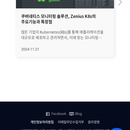
쿠버네티스 모니터링 솔루션, Zenius K8s의
웹
주요기능과 특장점
주
많은 기업이 Kubernetes(K8s)를 통해 애플리케이션을
웹
대규모로 배포하고 관리하면서, 이에 맞는 모니터링
기
솔루션의 중요성이 더욱 커지고 있습니다. 멀티 클러스터
잡
환경이 확산되고 애플리케이션과 인프라 요소가 긴밀히
품
2024.11.21
20
연결된 IT 인프라에서는, 리소스 상태를 실시간으로
브
파악하고 신속하게 대응할 수 있는 모니터링이 필요하기
트
때문입니다. 이러한 상황에서 Zenius K8s는 멀티
복
클러스터 통합 관리, 애플리케이션 성능 분석, 연관 장비
효
모니터링 등 다양한 기능을 제공합니다. Kubernetes
관리가 
환경을 더욱 효과적으로 관리하게 해주는 Zenius K8s의
요
주요기능과 특장점을 알아보겠습니다. Zenius K8s의
성
주요기능 [1] 멀티 클러스터 통합 모니터링 쿠버네티스
제공
환경에서는 여러 클러스터를 동시에 관리해야 할 상황이
관
빈번하게 발생합니다. Zenius K8s는 멀티 클러스터
효
환경을 단일 화면에서 통합해서 관리할 수 있는 기능을
돕습
Facebook
Blog
제공하여, 운영자가 각 클러스터의 상태를 손쉽게
자세히 
모니터링할 수 있도록 지원합니다. 특히, 자동 생성되는
효과
개인정보처리방침
이메일무단수집거부
윤리경영
Topology Map은 클러스터 내부 구성 요소(Node, Pod,
애