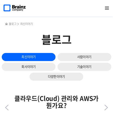
다음
메인
반복영역
브레인즈컴퍼니
페이스북
트위터
링크드인
블로그
[행사]
페이지로
열기
건너뛰기
이동
‘2023
공유하기
공유하기
공유하기
공유하기
브레인즈컴퍼니
슬라이드
소프트웨어대전’
전략사업본부
보기
참가
‘happy
호프데이’
블로그
최신이야기
블로그
최신이야기
사람이야기
회사이야기
기술이야기
다양한이야기
클라우드(Cloud) 관리와 AWS가
뭔가요?