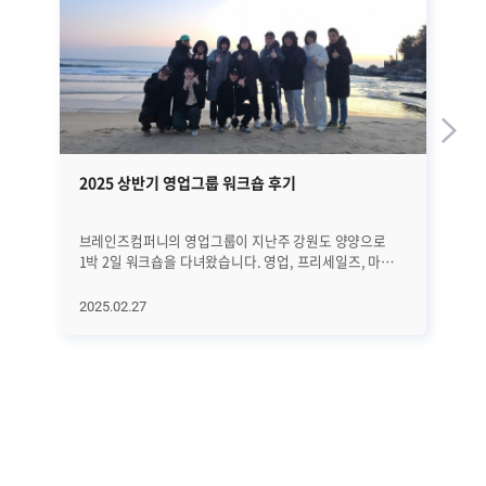
2025 상반기 영업그룹 워크숍 후기
브
브레인즈컴퍼니의 영업그룹이 지난주 강원도 양양으로
브
1박 2일 워크숍을 다녀왔습니다. 영업, 프리세일즈, 마케팅
조
파트로 구성된 영업그룹 구성원이 함께 모여 올해의
있
전략을 점검하고, 영업 및 마케팅 방향을 논의하며,
일
2025.02.27
20
팀워크를 강화하는 의미 있는 시간을 가졌습니다. 새로운
더
목표를 달성하기 위해 더 단합할 수 있었던 영업그룹의
특
이번 워크숍을 자세히 돌아보겠습니다. │2025년 목표
자
달성을 위한 실행 전략 논의 이번 워크숍의 메인 순서는
함
올해 영업그룹의 목표를 함께 공유하고 구체적인 실행
팀
전략을 논의하는 시간이었습니다. 우선 영업그룹이 속한
나트랑을
전략사업본부 전체의 운영을 총괄하고 있는 은숙 님의
그
발표가 진행됐습니다. 은숙 님은, "지난 신년회에서도
구