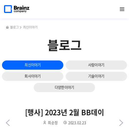
다음
메인
반복영역
'대한민국
페이스북
트위터
링크드인
블로그
에이프리카와
페이지로
열기
건너뛰기
이동
SW기업경쟁력
공유하기
공유하기
공유하기
공유하기
2023년
슬라이드
대상'
상반기
보기
우수상
공개채용
수상
블로그
최신이야기
블로그
최신이야기
사람이야기
회사이야기
기술이야기
다양한이야기
[행사] 2023년 2월 BB데이
최순정
2023.02.23