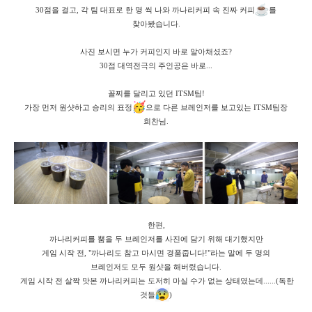
30점을 걸고, 각 팀 대표로 한 명 씩 나와 까나리커피 속 진짜 커피
를
찾아봤습니다.
사진 보시면 누가 커피인지 바로 알아채셨죠?
30점 대역전극의 주인공은 바로...
꼴찌를 달리고 있던 ITSM팀!
가장 먼저 원샷하고 승리의 표정
으로 다른 브레인저를 보고있는 ITSM팀장
희찬님.
한편,
까나리커피를 뿜을 두 브레인저를 사진에 담기 위해 대기했지만
게임 시작 전, "까나리도 참고 마시면 경품줍니다!"라는 말에 두 명의
브레인저도
모두 원샷을 해버렸습니다.
게임 시작 전 살짝 맛본 까나리커피는 도저히 마실 수가 없는 상태였는데......(독한
것들
)