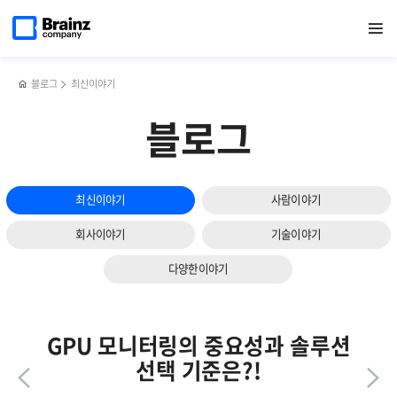
다음
메인
반복영역
APM에서
페이스북
트위터
링크드인
블로그
APM의
페이지로
열기
건너뛰기
이동
꼭
공유하기
공유하기
공유하기
공유하기
핵심요소와
슬라이드
관리해야
주요기능은?!
보기
할
주요
블로그
최신이야기
지표는?
블로그
최신이야기
사람이야기
회사이야기
기술이야기
다양한이야기
GPU 모니터링의 중요성과 솔루션
선택 기준은?!