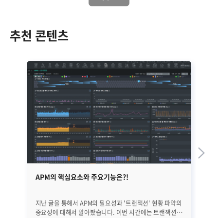
추천 콘텐츠
APM의 핵심요소와 주요기능은?!
옵저
기
지난 글을 통해서 APM의 필요성과 '트랜잭션' 현황 파악의
지
중요성에 대해서 알아봤습니다. 이번 시간에는 트랜잭션을
모